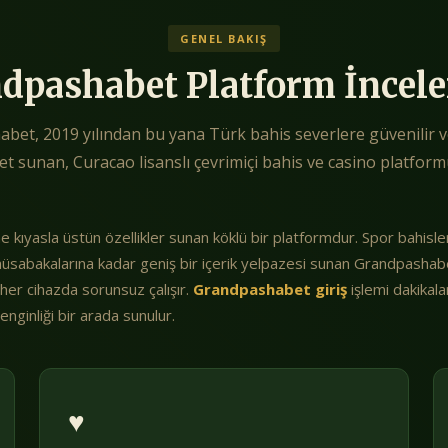
GENEL BAKIŞ
dpashabet Platform İncel
bet, 2019 yılından bu yana Türk bahis severlere güvenilir ve
et sunan, Curacao lisanslı çevrimiçi bahis ve casino platform
 kıyasla üstün özellikler sunan köklü bir platformdur. Spor bahisler
üsabakalarına kadar geniş bir içerik yelpazesi sunan Grandpashabet
her cihazda sorunsuz çalışır.
Grandpashabet giriş
işlemi dakikala
nginliği bir arada sunulur.
♥