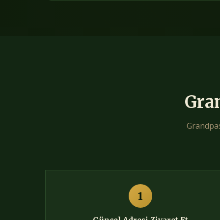
Gran
Grandpas
1