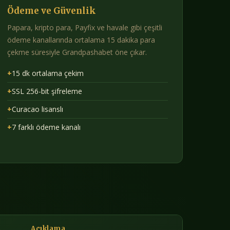
Ödeme ve Güvenlik
Papara, kripto para, Payfix ve havale gibi çeşitli
ödeme kanallarında ortalama 15 dakika para
çekme süresiyle Grandpashabet öne çıkar.
+
15 dk ortalama çekim
+
SSL 256-bit şifreleme
+
Curacao lisanslı
+
7 farklı ödeme kanalı
Açıklama