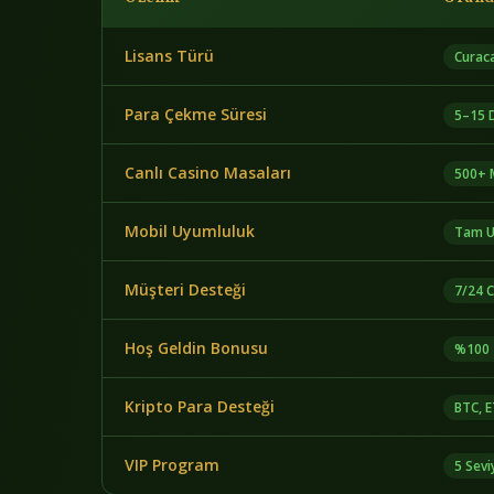
Lisans Türü
Curac
Para Çekme Süresi
5–15 
Canlı Casino Masaları
500+ 
Mobil Uyumluluk
Tam U
Müşteri Desteği
7/24 C
Hoş Geldin Bonusu
%100 
Kripto Para Desteği
BTC, 
VIP Program
5 Sevi