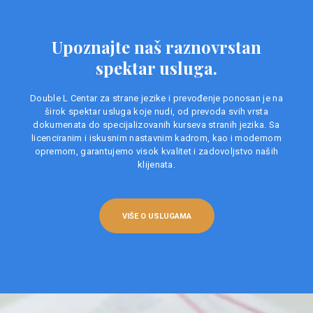
Upoznajte naš raznovrstan
spektar usluga.
Double L Centar za strane jezike i prevođenje ponosan je na
širok spektar usluga koje nudi, od prevoda svih vrsta
dokumenata do specijalizovanih kurseva stranih jezika. Sa
licenciranim i iskusnim nastavnim kadrom, kao i modernom
opremom, garantujemo visok kvalitet i zadovoljstvo naših
klijenata.
VIŠE O USLUGAMA