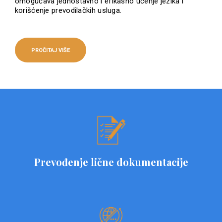
omogućava jednostavno i efikasno učenje jezika i
korišćenje prevodilačkih usluga.
PROČITAJ VIŠE
Prevođenje lične dokumentacije