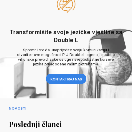
Transformišite svoje jezičke vještine sa
Double L
Spremni ste da unaprijedite svoju komunikaciju i
otvorite nove mogućnosti? U Double L agenciji nudimo
vrhunske prevodilačke usluge i sveobuhvatne kurseve
jezika prilagođene vašim potrebama.
KONTAKTIRAJ NAS
NOVOSTI
Poslednji članci