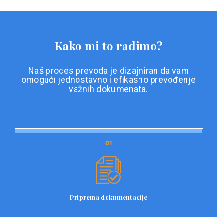
Kako mi to radimo?
Naš proces prevoda je dizajniran da vam
omogući jednostavno i efikasno prevođenje
važnih dokumenata.
01
01
Priprema dokumentacije
Prvi korak u našem procesu prevoda je priprema
dokumentacije. Korisnici jednostavno učitavaju svoje
dokumente na platformu Double L i odaberu vrstu
Priprema dokumentacije
dokumenta, kao i specifične zahtjeve za prevod.