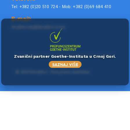
Tel: +382 (0)20 510 724 - Mob: +382 (0)69 684 410
E-mail:
doublel.city@doublel.co.me
Zvanični partner Goethe-Instituta u Crnoj Gori.
SAZNAJ VIŠE
©
2024 Double L
. Sva prava zadržana.