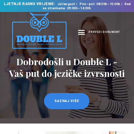
LJETNJE RADNO VRIJEME:
Jul/avgust
Pon–pet: 08:30h–15:00h
Rad
sa strankama: 09:00h–14:30h
PREVEDI DOKUMENT
NASLOVNA
O NAMA
Prevodilačke usluge
NAŠE USLUGE
na 35 jezika
ŠKOLA STRANIH
JEZIKA
PREVODILAČKI BIRO
KURSEVI
SAZNAJ VIŠE
NOVOSTI
KONTAKT