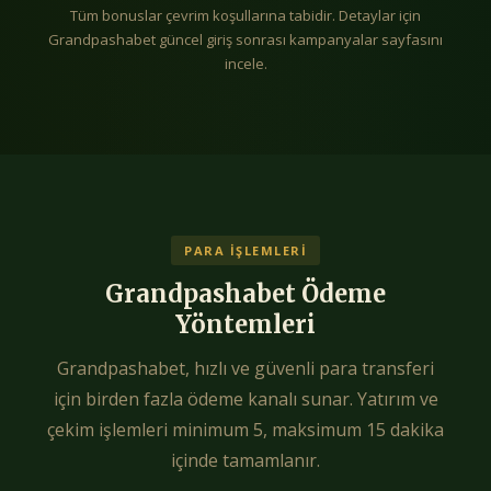
Tüm bonuslar çevrim koşullarına tabidir. Detaylar için
Grandpashabet güncel giriş sonrası kampanyalar sayfasını
incele.
PARA İŞLEMLERI
Grandpashabet Ödeme
Yöntemleri
Grandpashabet, hızlı ve güvenli para transferi
için birden fazla ödeme kanalı sunar. Yatırım ve
çekim işlemleri minimum 5, maksimum 15 dakika
içinde tamamlanır.