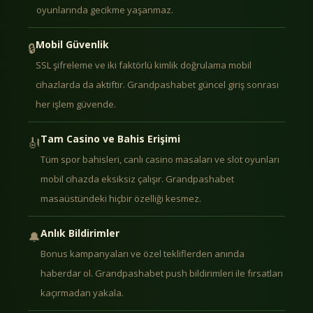
oyunlarında gecikme yaşanmaz.
Mobil Güvenlik
🔒
SSL şifreleme ve iki faktörlü kimlik doğrulama mobil
cihazlarda da aktiftir. Grandpashabet güncel giriş sonrası
her işlem güvende.
Tam Casino ve Bahis Erişimi
🎻
Tüm spor bahisleri, canlı casino masaları ve slot oyunları
mobil cihazda eksiksiz çalışır. Grandpashabet
masaüstündeki hiçbir özelliği kesmez.
Anlık Bildirimler
🔔
Bonus kampanyaları ve özel tekliflerden anında
haberdar ol. Grandpashabet push bildirimleri ile fırsatları
kaçırmadan yakala.