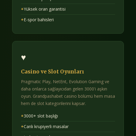
+
Yüksek oran garantisi
+
E-spor bahisleri
♥
Casino ve Slot Oyunları
Pragmatic Play, NetEnt, Evolution Gaming ve
daha onlarca sağlayıcıdan gelen 3000'i aşkın
oyun. Grandpashabet casino bölümü hem masa
hem de slot kategorilerini kapsar.
+
3000+ slot başlığı
+
Canlı krupiyerli masalar