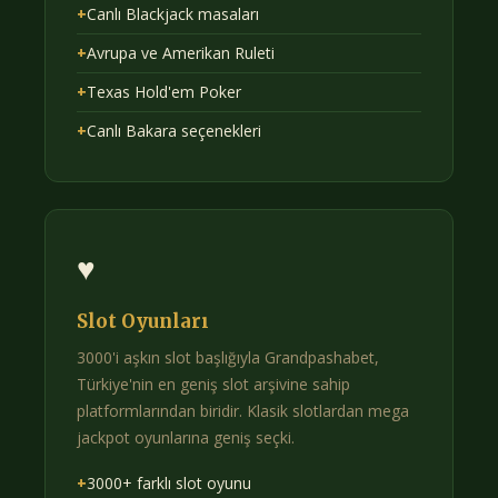
+
Canlı Blackjack masaları
+
Avrupa ve Amerikan Ruleti
+
Texas Hold'em Poker
+
Canlı Bakara seçenekleri
♥
Slot Oyunları
3000'i aşkın slot başlığıyla Grandpashabet,
Türkiye'nin en geniş slot arşivine sahip
platformlarından biridir. Klasik slotlardan mega
jackpot oyunlarına geniş seçki.
+
3000+ farklı slot oyunu