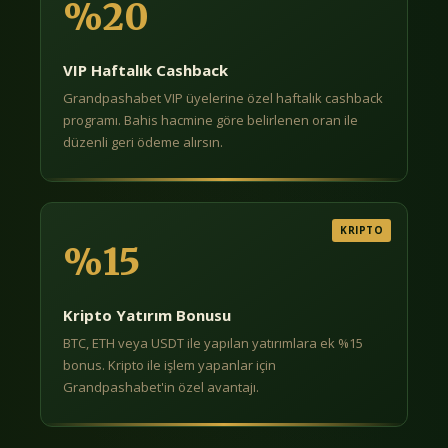
%20
VIP Haftalık Cashback
Grandpashabet VIP üyelerine özel haftalık cashback
programı. Bahis hacmine göre belirlenen oran ile
düzenli geri ödeme alırsın.
KRIPTO
%15
Kripto Yatırım Bonusu
BTC, ETH veya USDT ile yapılan yatırımlara ek %15
bonus. Kripto ile işlem yapanlar için
Grandpashabet'in özel avantajı.