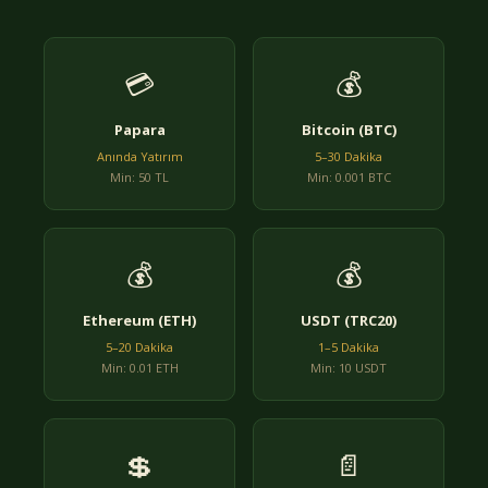
💳
💰
Papara
Bitcoin (BTC)
Anında Yatırım
5–30 Dakika
Min: 50 TL
Min: 0.001 BTC
💰
💰
Ethereum (ETH)
USDT (TRC20)
5–20 Dakika
1–5 Dakika
Min: 0.01 ETH
Min: 10 USDT
💲
📄