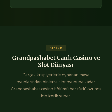
CASINO
Grandpashabet Canlı Casino ve
Slot Dünyası
Gerçek krupiyerlerle oynanan masa
oyunlarından binlerce slot oyununa kadar
Grandpashabet casino bölümü her türlü oyuncu
için içerik sunar.