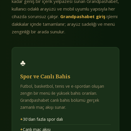
kadar geniş bir içerik yelpazesi sunan Grandpashabet,
kullanıcı odaklı arayüzü ve mobil uyumlu yapısıyla her
cihazda sorunsuz çalışır.
Grandpashabet giriş
işlemi
dakikalar içinde tamamlanır; arayüz sadeliği ve menü
zenginliği bir arada sunulur.
♣
Spor ve Canlı Bahis
Futbol, basketbol, tenis ve e-spordan oluşan
zengin bir menü ile yüksek bahis oranları.
Grandpashabet canlı bahis bölümü gerçek
zamanlı maç akışı sunar.
+
30'dan fazla spor dalı
+
Canlı maç akışı