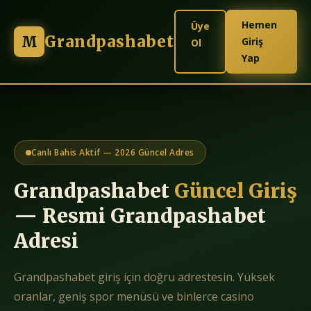
Hemen
Üye
Grandpashabet
M
Giriş
Ol
Yap
Canlı Bahis Aktif — 2026 Güncel Adres
Grandpashabet
Güncel Giriş
— Resmi Grandpashabet
Adresi
Grandpashabet giriş için doğru adrestesin. Yüksek
oranlar, geniş spor menüsü ve binlerce casino