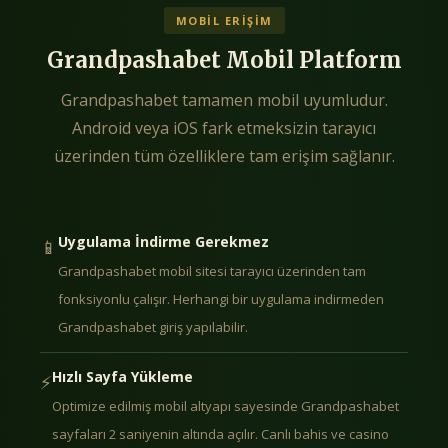
MOBIL ERIŞIM
Grandpashabet Mobil Platform
Grandpashabet tamamen mobil uyumludur.
Android veya iOS fark etmeksizin tarayıcı
üzerinden tüm özelliklere tam erişim sağlanır.
Uygulama İndirme Gerekmez
📱
Grandpashabet mobil sitesi tarayıcı üzerinden tam
fonksiyonlu çalışır. Herhangi bir uygulama indirmeden
Grandpashabet giriş yapılabilir.
Hızlı Sayfa Yükleme
⚡
Optimize edilmiş mobil altyapı sayesinde Grandpashabet
sayfaları 2 saniyenin altında açılır. Canlı bahis ve casino