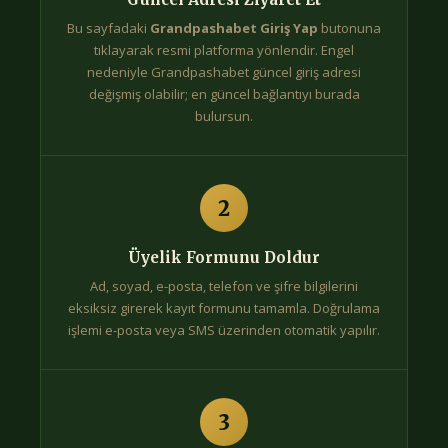
Bu sayfadaki
Grandpashabet Giriş Yap
butonuna
tıklayarak resmi platforma yönlendir. Engel
nedeniyle Grandpashabet güncel giriş adresi
değişmiş olabilir; en güncel bağlantıyı burada
bulursun.
2
Üyelik Formunu Doldur
Ad, soyad, e-posta, telefon ve şifre bilgilerini
eksiksiz girerek kayıt formunu tamamla. Doğrulama
işlemi e-posta veya SMS üzerinden otomatik yapılır.
3