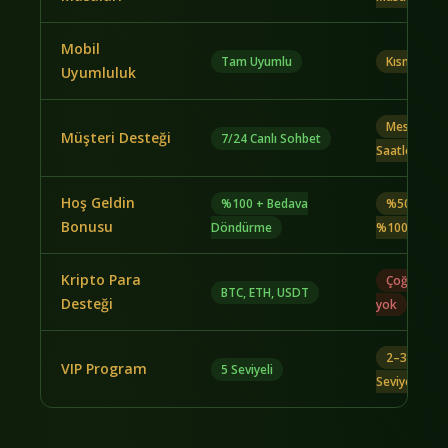
Mobil
Tam Uyumlu
Kısmi
Uyumluluk
Mesai
Müşteri Desteği
7/24 Canlı Sohbet
Saatleri
Hoş Geldin
%100 + Bedava
%50–
Bonusu
Döndürme
%100
Kripto Para
Çoğunda
BTC, ETH, USDT
Desteği
yok
2–3
VIP Program
5 Seviyeli
Seviyeli