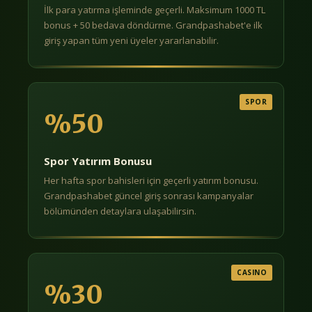
İlk para yatırma işleminde geçerli. Maksimum 1000 TL
bonus + 50 bedava döndürme. Grandpashabet'e ilk
giriş yapan tüm yeni üyeler yararlanabilir.
SPOR
%50
Spor Yatırım Bonusu
Her hafta spor bahisleri için geçerli yatırım bonusu.
Grandpashabet güncel giriş sonrası kampanyalar
bölümünden detaylara ulaşabilirsin.
CASINO
%30