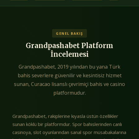
GENEL BAKIŞ
Grandpashabet Platform
İncelemesi
Grandpashabet, 2019 yılından bu yana Türk
bahis severlere güvenilir ve kesintisiz hizmet
sunan, Curacao lisanslı çevrimiçi bahis ve casino
platformudur.
Grandpashabet, rakiplerine kıyasla üstün özellikler
sunan köklü bir platformdur. Spor bahislerinden canlı
casinoya, slot oyunlarından sanal spor müsabakalarına