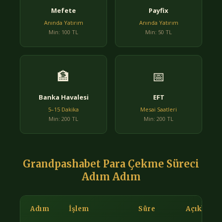
Mefete
Payfix
Anında Yatırım
Anında Yatırım
Min: 100 TL
Min: 50 TL
🏦
📅
Banka Havalesi
EFT
5–15 Dakika
Mesai Saatleri
Min: 200 TL
Min: 200 TL
Grandpashabet Para Çekme Süreci
Adım Adım
Adım
İşlem
Süre
Açıklama