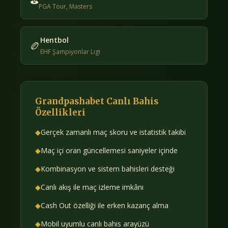
⛳
PGA Tour, Masters
Hentbol
🏉
EHF Şampiyonlar Ligi
Grandpashabet Canlı Bahis
Özellikleri
◆
Gerçek zamanlı maç skoru ve istatistik takibi
◆
Maç içi oran güncellemesi saniyeler içinde
◆
Kombinasyon ve sistem bahisleri desteği
◆
Canlı akış ile maç izleme imkânı
◆
Cash Out özelliği ile erken kazanç alma
◆
Mobil uyumlu canlı bahis arayüzü