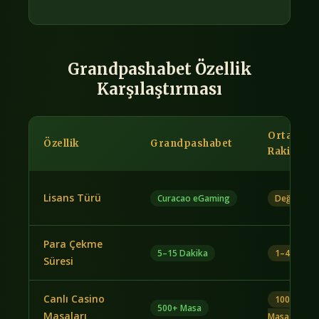
Grandpashabet Özellik
Karşılaştırması
Ortalama
Özellik
Grandpashabet
Rakip
Lisans Türü
Curacao eGaming
Değişken
Para Çekme
5–15 Dakika
1–48 Saat
Süresi
Canlı Casino
100–300
500+ Masa
Masaları
Masa