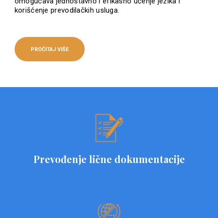
omogućava jednostavno i efikasno učenje jezika i
korišćenje prevodilačkih usluga.
PROČITAJ VIŠE
Prevođenje lične dokumentacije