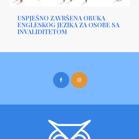
USPJEŠNO ZAVRŠENA OBUKA
ENGLESKOG JEZIKA ZA OSOBE SA
INVALIDITETOM