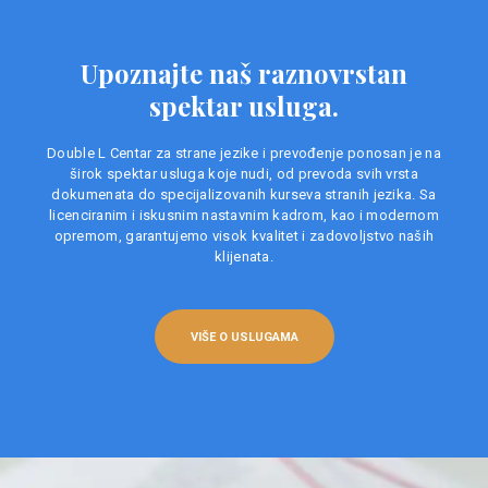
Upoznajte naš raznovrstan
spektar usluga.
Double L Centar za strane jezike i prevođenje ponosan je na
širok spektar usluga koje nudi, od prevoda svih vrsta
dokumenata do specijalizovanih kurseva stranih jezika. Sa
licenciranim i iskusnim nastavnim kadrom, kao i modernom
opremom, garantujemo visok kvalitet i zadovoljstvo naših
klijenata.
VIŠE O USLUGAMA