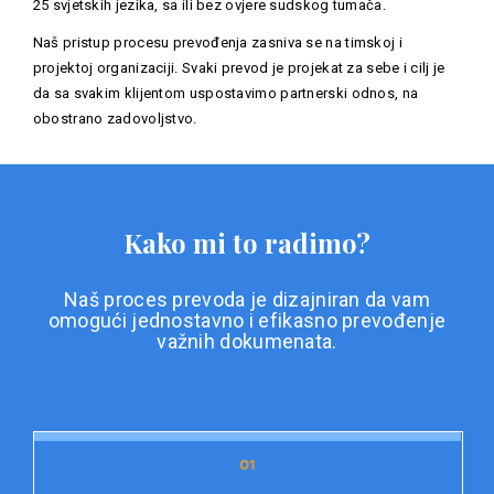
25 svjetskih jezika, sa ili bez ovjere sudskog tumača.
Naš pristup procesu prevođenja zasniva se na timskoj i
projektoj organizaciji. Svaki prevod je projekat za sebe i cilj je
da sa svakim klijentom uspostavimo partnerski odnos, na
obostrano zadovoljstvo.
Kako mi to radimo?
Naš proces prevoda je dizajniran da vam
omogući jednostavno i efikasno prevođenje
važnih dokumenata.
01
01
Priprema dokumentacije