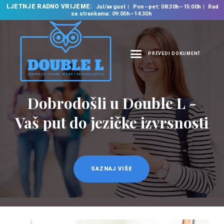
LJETNJE RADNO VRIJEME:
Jul/avgust
Pon–pet: 08:30h–15:00h
Rad
sa strankama: 09:00h–14:30h
PREVEDI DOKUMENT
NASLOVNA
O NAMA
Prevodilačke usluge
NAŠE USLUGE
na 35 jezika
ŠKOLA STRANIH
JEZIKA
PREVODILAČKI BIRO
KURSEVI
SAZNAJ VIŠE
NOVOSTI
KONTAKT