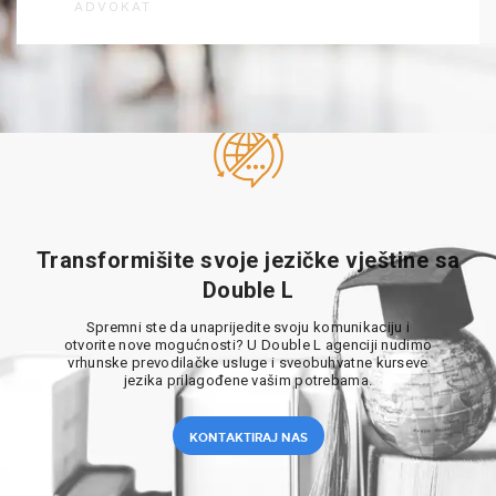
ADVOKAT
Transformišite svoje jezičke vještine sa
Double L
Spremni ste da unaprijedite svoju komunikaciju i
otvorite nove mogućnosti? U Double L agenciji nudimo
vrhunske prevodilačke usluge i sveobuhvatne kurseve
jezika prilagođene vašim potrebama.
KONTAKTIRAJ NAS