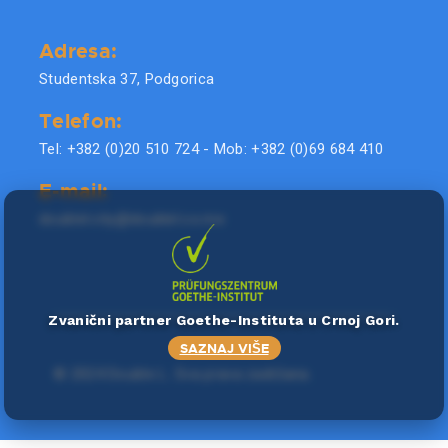
Adresa:
Studentska 37, Podgorica
Telefon:
Tel: +382 (0)20 510 724 - Mob: +382 (0)69 684 410
E-mail:
doublel.city@doublel.co.me
Zvanični partner Goethe-Instituta u Crnoj Gori.
SAZNAJ VIŠE
©
2024 Double L
. Sva prava zadržana.