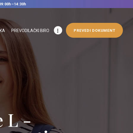
09:00h–14:30h
IKA
PREVODILAČKI BIRO
PREVEDI DOKUMENT
 L -