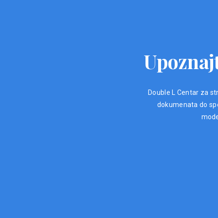
Upoznajt
Double L Centar za str
dokumenata do spec
moder