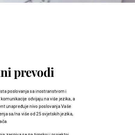
ani prevodi
sta poslovanja sa inostranstvom i
 komunikacije odvijaju na više jezika, a
ent unapređuje nivo poslovanja Vaše
ja sa/na više od 25 svjetskih jezika,
ača.
a zasniva se na timskoj i projektoj