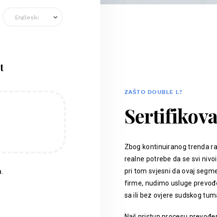
t
ZAŠTO DOUBLE L?
Sertifikov
Zbog kontinuiranog trenda ra
realne potrebe da se svi nivoi
pri tom svjesni da ovaj segm
.
firme, nudimo usluge prevođen
sa ili bez ovjere sudskog tum
Naš pristup procesu prevođenj