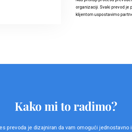
organizaciji. Svaki prevod je p
klijentom uspostavimo partne
Kako mi to radimo?
es prevoda je dizajniran da vam omogući jednostavno i