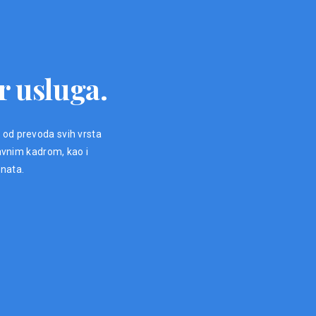
r usluga.
, od prevoda svih vrsta
avnim kadrom, kao i
enata.