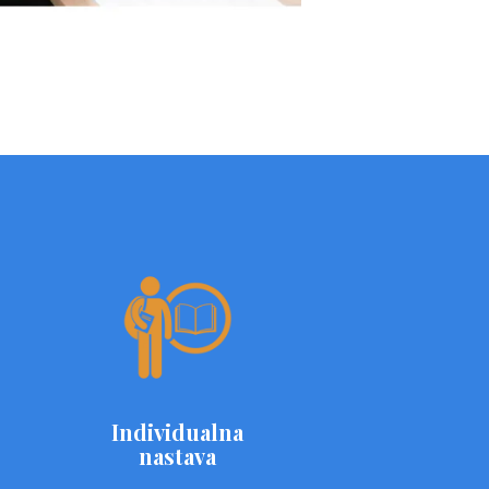
Individualna
nastava