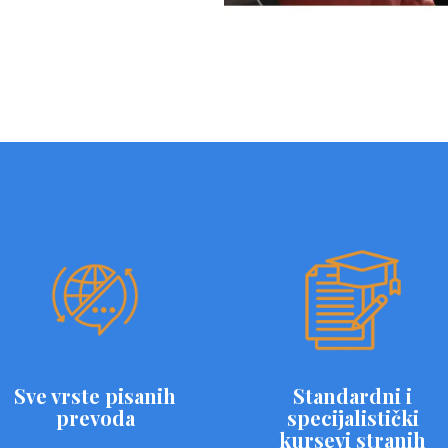
Sve vrste pisanih
Standardni i
prevoda
specijalistički
kursevi stranih