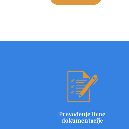
Prevođenje lične
dokumentacije