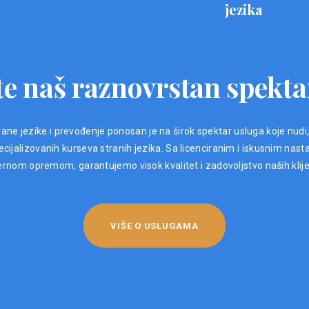
jezika
e naš raznovrstan spekta
ane jezike i prevođenje ponosan je na širok spektar usluga koje nudi
ijalizovanih kurseva stranih jezika. Sa licenciranim i iskusnim nast
nom opremom, garantujemo visok kvalitet i zadovoljstvo naših klij
VIŠE O USLUGAMA