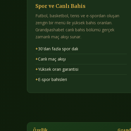
Spor ve Canlı Bahis
Futbol, basketbol, tenis ve e-spordan oluşan
zengin bir menü ile yüksek bahis oranları.
Grandpashabet canlı bahis bölümü gerçek
zamanlı maç akışı sunar.
+
30'dan fazla spor dalı
+
Canlı maç akışı
+
Yüksek oran garantisi
+
E-spor bahisleri
Özellik
Grand