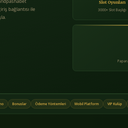
randpashabet
Slot Oyunları
iş bağlantısı ile
3000+ Slot Başlığı
la.
Papara
ino
Bonuslar
Ödeme Yöntemleri
Mobil Platform
VIP Kulüp