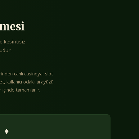
emesi
 kesintisiz
udur.
inden canlı casinoya, slot
, kullanıcı odaklı arayüzü
r içinde tamamlanır;
♦