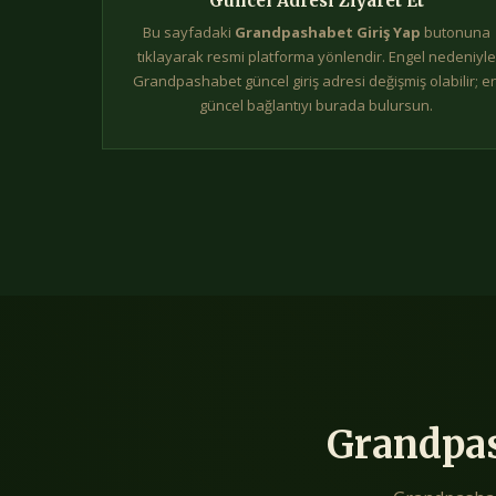
Güncel Adresi Ziyaret Et
Bu sayfadaki
Grandpashabet Giriş Yap
butonuna
tıklayarak resmi platforma yönlendir. Engel nedeniyle
Grandpashabet güncel giriş adresi değişmiş olabilir; e
güncel bağlantıyı burada bulursun.
Grandpas