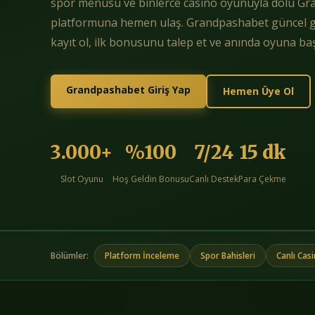
spor menüsü ve binlerce casino oyunuyla dolu G
platformuna hemen ulaş. Grandpashabet güncel gir
kayıt ol, ilk bonusunu talep et ve anında oyuna baş
Grandpashabet Giriş Yap
Hemen Üye Ol
3.000+
%100
7/24
15 dk
Slot Oyunu
Hoş Geldin Bonusu
Canlı Destek
Para Çekme
Bölümler:
Platform İnceleme
Spor Bahisleri
Canlı Cas