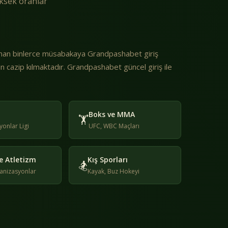
ksek oranlar
anan binlerce müsabakaya Grandpashabet giriş
in cazip kılmaktadır. Grandpashabet güncel giriş ile
Boks ve MMA
🏋
onlar Ligi
UFC, WBC Maçları
e Atletizm
Kış Sporları
🏂
anizasyonlar
Kayak, Buz Hokeyi