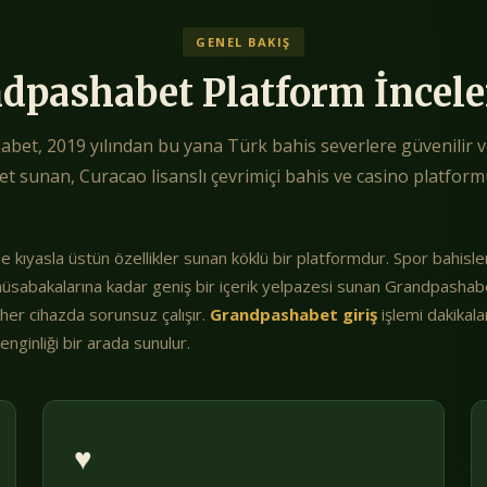
GENEL BAKIŞ
dpashabet Platform İncel
bet, 2019 yılından bu yana Türk bahis severlere güvenilir ve
et sunan, Curacao lisanslı çevrimiçi bahis ve casino platform
 kıyasla üstün özellikler sunan köklü bir platformdur. Spor bahisler
üsabakalarına kadar geniş bir içerik yelpazesi sunan Grandpashabet
her cihazda sorunsuz çalışır.
Grandpashabet giriş
işlemi dakikala
nginliği bir arada sunulur.
♥