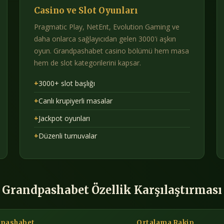
Casino ve Slot Oyunları
Pragmatic Play, NetEnt, Evolution Gaming ve
daha onlarca sağlayıcıdan gelen 3000'i aşkın
oyun. Grandpashabet casino bölümü hem masa
hem de slot kategorilerini kapsar.
+
3000+ slot başlığı
+
Canlı krupiyerli masalar
+
Jackpot oyunları
+
Düzenli turnuvalar
Grandpashabet Özellik Karşılaştırması
pashabet
Ortalama Rakip