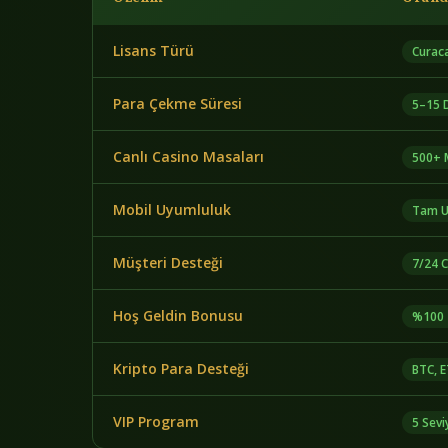
Lisans Türü
Curac
Para Çekme Süresi
5–15 
Canlı Casino Masaları
500+ 
Mobil Uyumluluk
Tam U
Müşteri Desteği
7/24 C
Hoş Geldin Bonusu
%100 
Kripto Para Desteği
BTC, 
VIP Program
5 Sevi