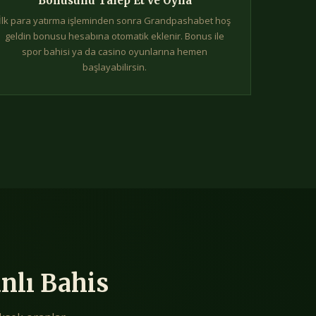
Bonusunu Talep Et ve Oyna
İlk para yatırma işleminden sonra Grandpashabet hoş
geldin bonusu hesabına otomatik eklenir. Bonus ile
spor bahisi ya da casino oyunlarına hemen
başlayabilirsin.
nlı Bahis