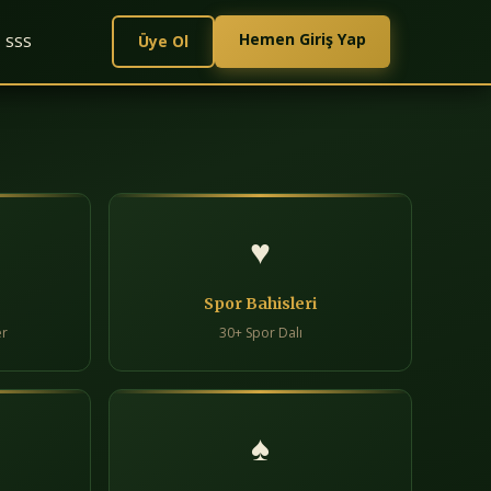
Hemen Giriş Yap
Üye Ol
SSS
♥
Spor Bahisleri
er
30+ Spor Dalı
♠