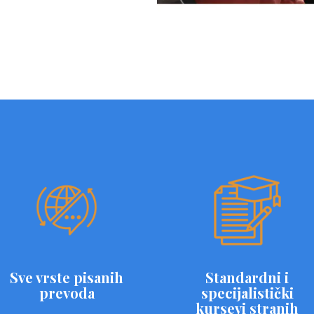
Sve vrste pisanih
Standardni i
prevoda
specijalistički
kursevi stranih