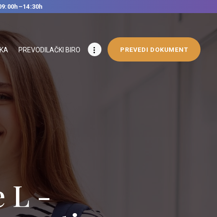
09:00h–14:30h
IKA
PREVODILAČKI BIRO
PREVEDI DOKUMENT
 L -