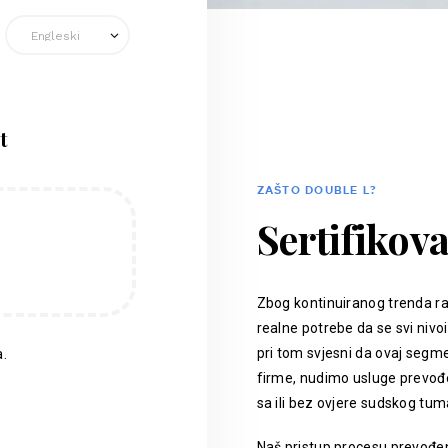
t
ZAŠTO DOUBLE L?
Sertifikov
Zbog kontinuiranog trenda ra
realne potrebe da se svi nivoi
pri tom svjesni da ovaj segm
.
firme, nudimo usluge prevođen
sa ili bez ovjere sudskog tum
Naš pristup procesu prevođenj