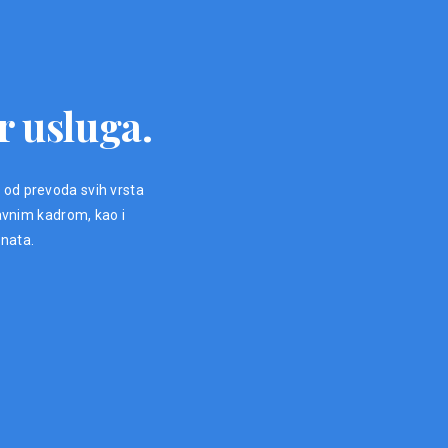
r usluga.
, od prevoda svih vrsta
avnim kadrom, kao i
enata.