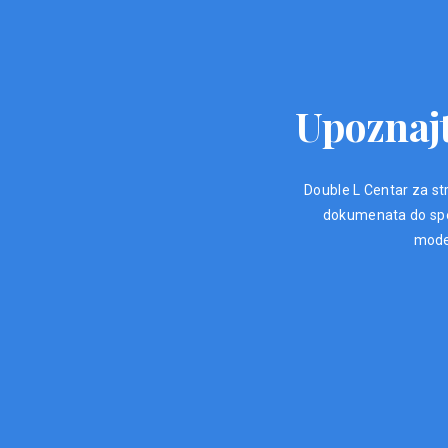
Upoznajt
Double L Centar za str
dokumenata do spec
moder