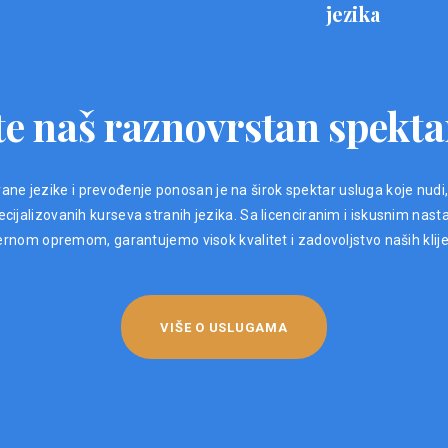
jezika
e naš raznovrstan spekta
ane jezike i prevođenje ponosan je na širok spektar usluga koje nudi
ijalizovanih kurseva stranih jezika. Sa licenciranim i iskusnim nast
nom opremom, garantujemo visok kvalitet i zadovoljstvo naših klij
VIŠE O USLUGAMA