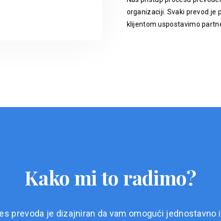
organizaciji. Svaki prevod je p
klijentom uspostavimo partne
Kako mi to radimo?
es prevoda je dizajniran da vam omogući jednostavno i