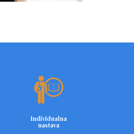
Individualna
nastava