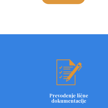
Prevođenje lične
dokumentacije