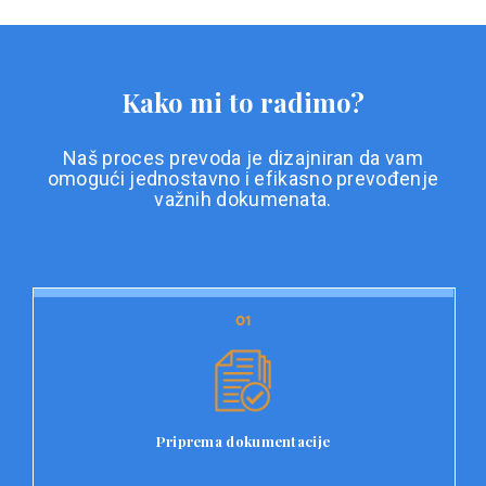
Kako mi to radimo?
Naš proces prevoda je dizajniran da vam
omogući jednostavno i efikasno prevođenje
važnih dokumenata.
01
01
Priprema dokumentacije
Prvi korak u našem procesu prevoda je priprema
dokumentacije. Korisnici jednostavno učitavaju svoje
dokumente na platformu Double L i odaberu vrstu
Priprema dokumentacije
dokumenta, kao i specifične zahtjeve za prevod.