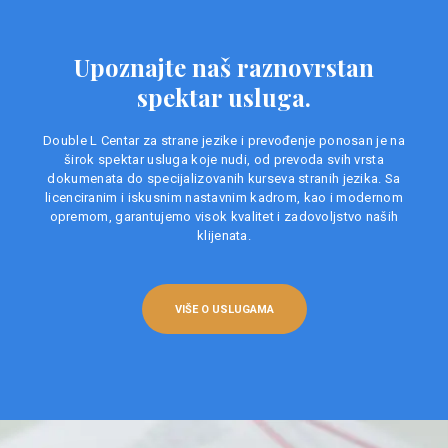
Upoznajte naš raznovrstan
spektar usluga.
Double L Centar za strane jezike i prevođenje ponosan je na
širok spektar usluga koje nudi, od prevoda svih vrsta
dokumenata do specijalizovanih kurseva stranih jezika. Sa
licenciranim i iskusnim nastavnim kadrom, kao i modernom
opremom, garantujemo visok kvalitet i zadovoljstvo naših
klijenata.
VIŠE O USLUGAMA