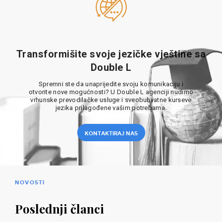
Transformišite svoje jezičke vještine sa
Double L
Spremni ste da unaprijedite svoju komunikaciju i
otvorite nove mogućnosti? U Double L agenciji nudimo
vrhunske prevodilačke usluge i sveobuhvatne kurseve
jezika prilagođene vašim potrebama.
KONTAKTIRAJ NAS
NOVOSTI
Poslednji članci