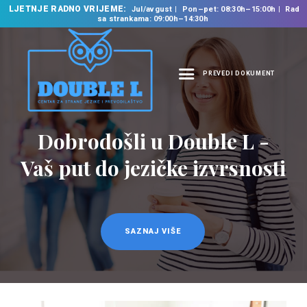
LJETNJE RADNO VRIJEME:
Jul/avgust
Pon–pet: 08:30h–15:00h
Rad
sa strankama: 09:00h–14:30h
PREVEDI DOKUMENT
NASLOVNA
O NAMA
Dobrodošli u Double L -
Prevodilačke usluge
NAŠE USLUGE
na 35 jezika
Vaš put do jezičke izvrsnosti
ŠKOLA STRANIH
JEZIKA
PREVODILAČKI BIRO
KURSEVI
SAZNAJ VIŠE
SAZNAJ VIŠE
NOVOSTI
KONTAKT