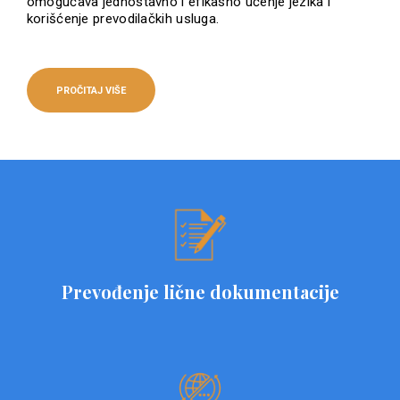
omogućava jednostavno i efikasno učenje jezika i
korišćenje prevodilačkih usluga.
PROČITAJ VIŠE
Prevođenje lične dokumentacije