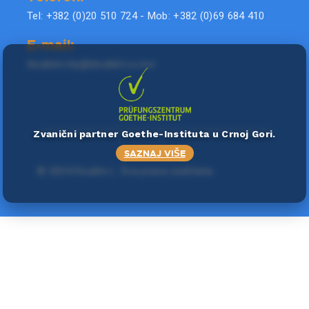
Tel: +382 (0)20 510 724 - Mob: +382 (0)69 684 410
E-mail:
doublel.city@doublel.co.me
Zvanični partner Goethe-Instituta u Crnoj Gori.
SAZNAJ VIŠE
©
2024 Double L
. Sva prava zadržana.