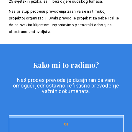
25 svjetskih jezika, sa ili bez ovjere sudskog tumača.
Naš pristup procesu prevođenja zasniva se na timskoj i
projektoj organizaciji. Svaki prevod je projekat za sebe i cilj je
da sa svakim klijentom uspostavimo partnerski odnos, na
obostrano zadovoljstvo.
Kako mi to radimo?
Naš proces prevoda je dizajniran da vam
omogući jednostavno i efikasno prevođenje
važnih dokumenata.
01
01
Priprema dokumentacije