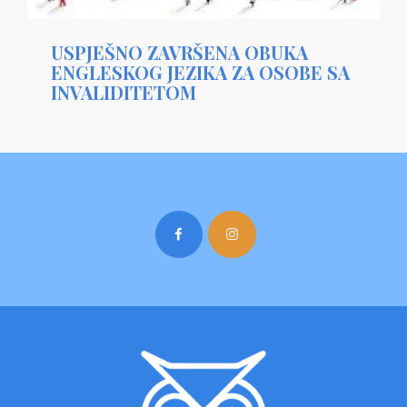
USPJEŠNO ZAVRŠENA OBUKA
ENGLESKOG JEZIKA ZA OSOBE SA
INVALIDITETOM