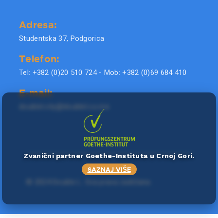
Adresa:
Studentska 37, Podgorica
Telefon:
Tel: +382 (0)20 510 724 - Mob: +382 (0)69 684 410
E-mail:
doublel.city@doublel.co.me
Zvanični partner Goethe-Instituta u Crnoj Gori.
SAZNAJ VIŠE
©
2024 Double L
. Sva prava zadržana.