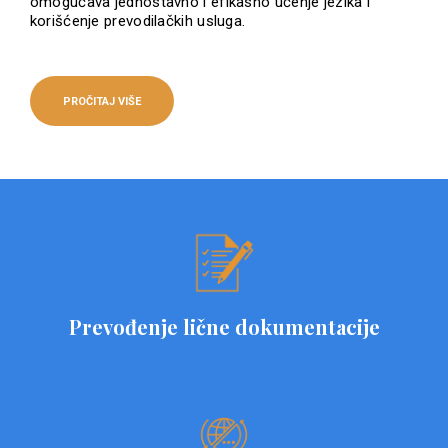
omogućava jednostavno i efikasno učenje jezika i
korišćenje prevodilačkih usluga.
PROČITAJ VIŠE
Prevođenje lične dokumentacije