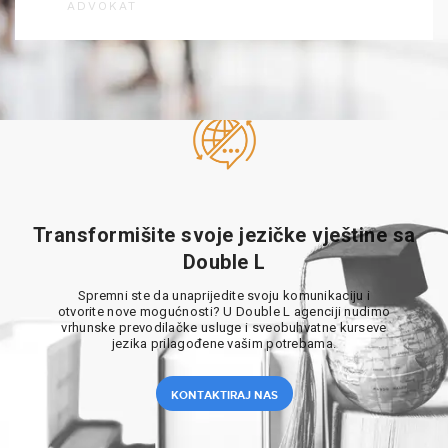
ADVOKAT
Transformišite svoje jezičke vještine sa
Double L
Spremni ste da unaprijedite svoju komunikaciju i
otvorite nove mogućnosti? U Double L agenciji nudimo
vrhunske prevodilačke usluge i sveobuhvatne kurseve
jezika prilagođene vašim potrebama.
KONTAKTIRAJ NAS