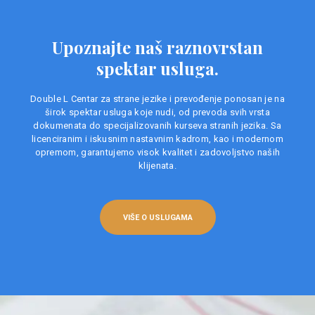
Upoznajte naš raznovrstan
spektar usluga.
Double L Centar za strane jezike i prevođenje ponosan je na
širok spektar usluga koje nudi, od prevoda svih vrsta
dokumenata do specijalizovanih kurseva stranih jezika. Sa
licenciranim i iskusnim nastavnim kadrom, kao i modernom
opremom, garantujemo visok kvalitet i zadovoljstvo naših
klijenata.
VIŠE O USLUGAMA