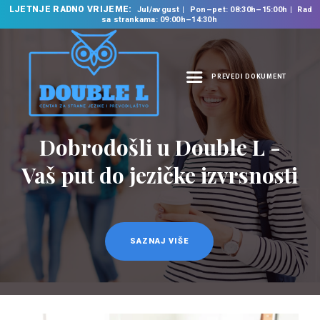
LJETNJE RADNO VRIJEME:
Jul/avgust
Pon–pet: 08:30h–15:00h
Rad
sa strankama: 09:00h–14:30h
PREVEDI DOKUMENT
NASLOVNA
O NAMA
Prevodilačke usluge
NAŠE USLUGE
na 35 jezika
ŠKOLA STRANIH
JEZIKA
PREVODILAČKI BIRO
KURSEVI
SAZNAJ VIŠE
NOVOSTI
KONTAKT