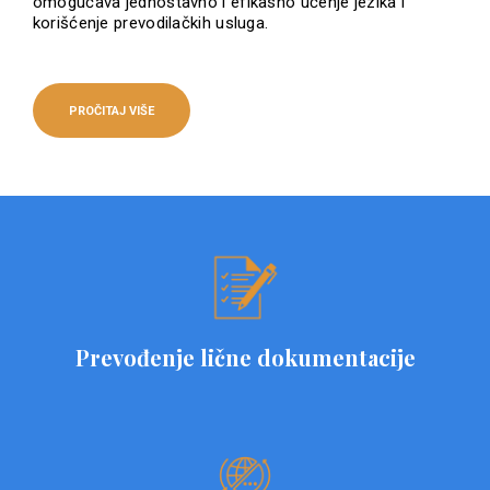
omogućava jednostavno i efikasno učenje jezika i
korišćenje prevodilačkih usluga.
PROČITAJ VIŠE
Prevođenje lične dokumentacije