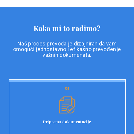
Kako mi to radimo?
Naš proces prevoda je dizajniran da vam
omogući jednostavno i efikasno prevođenje
važnih dokumenata.
01
01
Priprema dokumentacije
Prvi korak u našem procesu prevoda je priprema
dokumentacije. Korisnici jednostavno učitavaju svoje
dokumente na platformu Double L i odaberu vrstu
Priprema dokumentacije
dokumenta, kao i specifične zahtjeve za prevod.