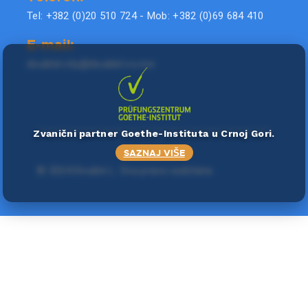
Tel: +382 (0)20 510 724 - Mob: +382 (0)69 684 410
E-mail:
doublel.city@doublel.co.me
Zvanični partner Goethe-Instituta u Crnoj Gori.
SAZNAJ VIŠE
©
2024 Double L
. Sva prava zadržana.