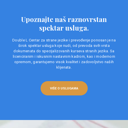
Upoznajte naš raznovrstan
spektar usluga.
Double L Centar za strane jezike i prevođenje ponosan je na
širok spektar usluga koje nudi, od prevoda svih vrsta
dokumenata do specijalizovanih kurseva stranih jezika. Sa
licenciranim i iskusnim nastavnim kadrom, kao i modernom
opremom, garantujemo visok kvalitet i zadovoljstvo naših
klijenata.
VIŠE O USLUGAMA