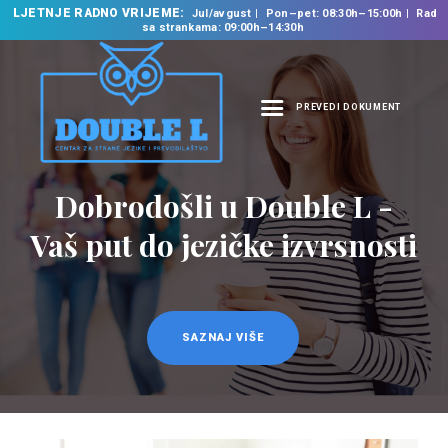
LJETNJE RADNO VRIJEME:
Jul/avgust
Pon–pet: 08:30h–15:00h
Rad
sa strankama: 09:00h–14:30h
PREVEDI DOKUMENT
NASLOVNA
O NAMA
Dobrodošli u Double L -
Prevodilačke usluge
NAŠE USLUGE
na 35 jezika
Vaš put do jezičke izvrsnosti
ŠKOLA STRANIH
JEZIKA
PREVODILAČKI BIRO
KURSEVI
SAZNAJ VIŠE
SAZNAJ VIŠE
NOVOSTI
KONTAKT