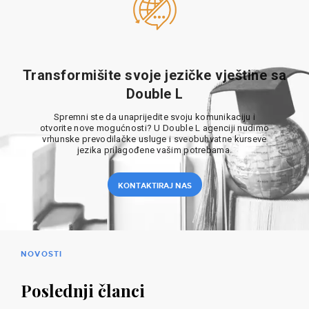
Transformišite svoje jezičke vještine sa
Double L
Spremni ste da unaprijedite svoju komunikaciju i
otvorite nove mogućnosti? U Double L agenciji nudimo
vrhunske prevodilačke usluge i sveobuhvatne kurseve
jezika prilagođene vašim potrebama.
KONTAKTIRAJ NAS
NOVOSTI
Poslednji članci