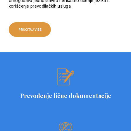
omogućava jednostavno i efikasno učenje jezika i
korišćenje prevodilačkih usluga.
PROČITAJ VIŠE
Prevođenje lične dokumentacije