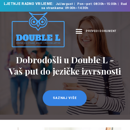
LJETNJE RADNO VRIJEME:
Jul/avgust
Pon–pet: 08:30h–15:00h
Rad
sa strankama: 09:00h–14:30h
PREVEDI DOKUMENT
NASLOVNA
O NAMA
Prevodilačke usluge
NAŠE USLUGE
na 35 jezika
ŠKOLA STRANIH
JEZIKA
PREVODILAČKI BIRO
KURSEVI
SAZNAJ VIŠE
NOVOSTI
KONTAKT