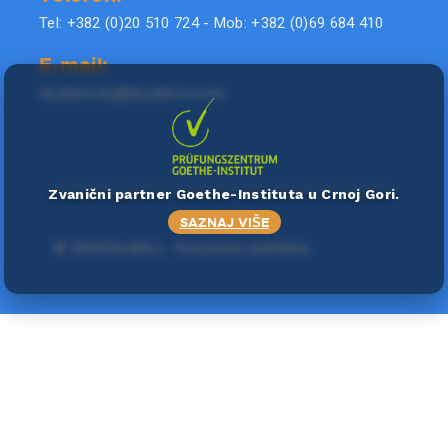
Tel: +382 (0)20 510 724 - Mob: +382 (0)69 684 410
E-mail:
doublel.city@doublel.co.me
Zvanični partner Goethe-Instituta u Crnoj Gori.
SAZNAJ VIŠE
©
2024 Double L
. Sva prava zadržana.