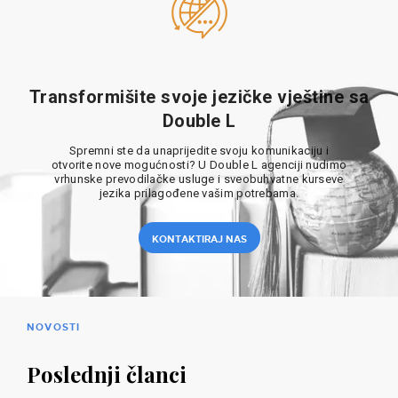
Transformišite svoje jezičke vještine sa
Double L
Spremni ste da unaprijedite svoju komunikaciju i
otvorite nove mogućnosti? U Double L agenciji nudimo
vrhunske prevodilačke usluge i sveobuhvatne kurseve
jezika prilagođene vašim potrebama.
KONTAKTIRAJ NAS
NOVOSTI
Poslednji članci