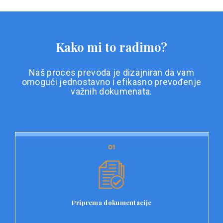
Kako mi to radimo?
Naš proces prevoda je dizajniran da vam
omogući jednostavno i efikasno prevođenje
važnih dokumenata.
01
01
Priprema dokumentacije
Prvi korak u našem procesu prevoda je priprema
dokumentacije. Korisnici jednostavno učitavaju svoje
dokumente na platformu Double L i odaberu vrstu
Priprema dokumentacije
dokumenta, kao i specifične zahtjeve za prevod.