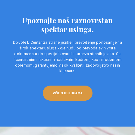
Upoznajte naš raznovrstan
spektar usluga.
Double L Centar za strane jezike i prevođenje ponosan je na
širok spektar usluga koje nudi, od prevoda svih vrsta
dokumenata do specijalizovanih kurseva stranih jezika. Sa
licenciranim i iskusnim nastavnim kadrom, kao i modernom
opremom, garantujemo visok kvalitet i zadovoljstvo naših
klijenata.
VIŠE O USLUGAMA