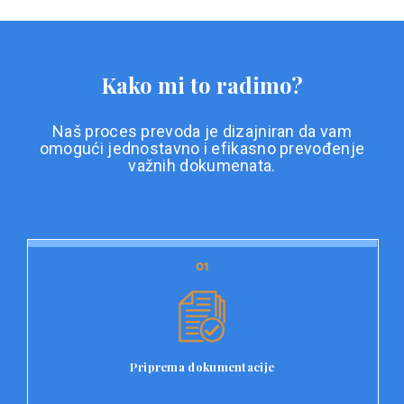
Kako mi to radimo?
Naš proces prevoda je dizajniran da vam
omogući jednostavno i efikasno prevođenje
važnih dokumenata.
01
01
Priprema dokumentacije
Prvi korak u našem procesu prevoda je priprema
dokumentacije. Korisnici jednostavno učitavaju svoje
dokumente na platformu Double L i odaberu vrstu
Priprema dokumentacije
dokumenta, kao i specifične zahtjeve za prevod.