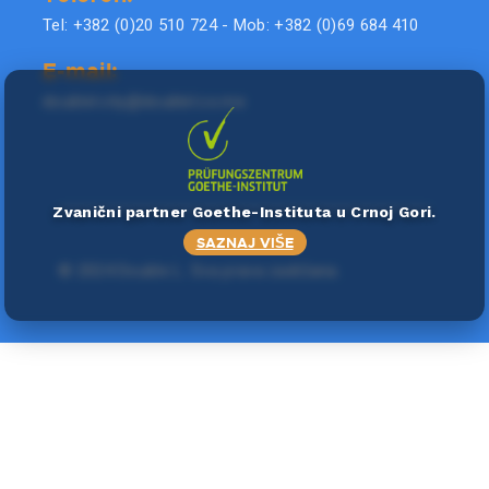
Tel: +382 (0)20 510 724 - Mob: +382 (0)69 684 410
E-mail:
doublel.city@doublel.co.me
Zvanični partner Goethe-Instituta u Crnoj Gori.
SAZNAJ VIŠE
©
2024 Double L
. Sva prava zadržana.