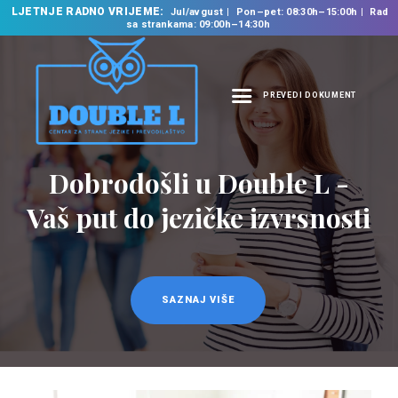
LJETNJE RADNO VRIJEME:
Jul/avgust
Pon–pet: 08:30h–15:00h
Rad
sa strankama: 09:00h–14:30h
PREVEDI DOKUMENT
NASLOVNA
O NAMA
Prevodilačke usluge
NAŠE USLUGE
na 35 jezika
ŠKOLA STRANIH
JEZIKA
PREVODILAČKI BIRO
KURSEVI
SAZNAJ VIŠE
NOVOSTI
KONTAKT