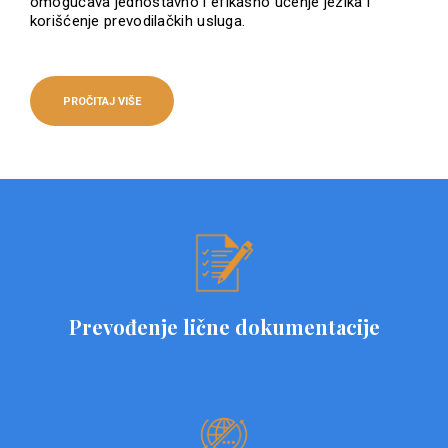
omogućava jednostavno i efikasno učenje jezika i
korišćenje prevodilačkih usluga.
PROČITAJ VIŠE
Prevođenje lične dokumentacije