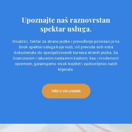
Upoznajte naš raznovrstan
spektar usluga.
Double L Centar za strane jezike i prevođenje ponosan je na
širok spektar usluga koje nudi, od prevoda svih vrsta
dokumenata do specijalizovanih kurseva stranih jezika. Sa
licenciranim i iskusnim nastavnim kadrom, kao i modernom
opremom, garantujemo visok kvalitet i zadovoljstvo naših
klijenata.
VIŠE O USLUGAMA