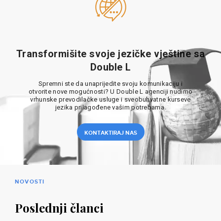
Transformišite svoje jezičke vještine sa
Double L
Spremni ste da unaprijedite svoju komunikaciju i
otvorite nove mogućnosti? U Double L agenciji nudimo
vrhunske prevodilačke usluge i sveobuhvatne kurseve
jezika prilagođene vašim potrebama.
KONTAKTIRAJ NAS
NOVOSTI
Poslednji članci