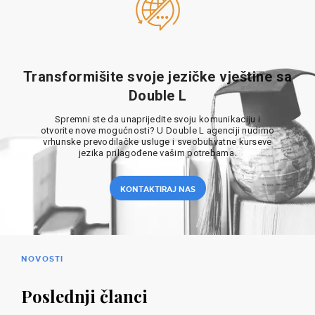
Transformišite svoje jezičke vještine sa
Double L
Spremni ste da unaprijedite svoju komunikaciju i
otvorite nove mogućnosti? U Double L agenciji nudimo
vrhunske prevodilačke usluge i sveobuhvatne kurseve
jezika prilagođene vašim potrebama.
KONTAKTIRAJ NAS
NOVOSTI
Poslednji članci