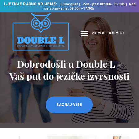
LJETNJE RADNO VRIJEME:
Jul/avgust
Pon–pet: 08:30h–15:00h
Rad
sa strankama: 09:00h–14:30h
PREVEDI DOKUMENT
NASLOVNA
O NAMA
Dobrodošli u Double L -
Prevodilačke usluge
NAŠE USLUGE
na 35 jezika
Vaš put do jezičke izvrsnosti
ŠKOLA STRANIH
JEZIKA
PREVODILAČKI BIRO
KURSEVI
SAZNAJ VIŠE
SAZNAJ VIŠE
NOVOSTI
KONTAKT