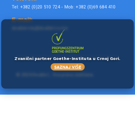
Tel: +382 (0)20 510 724 - Mob: +382 (0)69 684 410
E-mail:
doublel.city@doublel.co.me
Zvanični partner Goethe-Instituta u Crnoj Gori.
SAZNAJ VIŠE
©
2024 Double L
. Sva prava zadržana.