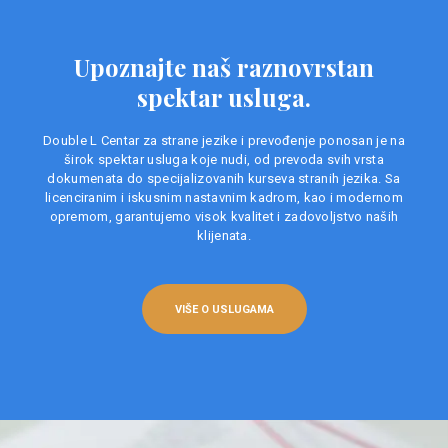
Upoznajte naš raznovrstan
spektar usluga.
Double L Centar za strane jezike i prevođenje ponosan je na
širok spektar usluga koje nudi, od prevoda svih vrsta
dokumenata do specijalizovanih kurseva stranih jezika. Sa
licenciranim i iskusnim nastavnim kadrom, kao i modernom
opremom, garantujemo visok kvalitet i zadovoljstvo naših
klijenata.
VIŠE O USLUGAMA