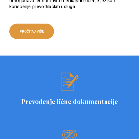
omogućava jednostavno i efikasno učenje jezika i
korišćenje prevodilačkih usluga.
PROČITAJ VIŠE
Prevođenje lične dokumentacije