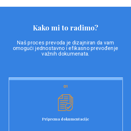
Kako mi to radimo?
Naš proces prevoda je dizajniran da vam
omogući jednostavno i efikasno prevođenje
važnih dokumenata.
01
01
Priprema dokumentacije
Prvi korak u našem procesu prevoda je priprema
dokumentacije. Korisnici jednostavno učitavaju svoje
dokumente na platformu Double L i odaberu vrstu
Priprema dokumentacije
dokumenta, kao i specifične zahtjeve za prevod.