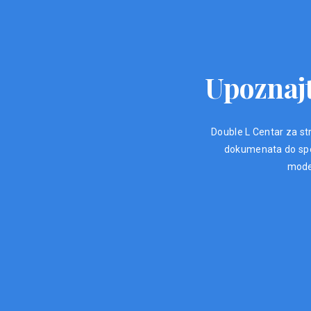
Upoznajt
Double L Centar za str
dokumenata do spec
moder