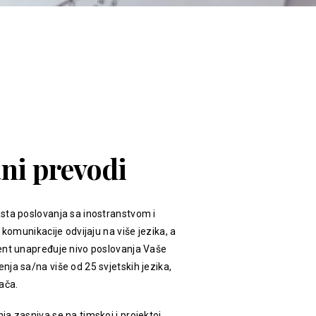
ani prevodi
sta poslovanja sa inostranstvom i
 komunikacije odvijaju na više jezika, a
ent unapređuje nivo poslovanja Vaše
ja sa/na više od 25 svjetskih jezika,
ača.
a zasniva se na timskoj i projektoj