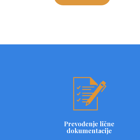
Prevođenje lične
dokumentacije