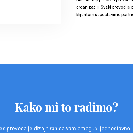
organizaciji. Svaki prevod je p
klijentom uspostavimo partne
Kako mi to radimo?
es prevoda je dizajniran da vam omogući jednostavno i