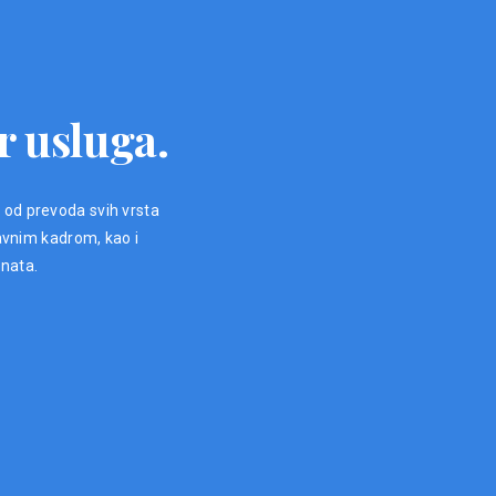
r usluga.
, od prevoda svih vrsta
avnim kadrom, kao i
enata.