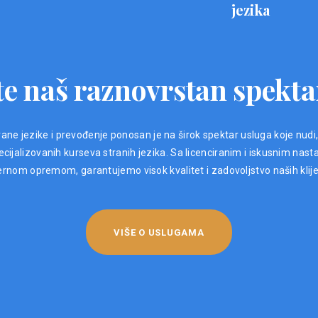
jezika
e naš raznovrstan spekta
ane jezike i prevođenje ponosan je na širok spektar usluga koje nudi
ijalizovanih kurseva stranih jezika. Sa licenciranim i iskusnim nast
nom opremom, garantujemo visok kvalitet i zadovoljstvo naših klij
VIŠE O USLUGAMA