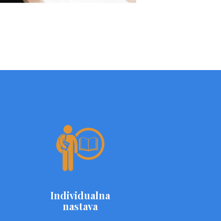
Individualna
nastava