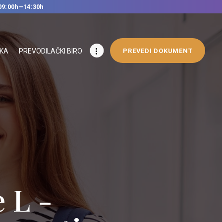
09:00h–14:30h
IKA
PREVODILAČKI BIRO
PREVEDI DOKUMENT
 L -