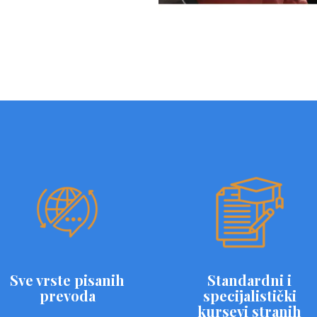
Sve vrste pisanih
Standardni i
prevoda
specijalistički
kursevi stranih