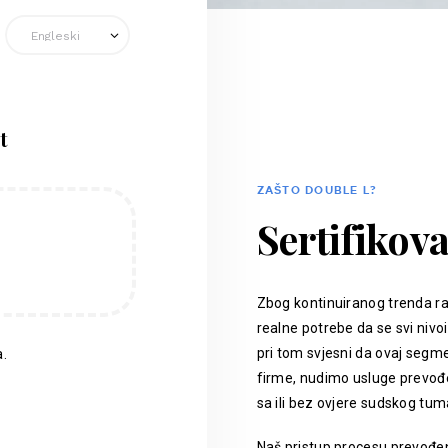
t
ZAŠTO DOUBLE L?
Sertifikov
Zbog kontinuiranog trenda ra
realne potrebe da se svi nivoi
pri tom svjesni da ovaj segm
.
firme, nudimo usluge prevođen
sa ili bez ovjere sudskog tum
Naš pristup procesu prevođenj