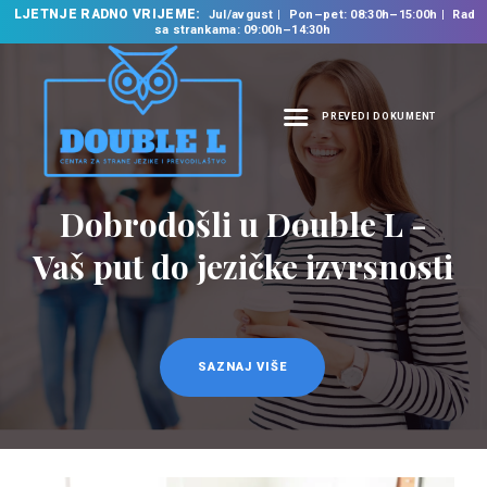
LJETNJE RADNO VRIJEME:
Jul/avgust
Pon–pet: 08:30h–15:00h
Rad
sa strankama: 09:00h–14:30h
PREVEDI DOKUMENT
NASLOVNA
O NAMA
Dobrodošli u Double L -
Prevodilačke usluge
NAŠE USLUGE
na 35 jezika
Vaš put do jezičke izvrsnosti
ŠKOLA STRANIH
JEZIKA
PREVODILAČKI BIRO
KURSEVI
SAZNAJ VIŠE
SAZNAJ VIŠE
NOVOSTI
KONTAKT