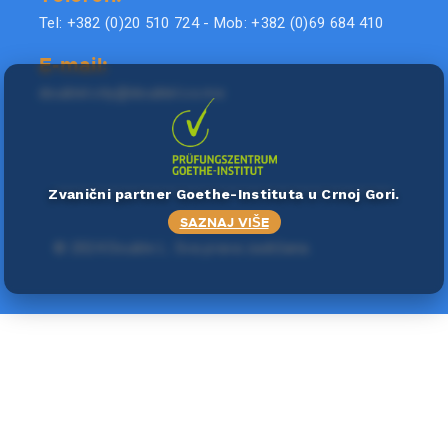
Tel: +382 (0)20 510 724 - Mob: +382 (0)69 684 410
E-mail:
doublel.city@doublel.co.me
Zvanični partner Goethe-Instituta u Crnoj Gori.
SAZNAJ VIŠE
©
2024 Double L
. Sva prava zadržana.