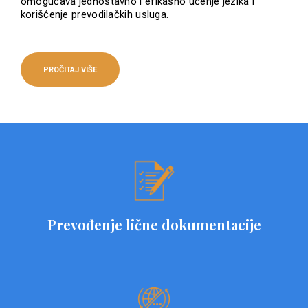
omogućava jednostavno i efikasno učenje jezika i
korišćenje prevodilačkih usluga.
PROČITAJ VIŠE
Prevođenje lične dokumentacije