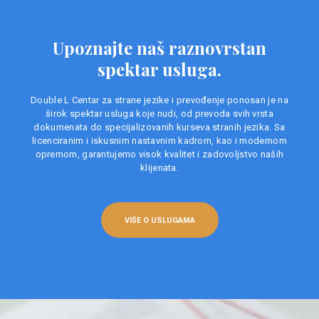
Upoznajte naš raznovrstan
spektar usluga.
Double L Centar za strane jezike i prevođenje ponosan je na
širok spektar usluga koje nudi, od prevoda svih vrsta
dokumenata do specijalizovanih kurseva stranih jezika. Sa
licenciranim i iskusnim nastavnim kadrom, kao i modernom
opremom, garantujemo visok kvalitet i zadovoljstvo naših
klijenata.
VIŠE O USLUGAMA