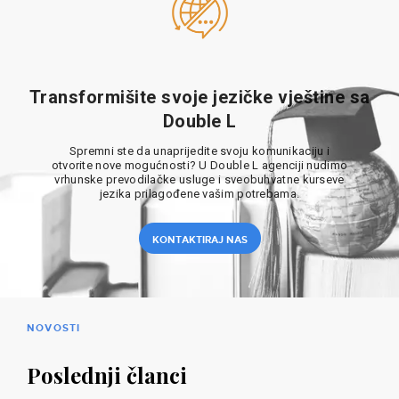
Transformišite svoje jezičke vještine sa
Double L
Spremni ste da unaprijedite svoju komunikaciju i
otvorite nove mogućnosti? U Double L agenciji nudimo
vrhunske prevodilačke usluge i sveobuhvatne kurseve
jezika prilagođene vašim potrebama.
KONTAKTIRAJ NAS
NOVOSTI
Poslednji članci