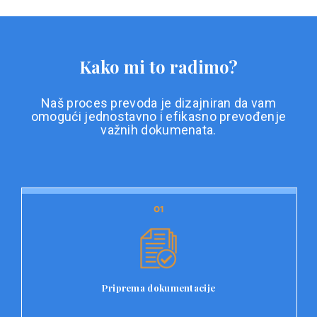
Kako mi to radimo?
Naš proces prevoda je dizajniran da vam
omogući jednostavno i efikasno prevođenje
važnih dokumenata.
01
01
Priprema dokumentacije
Prvi korak u našem procesu prevoda je priprema
dokumentacije. Korisnici jednostavno učitavaju svoje
dokumente na platformu Double L i odaberu vrstu
Priprema dokumentacije
dokumenta, kao i specifične zahtjeve za prevod.