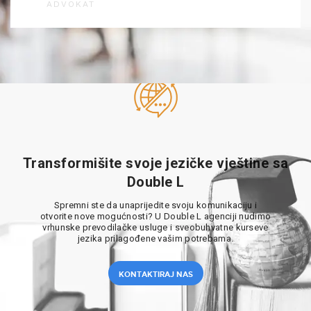
ADVOKAT
Transformišite svoje jezičke vještine sa
Double L
Spremni ste da unaprijedite svoju komunikaciju i
otvorite nove mogućnosti? U Double L agenciji nudimo
vrhunske prevodilačke usluge i sveobuhvatne kurseve
jezika prilagođene vašim potrebama.
KONTAKTIRAJ NAS