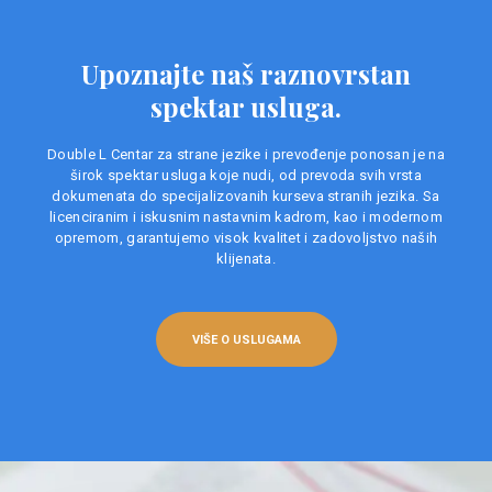
Upoznajte naš raznovrstan
spektar usluga.
Double L Centar za strane jezike i prevođenje ponosan je na
širok spektar usluga koje nudi, od prevoda svih vrsta
dokumenata do specijalizovanih kurseva stranih jezika. Sa
licenciranim i iskusnim nastavnim kadrom, kao i modernom
opremom, garantujemo visok kvalitet i zadovoljstvo naših
klijenata.
VIŠE O USLUGAMA