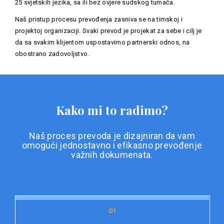
25 svjetskih jezika, sa ili bez ovjere sudskog tumača.
Naš pristup procesu prevođenja zasniva se na timskoj i
projektoj organizaciji. Svaki prevod je projekat za sebe i cilj je
da sa svakim klijentom uspostavimo partnerski odnos, na
obostrano zadovoljstvo.
Kako mi to radimo?
Naš proces prevoda je dizajniran da vam
omogući jednostavno i efikasno prevođenje
važnih dokumenata.
01
01
Priprema dokumentacije