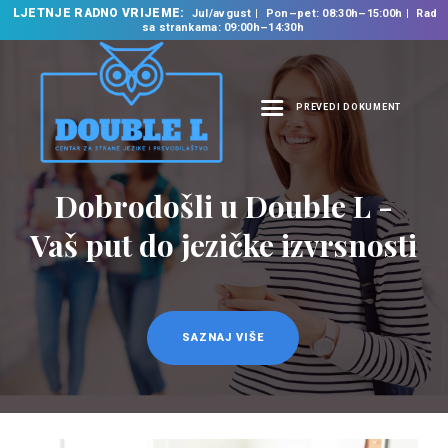
LJETNJE RADNO VRIJEME:
Jul/avgust
Pon–pet: 08:30h–15:00h
Rad
sa strankama: 09:00h–14:30h
PREVEDI DOKUMENT
NASLOVNA
O NAMA
Prevodilačke usluge
NAŠE USLUGE
na 35 jezika
ŠKOLA STRANIH
JEZIKA
PREVODILAČKI BIRO
KURSEVI
SAZNAJ VIŠE
NOVOSTI
KONTAKT