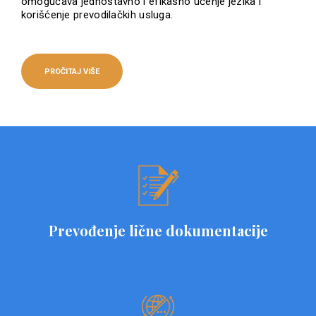
omogućava jednostavno i efikasno učenje jezika i
korišćenje prevodilačkih usluga.
PROČITAJ VIŠE
Prevođenje lične dokumentacije