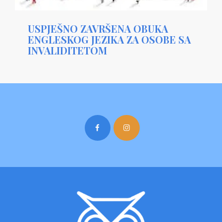
USPJEŠNO ZAVRŠENA OBUKA
ENGLESKOG JEZIKA ZA OSOBE SA
INVALIDITETOM