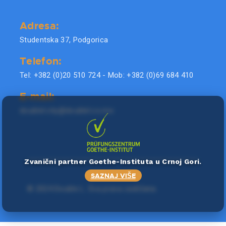
Adresa:
Studentska 37, Podgorica
Telefon:
Tel: +382 (0)20 510 724 - Mob: +382 (0)69 684 410
E-mail:
doublel.city@doublel.co.me
Zvanični partner Goethe-Instituta u Crnoj Gori.
SAZNAJ VIŠE
©
2024 Double L
. Sva prava zadržana.