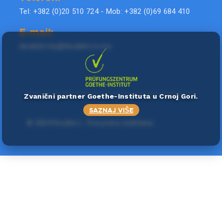
Tel: +382 (0)20 510 724 - Mob: +382 (0)69 684 410
E-mail:
doublel.city@doublel.co.me
Zvanični partner Goethe-Instituta u Crnoj Gori.
SAZNAJ VIŠE
©
2024 Double L
. Sva prava zadržana.