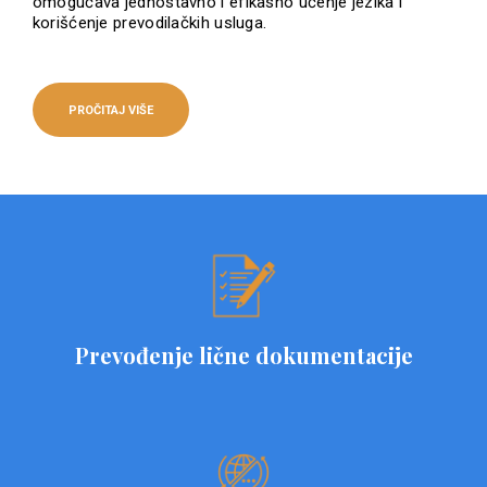
omogućava jednostavno i efikasno učenje jezika i
korišćenje prevodilačkih usluga.
PROČITAJ VIŠE
Prevođenje lične dokumentacije