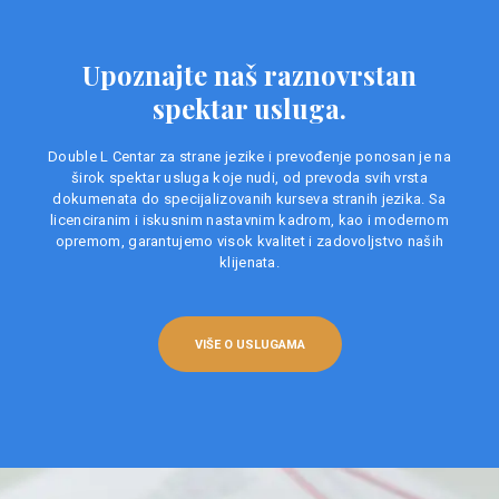
Upoznajte naš raznovrstan
spektar usluga.
Double L Centar za strane jezike i prevođenje ponosan je na
širok spektar usluga koje nudi, od prevoda svih vrsta
dokumenata do specijalizovanih kurseva stranih jezika. Sa
licenciranim i iskusnim nastavnim kadrom, kao i modernom
opremom, garantujemo visok kvalitet i zadovoljstvo naših
klijenata.
VIŠE O USLUGAMA