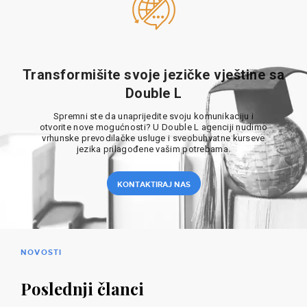
Transformišite svoje jezičke vještine sa
Double L
Spremni ste da unaprijedite svoju komunikaciju i
otvorite nove mogućnosti? U Double L agenciji nudimo
vrhunske prevodilačke usluge i sveobuhvatne kurseve
jezika prilagođene vašim potrebama.
KONTAKTIRAJ NAS
NOVOSTI
Poslednji članci