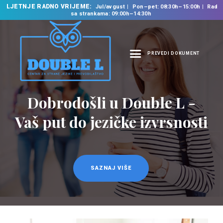
LJETNJE RADNO VRIJEME:
Jul/avgust
Pon–pet: 08:30h–15:00h
Rad
sa strankama: 09:00h–14:30h
PREVEDI DOKUMENT
NASLOVNA
O NAMA
Prevodilačke usluge
NAŠE USLUGE
na 35 jezika
ŠKOLA STRANIH
JEZIKA
PREVODILAČKI BIRO
KURSEVI
SAZNAJ VIŠE
NOVOSTI
KONTAKT