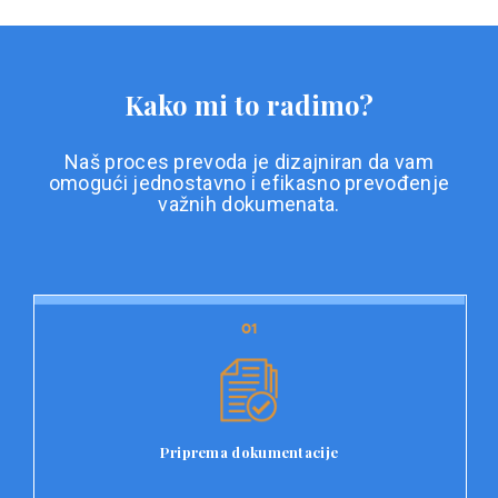
Kako mi to radimo?
Naš proces prevoda je dizajniran da vam
omogući jednostavno i efikasno prevođenje
važnih dokumenata.
01
01
Priprema dokumentacije
Prvi korak u našem procesu prevoda je priprema
dokumentacije. Korisnici jednostavno učitavaju svoje
dokumente na platformu Double L i odaberu vrstu
Priprema dokumentacije
dokumenta, kao i specifične zahtjeve za prevod.