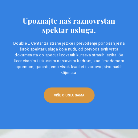
Upoznajte naš raznovrstan
spektar usluga.
Double L Centar za strane jezike i prevođenje ponosan je na
širok spektar usluga koje nudi, od prevoda svih vrsta
dokumenata do specijalizovanih kurseva stranih jezika. Sa
licenciranim i iskusnim nastavnim kadrom, kao i modernom
opremom, garantujemo visok kvalitet i zadovoljstvo naših
klijenata.
VIŠE O USLUGAMA