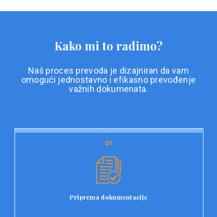
Kako mi to radimo?
Naš proces prevoda je dizajniran da vam
omogući jednostavno i efikasno prevođenje
važnih dokumenata.
01
01
Priprema dokumentacije
Prvi korak u našem procesu prevoda je priprema
dokumentacije. Korisnici jednostavno učitavaju svoje
dokumente na platformu Double L i odaberu vrstu
Priprema dokumentacije
dokumenta, kao i specifične zahtjeve za prevod.