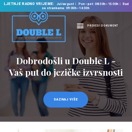
LJETNJE RADNO VRIJEME:
Jul/avgust
Pon–pet: 08:30h–15:00h
Rad
sa strankama: 09:00h–14:30h
PREVEDI DOKUMENT
NASLOVNA
O NAMA
Dobrodošli u Double L -
NAŠE USLUGE
Vaš put do jezičke izvrsnosti
ŠKOLA STRANIH
JEZIKA
PREVODILAČKI BIRO
KURSEVI
SAZNAJ VIŠE
NOVOSTI
KONTAKT