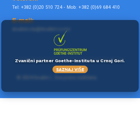
Tel: +382 (0)20 510 724 - Mob: +382 (0)69 684 410
E-mail:
doublel.city@doublel.co.me
Zvanični partner Goethe-Instituta u Crnoj Gori.
SAZNAJ VIŠE
©
2024 Double L
. Sva prava zadržana.