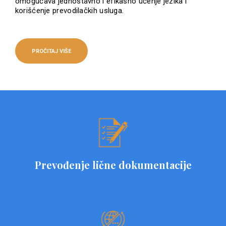
omogućava jednostavno i efikasno učenje jezika i
korišćenje prevodilačkih usluga.
PROČITAJ VIŠE
Prevođenje lične dokumentacije