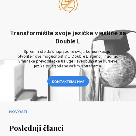
Transformišite svoje jezičke vještine sa
Double L
Spremni ste da unaprijedite svoju komunikaciju i
otvorite nove mogućnosti? U Double L agenciji nudimo
vrhunske prevodilačke usluge i sveobuhvatne kurseve
jezika prilagođene vašim potrebama.
KONTAKTIRAJ NAS
NOVOSTI
Poslednji članci