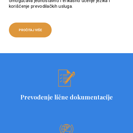
omogućava jednostavno i efikasno učenje jezika i
korišćenje prevodilačkih usluga.
PROČITAJ VIŠE
Prevođenje lične dokumentacije