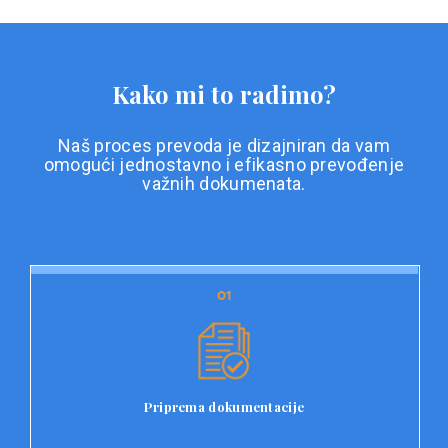
Kako mi to radimo?
Naš proces prevoda je dizajniran da vam
omogući jednostavno i efikasno prevođenje
važnih dokumenata.
01
01
Priprema dokumentacije
Prvi korak u našem procesu prevoda je priprema
dokumentacije. Korisnici jednostavno učitavaju svoje
dokumente na platformu Double L i odaberu vrstu
Priprema dokumentacije
dokumenta, kao i specifične zahtjeve za prevod.