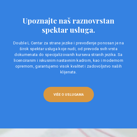
Upoznajte naš raznovrstan
spektar usluga.
Double L Centar za strane jezike i prevođenje ponosan je na
širok spektar usluga koje nudi, od prevoda svih vrsta
dokumenata do specijalizovanih kurseva stranih jezika. Sa
licenciranim i iskusnim nastavnim kadrom, kao i modernom
opremom, garantujemo visok kvalitet i zadovoljstvo naših
klijenata.
VIŠE O USLUGAMA