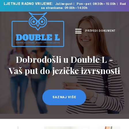
LJETNJE RADNO VRIJEME:
Jul/avgust
Pon–pet: 08:30h–15:00h
Rad
sa strankama: 09:00h–14:30h
PREVEDI DOKUMENT
NASLOVNA
O NAMA
Dobrodošli u Double L -
NAŠE USLUGE
Vaš put do jezičke izvrsnosti
ŠKOLA STRANIH
JEZIKA
PREVODILAČKI BIRO
KURSEVI
SAZNAJ VIŠE
NOVOSTI
KONTAKT