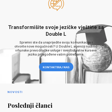
Transformišite svoje jezičke vještine sa
Double L
Spremni ste da unaprijedite svoju komunikaciju i
otvorite nove mogućnosti? U Double L agenciji nudimo
vrhunske prevodilačke usluge i sveobuhvatne kurseve
jezika prilagođene vašim potrebama.
KONTAKTIRAJ NAS
NOVOSTI
Poslednji članci