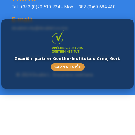
Tel: +382 (0)20 510 724 - Mob: +382 (0)69 684 410
E-mail:
doublel.city@doublel.co.me
Zvanični partner Goethe-Instituta u Crnoj Gori.
SAZNAJ VIŠE
©
2024 Double L
. Sva prava zadržana.