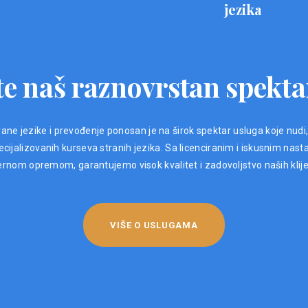
jezika
e naš raznovrstan spekta
ane jezike i prevođenje ponosan je na širok spektar usluga koje nudi
ijalizovanih kurseva stranih jezika. Sa licenciranim i iskusnim nast
nom opremom, garantujemo visok kvalitet i zadovoljstvo naših klij
VIŠE O USLUGAMA