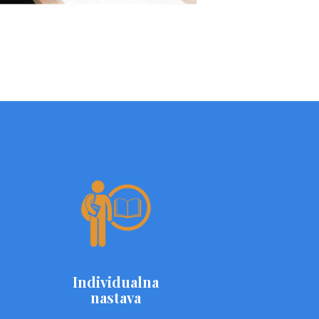
Individualna
nastava