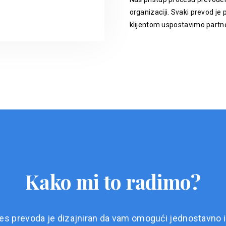
organizaciji. Svaki prevod je p
klijentom uspostavimo partne
Kako mi to radimo?
es prevoda je dizajniran da vam omogući jednostavno i