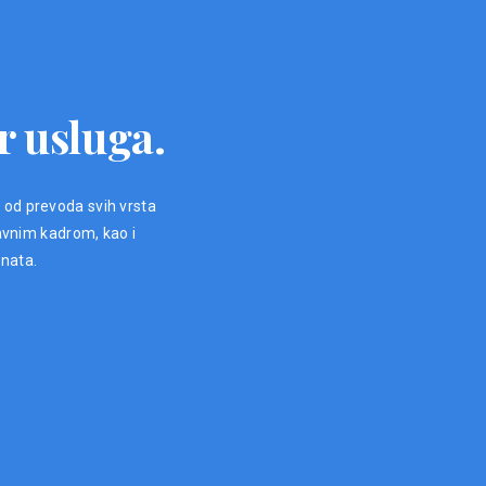
r usluga.
, od prevoda svih vrsta
avnim kadrom, kao i
enata.