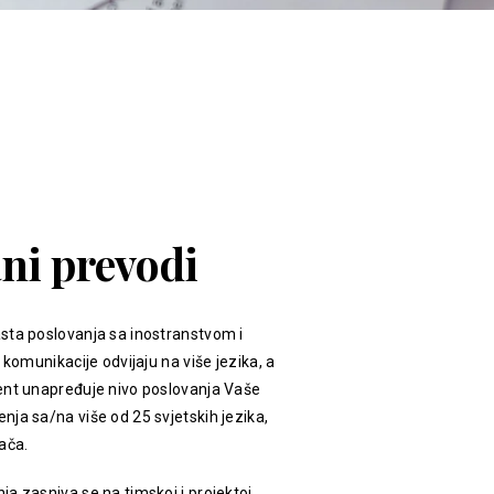
ani prevodi
sta poslovanja sa inostranstvom i
 komunikacije odvijaju na više jezika, a
ent unapređuje nivo poslovanja Vaše
ja sa/na više od 25 svjetskih jezika,
ača.
a zasniva se na timskoj i projektoj