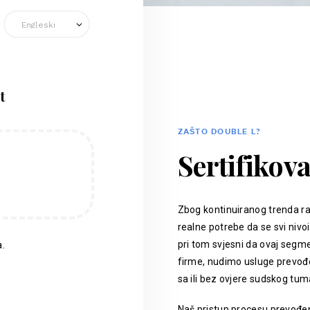
t
ZAŠTO DOUBLE L?
Sertifikov
Zbog kontinuiranog trenda ra
realne potrebe da se svi nivoi
pri tom svjesni da ovaj segm
.
firme, nudimo usluge prevođen
sa ili bez ovjere sudskog tum
Naš pristup procesu prevođenj