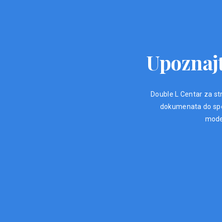
Upoznajt
Double L Centar za str
dokumenata do spec
moder