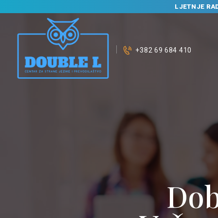
LJETNJE RA
+382 69 684 410
P