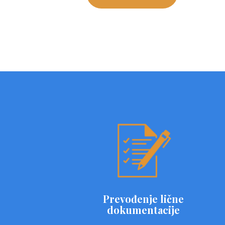
Prevođenje lične
dokumentacije