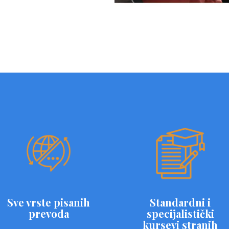
Sve vrste pisanih
Standardni i
prevoda
specijalistički
kursevi stranih