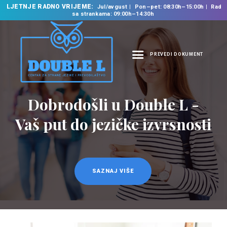
LJETNJE RADNO VRIJEME:
Jul/avgust
Pon–pet: 08:30h–15:00h
Rad
sa strankama: 09:00h–14:30h
PREVEDI DOKUMENT
NASLOVNA
O NAMA
Dobrodošli u Double L -
Prevodilačke usluge
NAŠE USLUGE
na 35 jezika
Vaš put do jezičke izvrsnosti
ŠKOLA STRANIH
JEZIKA
PREVODILAČKI BIRO
KURSEVI
SAZNAJ VIŠE
SAZNAJ VIŠE
NOVOSTI
KONTAKT