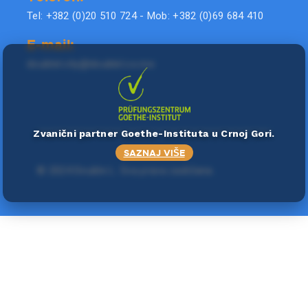
Tel: +382 (0)20 510 724 - Mob: +382 (0)69 684 410
E-mail:
doublel.city@doublel.co.me
Zvanični partner Goethe-Instituta u Crnoj Gori.
SAZNAJ VIŠE
©
2024 Double L
. Sva prava zadržana.