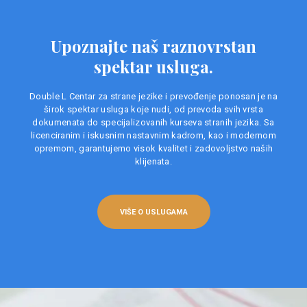
Upoznajte naš raznovrstan
spektar usluga.
Double L Centar za strane jezike i prevođenje ponosan je na
širok spektar usluga koje nudi, od prevoda svih vrsta
dokumenata do specijalizovanih kurseva stranih jezika. Sa
licenciranim i iskusnim nastavnim kadrom, kao i modernom
opremom, garantujemo visok kvalitet i zadovoljstvo naših
klijenata.
VIŠE O USLUGAMA