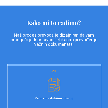
Kako mi to radimo?
Naš proces prevoda je dizajniran da vam
omogući jednostavno i efikasno prevođenje
važnih dokumenata.
01
01
Priprema dokumentacije
Prvi korak u našem procesu prevoda je priprema
dokumentacije. Korisnici jednostavno učitavaju svoje
dokumente na platformu Double L i odaberu vrstu
Priprema dokumentacije
dokumenta, kao i specifične zahtjeve za prevod.