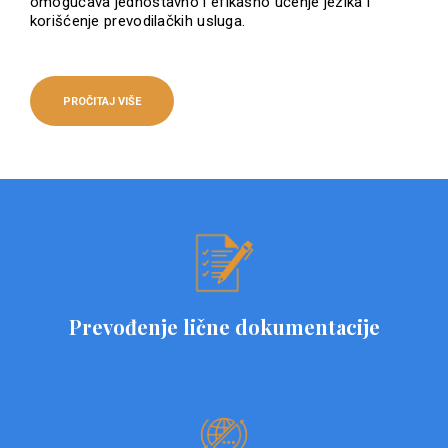
omogućava jednostavno i efikasno učenje jezika i
korišćenje prevodilačkih usluga.
PROČITAJ VIŠE
Prevođenje lične dokumentacije