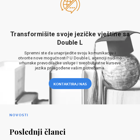
Transformišite svoje jezičke vještine sa
Double L
Spremni ste da unaprijedite svoju komunikaciju i
otvorite nove mogućnosti? U Double L agenciji nudimo
vrhunske prevodilačke usluge i sveobuhvatne kurseve
jezika prilagođene vašim potrebama.
KONTAKTIRAJ NAS
NOVOSTI
Poslednji članci