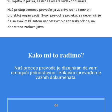
25 svjetskih jezika, sa ili bez ovjere sudskog tumača.
Naš pristup procesu prevođenja zasniva se na timskoj i
projektoj organizaciji. Svaki prevod je projekat za sebe i cilj je
da sa svakim klijentom uspostavimo partnerski odnos, na
obostrano zadovoljstvo.
Kako mi to radimo?
Naš proces prevoda je dizajniran da vam
omogući jednostavno i efikasno prevođenje
važnih dokumenata.
01
01
Priprema dokumentacije