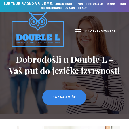
LJETNJE RADNO VRIJEME:
Jul/avgust
Pon–pet: 08:30h–15:00h
Rad
sa strankama: 09:00h–14:30h
PREVEDI DOKUMENT
NASLOVNA
O NAMA
Prevodilačke usluge
NAŠE USLUGE
na 35 jezika
ŠKOLA STRANIH
JEZIKA
PREVODILAČKI BIRO
KURSEVI
SAZNAJ VIŠE
NOVOSTI
KONTAKT