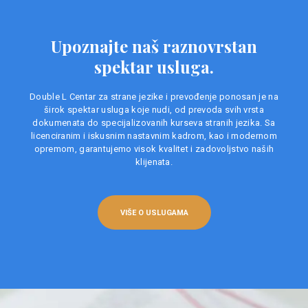
Upoznajte naš raznovrstan
spektar usluga.
Double L Centar za strane jezike i prevođenje ponosan je na
širok spektar usluga koje nudi, od prevoda svih vrsta
dokumenata do specijalizovanih kurseva stranih jezika. Sa
licenciranim i iskusnim nastavnim kadrom, kao i modernom
opremom, garantujemo visok kvalitet i zadovoljstvo naših
klijenata.
VIŠE O USLUGAMA