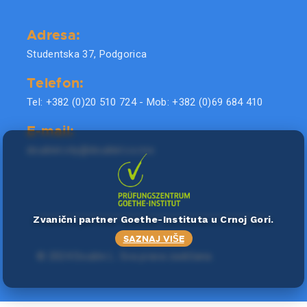
Adresa:
Studentska 37, Podgorica
Telefon:
Tel: +382 (0)20 510 724 - Mob: +382 (0)69 684 410
E-mail:
doublel.city@doublel.co.me
Zvanični partner Goethe-Instituta u Crnoj Gori.
SAZNAJ VIŠE
©
2024 Double L
. Sva prava zadržana.