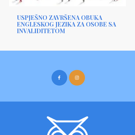
USPJEŠNO ZAVRŠENA OBUKA
ENGLESKOG JEZIKA ZA OSOBE SA
INVALIDITETOM