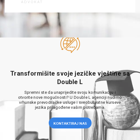
ADVOKAT
Transformišite svoje jezičke vještine sa
Double L
Spremni ste da unaprijedite svoju komunikaciju i
otvorite nove mogućnosti? U Double L agenciji nudimo
vrhunske prevodilačke usluge i sveobuhvatne kurseve
jezika prilagođene vašim potrebama.
KONTAKTIRAJ NAS