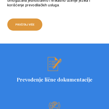
omogućava jednostavno i efikasno učenje jezika i
korišćenje prevodilačkih usluga.
PROČITAJ VIŠE
Prevođenje lične dokumentacije