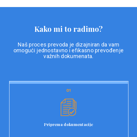
Kako mi to radimo?
Naš proces prevoda je dizajniran da vam
omogući jednostavno i efikasno prevođenje
važnih dokumenata.
01
01
Priprema dokumentacije
Prvi korak u našem procesu prevoda je priprema
dokumentacije. Korisnici jednostavno učitavaju svoje
dokumente na platformu Double L i odaberu vrstu
Priprema dokumentacije
dokumenta, kao i specifične zahtjeve za prevod.