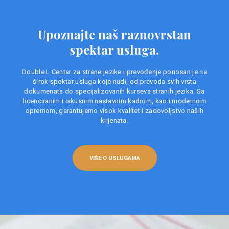
Upoznajte naš raznovrstan
spektar usluga.
Double L Centar za strane jezike i prevođenje ponosan je na
širok spektar usluga koje nudi, od prevoda svih vrsta
dokumenata do specijalizovanih kurseva stranih jezika. Sa
licenciranim i iskusnim nastavnim kadrom, kao i modernom
opremom, garantujemo visok kvalitet i zadovoljstvo naših
klijenata.
VIŠE O USLUGAMA