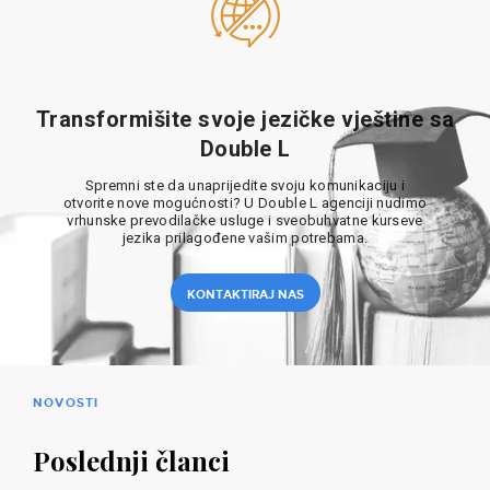
Transformišite svoje jezičke vještine sa
Double L
Spremni ste da unaprijedite svoju komunikaciju i
otvorite nove mogućnosti? U Double L agenciji nudimo
vrhunske prevodilačke usluge i sveobuhvatne kurseve
jezika prilagođene vašim potrebama.
KONTAKTIRAJ NAS
NOVOSTI
Poslednji članci