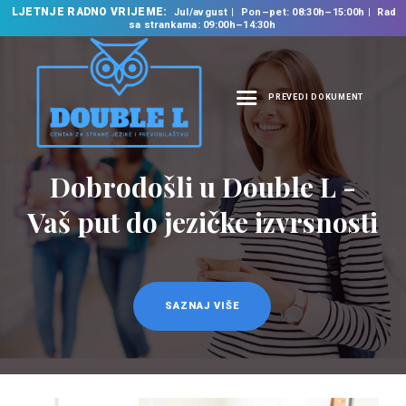
LJETNJE RADNO VRIJEME:
Jul/avgust
Pon–pet: 08:30h–15:00h
Rad
sa strankama: 09:00h–14:30h
PREVEDI DOKUMENT
NASLOVNA
O NAMA
Dobrodošli u Double L -
NAŠE USLUGE
Vaš put do jezičke izvrsnosti
ŠKOLA STRANIH
JEZIKA
PREVODILAČKI BIRO
KURSEVI
SAZNAJ VIŠE
NOVOSTI
KONTAKT