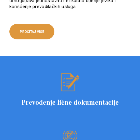
omogućava jednostavno i efikasno učenje jezika i
korišćenje prevodilačkih usluga.
PROČITAJ VIŠE
Prevođenje lične dokumentacije