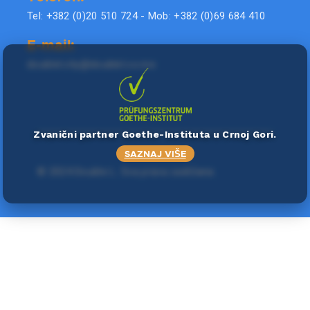
Tel: +382 (0)20 510 724 - Mob: +382 (0)69 684 410
E-mail:
doublel.city@doublel.co.me
Zvanični partner Goethe-Instituta u Crnoj Gori.
SAZNAJ VIŠE
©
2024 Double L
. Sva prava zadržana.