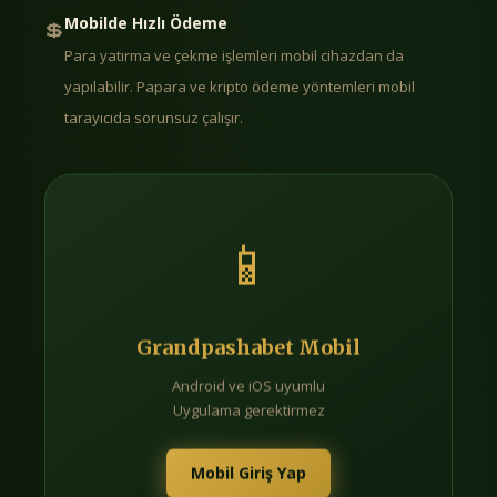
Mobilde Hızlı Ödeme
💲
Para yatırma ve çekme işlemleri mobil cihazdan da
yapılabilir. Papara ve kripto ödeme yöntemleri mobil
tarayıcıda sorunsuz çalışır.
📱
Grandpashabet Mobil
Android ve iOS uyumlu
Uygulama gerektirmez
Mobil Giriş Yap