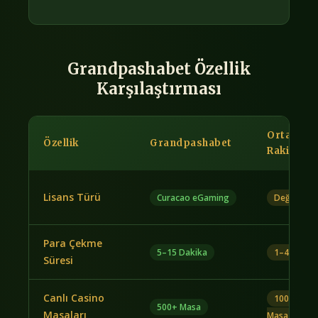
Grandpashabet Özellik
Karşılaştırması
Ortalama
Özellik
Grandpashabet
Rakip
Lisans Türü
Curacao eGaming
Değişken
Para Çekme
5–15 Dakika
1–48 Saat
Süresi
Canlı Casino
100–300
500+ Masa
Masaları
Masa