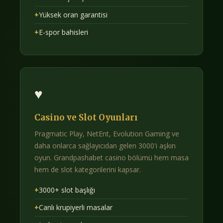
+
Yüksek oran garantisi
+
E-spor bahisleri
♥
Casino ve Slot Oyunları
Pragmatic Play, NetEnt, Evolution Gaming ve
daha onlarca sağlayıcıdan gelen 3000'i aşkın
oyun. Grandpashabet casino bölümü hem masa
hem de slot kategorilerini kapsar.
+
3000+ slot başlığı
+
Canlı krupiyerli masalar