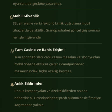
oyunlarında gecikme yaşanmaz.
Mobil Güvenlik
🔒
SSL şifreleme ve iki faktörlü kimlik doğrulama mobil
cihazlarda da aktiftir. Grandpashabet güncel giriş sonrası
her işlem güvende.
Tam Casino ve Bahis Erişimi
🎻
Tüm spor bahisleri, canlı casino masaları ve slot oyunları
mobil cihazda eksiksiz çalışır. Grandpashabet
masaüstündeki hiçbir özelliği kesmez.
Anlık Bildirimler
🔔
Bonus kampanyaları ve özel tekliflerden anında
haberdar ol. Grandpashabet push bildirimleri ile fırsatları
kaçırmadan yakala.