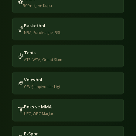
⚽
500+ Lig ve Kupa
Basketbol
🏀
NBA, Euroleague, BSL
Tenis
🎻
ATP, WTA, Grand Slam
Voleybol
🏈
CEV Şampiyonlar Ligi
Boks ve MMA
🏋
UFC, WBC Maçları
E-Spor