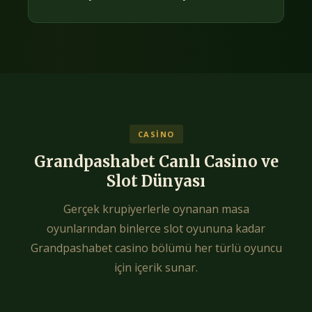
CASINO
Grandpashabet Canlı Casino ve
Slot Dünyası
Gerçek krupiyerlerle oynanan masa
oyunlarından binlerce slot oyununa kadar
Grandpashabet casino bölümü her türlü oyuncu
için içerik sunar.