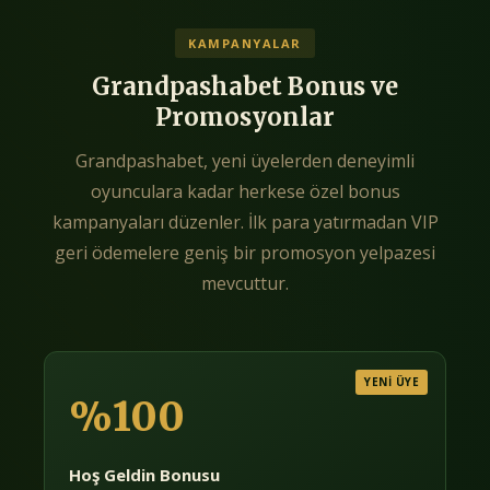
KAMPANYALAR
Grandpashabet Bonus ve
Promosyonlar
Grandpashabet, yeni üyelerden deneyimli
oyunculara kadar herkese özel bonus
kampanyaları düzenler. İlk para yatırmadan VIP
geri ödemelere geniş bir promosyon yelpazesi
mevcuttur.
YENİ ÜYE
%100
Hoş Geldin Bonusu