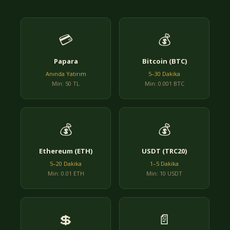
💳
💰
Papara
Bitcoin (BTC)
Anında Yatırım
5–30 Dakika
Min: 50 TL
Min: 0.001 BTC
💰
💰
Ethereum (ETH)
USDT (TRC20)
5–20 Dakika
1–5 Dakika
Min: 0.01 ETH
Min: 10 USDT
💲
📄