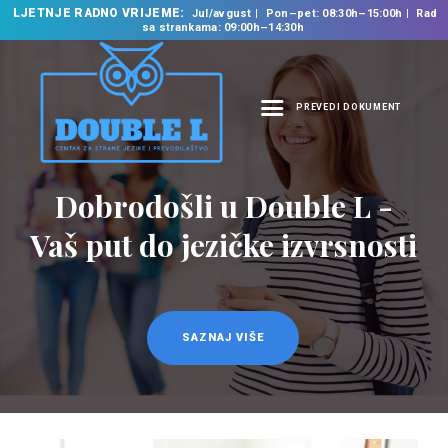
LJETNJE RADNO VRIJEME:
Jul/avgust
Pon–pet: 08:30h–15:00h
Rad
sa strankama: 09:00h–14:30h
PREVEDI DOKUMENT
NASLOVNA
O NAMA
Dobrodošli u Double L -
NAŠE USLUGE
Vaš put do jezičke izvrsnosti
ŠKOLA STRANIH
JEZIKA
PREVODILAČKI BIRO
KURSEVI
SAZNAJ VIŠE
NOVOSTI
KONTAKT