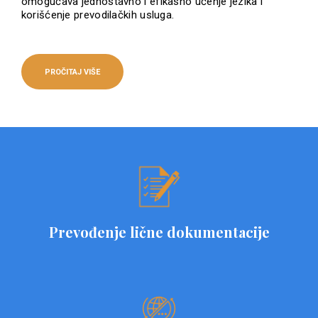
omogućava jednostavno i efikasno učenje jezika i
korišćenje prevodilačkih usluga.
PROČITAJ VIŠE
Prevođenje lične dokumentacije