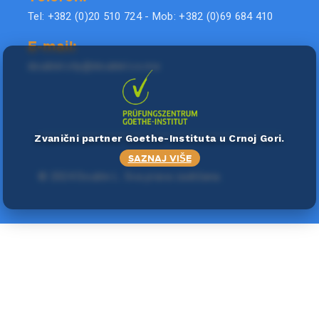
Tel: +382 (0)20 510 724 - Mob: +382 (0)69 684 410
E-mail:
doublel.city@doublel.co.me
Zvanični partner Goethe-Instituta u Crnoj Gori.
SAZNAJ VIŠE
©
2024 Double L
. Sva prava zadržana.