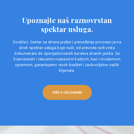
Upoznajte naš raznovrstan
spektar usluga.
Double L Centar za strane jezike i prevođenje ponosan je na
širok spektar usluga koje nudi, od prevoda svih vrsta
dokumenata do specijalizovanih kurseva stranih jezika. Sa
licenciranim i iskusnim nastavnim kadrom, kao i modernom
opremom, garantujemo visok kvalitet i zadovoljstvo naših
klijenata.
VIŠE O USLUGAMA