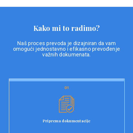
Kako mi to radimo?
Naš proces prevoda je dizajniran da vam
omogući jednostavno i efikasno prevođenje
važnih dokumenata.
01
01
Priprema dokumentacije
Prvi korak u našem procesu prevoda je priprema
dokumentacije. Korisnici jednostavno učitavaju svoje
dokumente na platformu Double L i odaberu vrstu
Priprema dokumentacije
dokumenta, kao i specifične zahtjeve za prevod.