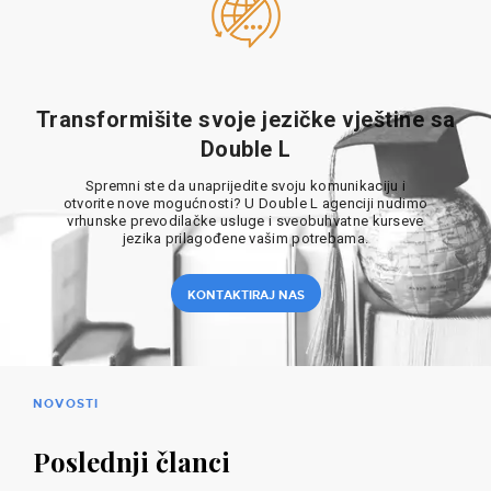
Transformišite svoje jezičke vještine sa
Double L
Spremni ste da unaprijedite svoju komunikaciju i
otvorite nove mogućnosti? U Double L agenciji nudimo
vrhunske prevodilačke usluge i sveobuhvatne kurseve
jezika prilagođene vašim potrebama.
KONTAKTIRAJ NAS
NOVOSTI
Poslednji članci