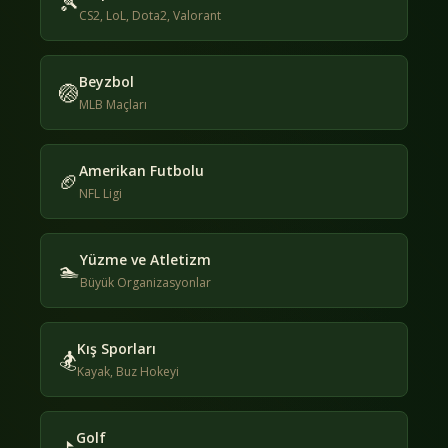
🎾
CS2, LoL, Dota2, Valorant
Beyzbol
🏐
MLB Maçları
Amerikan Futbolu
🏈
NFL Ligi
Yüzme ve Atletizm
🏊
Büyük Organizasyonlar
Kış Sporları
🏂
Kayak, Buz Hokeyi
Golf