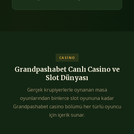
CASINO
Grandpashabet Canlı Casino ve
Slot Dünyası
Gerçek krupiyerlerle oynanan masa
oyunlarından binlerce slot oyununa kadar
Grandpashabet casino bölümü her türlü oyuncu
için içerik sunar.