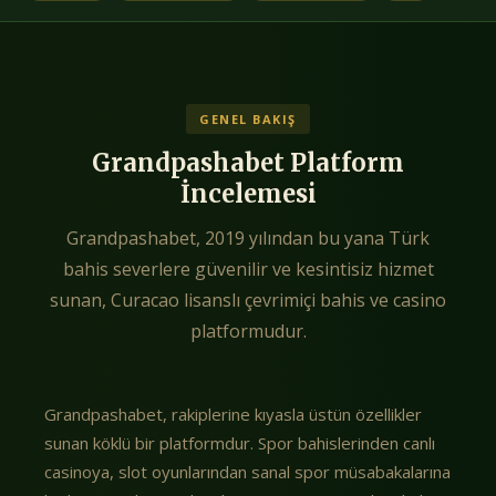
GENEL BAKIŞ
Grandpashabet Platform
İncelemesi
Grandpashabet, 2019 yılından bu yana Türk
bahis severlere güvenilir ve kesintisiz hizmet
sunan, Curacao lisanslı çevrimiçi bahis ve casino
platformudur.
Grandpashabet, rakiplerine kıyasla üstün özellikler
sunan köklü bir platformdur. Spor bahislerinden canlı
casinoya, slot oyunlarından sanal spor müsabakalarına