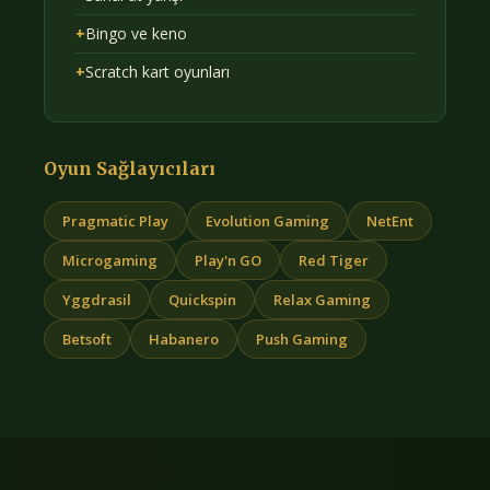
+
Bingo ve keno
+
Scratch kart oyunları
Oyun Sağlayıcıları
Pragmatic Play
Evolution Gaming
NetEnt
Microgaming
Play'n GO
Red Tiger
Yggdrasil
Quickspin
Relax Gaming
Betsoft
Habanero
Push Gaming