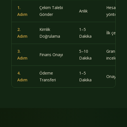
1.
Çekim Talebi
Hesabından
Anlık
Adım
Gönder
yöntem se
2.
Kimlik
1–5
İlk çekim ö
Adım
Doğrulama
Dakika
3.
5–10
Grandpashab
Finans Onayı
Adım
Dakika
inceler
4.
Ödeme
1–5
Onaylanan t
Adım
Transferi
Dakika