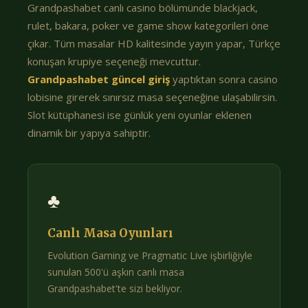
Grandpashabet canlı casino bölümünde blackjack,
rulet, bakara, poker ve game show kategorileri öne
çıkar. Tüm masalar HD kalitesinde yayın yapar, Türkçe
konuşan krupiye seçeneği mevcuttur.
Grandpashabet güncel giriş
yaptıktan sonra casino
lobisine girerek sınırsız masa seçeneğine ulaşabilirsin.
Slot kütüphanesi ise günlük yeni oyunlar eklenen
dinamik bir yapıya sahiptir.
♣
Canlı Masa Oyunları
Evolution Gaming ve Pragmatic Live işbirliğiyle
sunulan 500'ü aşkın canlı masa
Grandpashabet'te sizi bekliyor.