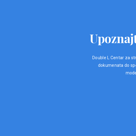
Upoznajt
Double L Centar za str
dokumenata do spec
moder