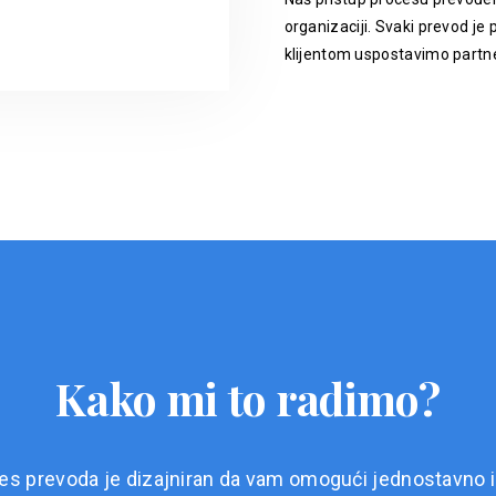
organizaciji. Svaki prevod je p
klijentom uspostavimo partne
Kako mi to radimo?
es prevoda je dizajniran da vam omogući jednostavno i