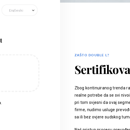
t
ZAŠTO DOUBLE L?
Sertifikov
Zbog kontinuiranog trenda ra
realne potrebe da se svi nivoi
pri tom svjesni da ovaj segm
.
firme, nudimo usluge prevođen
sa ili bez ovjere sudskog tum
Naš pristup procesu prevođenj