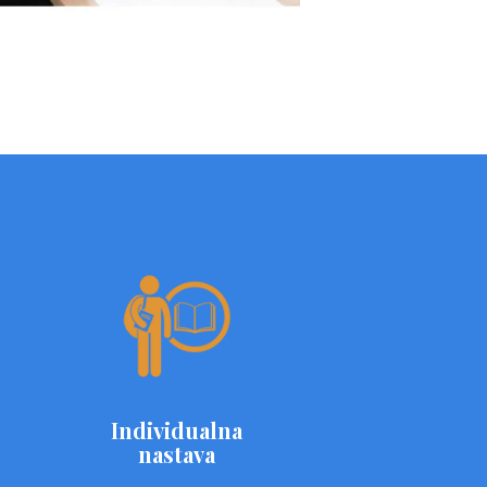
Individualna
nastava