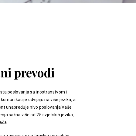
ani prevodi
sta poslovanja sa inostranstvom i
 komunikacije odvijaju na više jezika, a
ent unapređuje nivo poslovanja Vaše
ja sa/na više od 25 svjetskih jezika,
ača.
a zasniva se na timskoj i projektoj