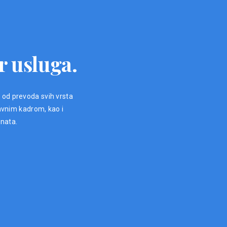
r usluga.
, od prevoda svih vrsta
avnim kadrom, kao i
enata.