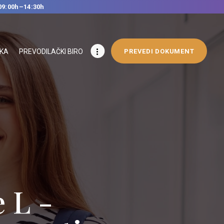
09:00h–14:30h
IKA
PREVODILAČKI BIRO
PREVEDI DOKUMENT
 L -