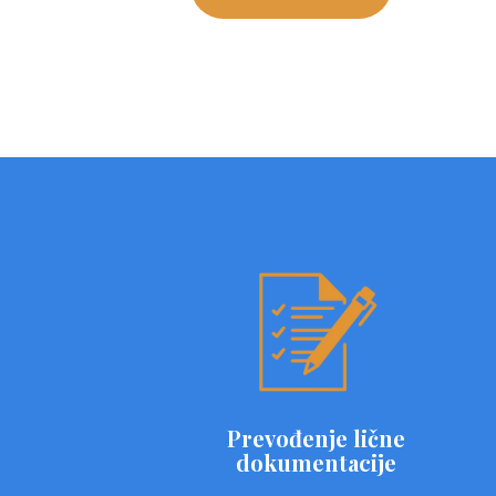
Prevođenje lične
dokumentacije