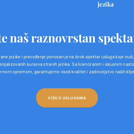
jezika
e naš raznovrstan spekta
ane jezike i prevođenje ponosan je na širok spektar usluga koje nudi
ijalizovanih kurseva stranih jezika. Sa licenciranim i iskusnim nast
nom opremom, garantujemo visok kvalitet i zadovoljstvo naših klij
VIŠE O USLUGAMA