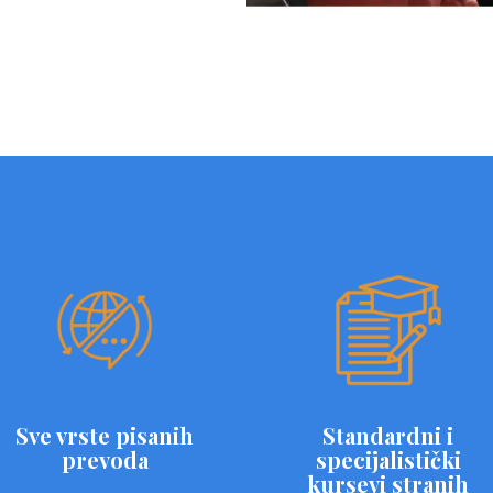
Sve vrste pisanih
Standardni i
prevoda
specijalistički
kursevi stranih