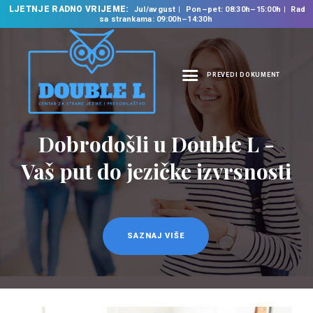
LJETNJE RADNO VRIJEME:
Jul/avgust
Pon–pet: 08:30h–15:00h
Rad
sa strankama: 09:00h–14:30h
PREVEDI DOKUMENT
NASLOVNA
O NAMA
Dobrodošli u Double L -
NAŠE USLUGE
Vaš put do jezičke izvrsnosti
ŠKOLA STRANIH
JEZIKA
PREVODILAČKI BIRO
KURSEVI
SAZNAJ VIŠE
NOVOSTI
KONTAKT