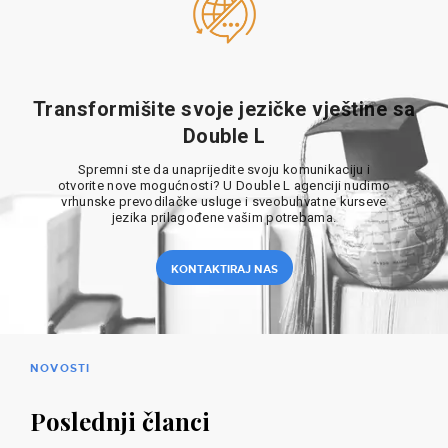
Transformišite svoje jezičke vještine sa
Double L
Spremni ste da unaprijedite svoju komunikaciju i
otvorite nove mogućnosti? U Double L agenciji nudimo
vrhunske prevodilačke usluge i sveobuhvatne kurseve
jezika prilagođene vašim potrebama.
KONTAKTIRAJ NAS
NOVOSTI
Poslednji članci