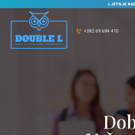
LJETNJE RA
+382 69 684 410
P