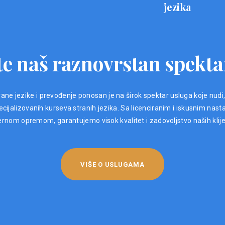
jezika
e naš raznovrstan spekta
ane jezike i prevođenje ponosan je na širok spektar usluga koje nudi
ijalizovanih kurseva stranih jezika. Sa licenciranim i iskusnim nast
nom opremom, garantujemo visok kvalitet i zadovoljstvo naših klij
VIŠE O USLUGAMA