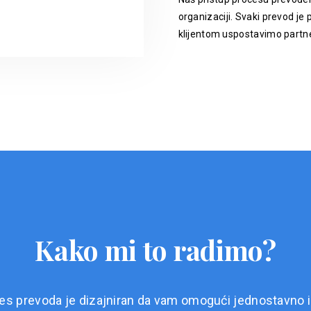
organizaciji. Svaki prevod je p
klijentom uspostavimo partne
Kako mi to radimo?
es prevoda je dizajniran da vam omogući jednostavno i