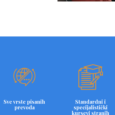
Sve vrste pisanih
Standardni i
prevoda
specijalistički
kursevi stranih