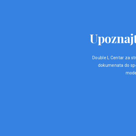
Upoznajt
Double L Centar za str
dokumenata do spec
moder