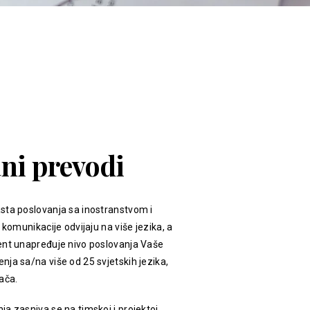
ani prevodi
sta poslovanja sa inostranstvom i
 komunikacije odvijaju na više jezika, a
ent unapređuje nivo poslovanja Vaše
ja sa/na više od 25 svjetskih jezika,
ača.
a zasniva se na timskoj i projektoj