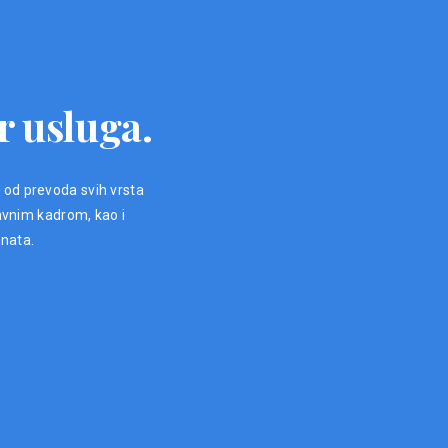
r usluga.
, od prevoda svih vrsta
avnim kadrom, kao i
enata.