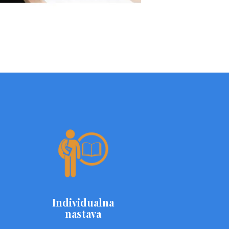
Individualna
nastava