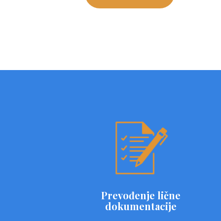
Prevođenje lične
dokumentacije