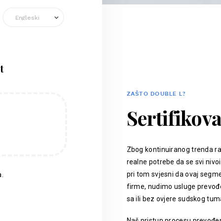
t
ZAŠTO DOUBLE L?
Sertifikov
Zbog kontinuiranog trenda ra
realne potrebe da se svi nivoi
pri tom svjesni da ovaj segm
.
firme, nudimo usluge prevođen
sa ili bez ovjere sudskog tum
Naš pristup procesu prevođenj