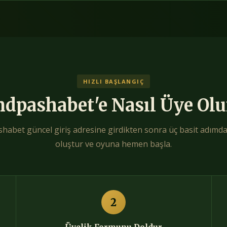
HIZLI BAŞLANGIÇ
dpashabet'e Nasıl Üye Ol
habet güncel giriş adresine girdikten sonra üç basit adımda
oluştur ve oyuna hemen başla.
2