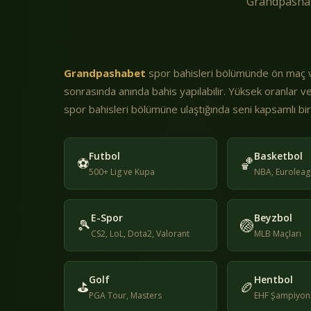
Grandpashab
Grandpashabet
spor bahisleri bölümünde ön maç v
sonrasında anında bahis yapılabilir. Yüksek oranlar ve
spor bahisleri bölümüne ulaştığında seni kapsamlı bir 
Futbol
Basketbol
⚽
🏀
500+ Lig ve Kupa
NBA, Euroleag
E-Spor
Beyzbol
🎾
🏐
CS2, LoL, Dota2, Valorant
MLB Maçları
Golf
Hentbol
⛳
🏉
PGA Tour, Masters
EHF Şampiyonl