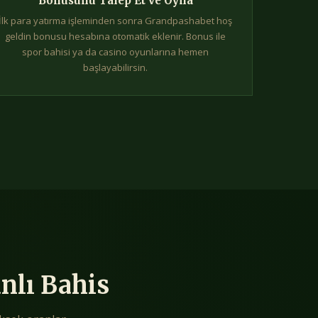
Bonusunu Talep Et ve Oyna
İlk para yatırma işleminden sonra Grandpashabet hoş
geldin bonusu hesabına otomatik eklenir. Bonus ile
spor bahisi ya da casino oyunlarına hemen
başlayabilirsin.
nlı Bahis