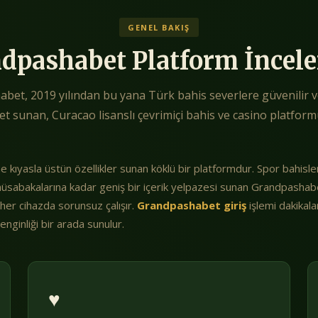
GENEL BAKIŞ
dpashabet Platform İncel
bet, 2019 yılından bu yana Türk bahis severlere güvenilir ve
et sunan, Curacao lisanslı çevrimiçi bahis ve casino platform
 kıyasla üstün özellikler sunan köklü bir platformdur. Spor bahisler
üsabakalarına kadar geniş bir içerik yelpazesi sunan Grandpashabet
her cihazda sorunsuz çalışır.
Grandpashabet giriş
işlemi dakikala
nginliği bir arada sunulur.
♥