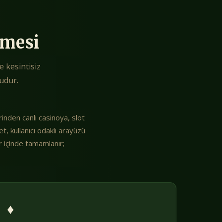
emesi
 kesintisiz
udur.
inden canlı casinoya, slot
, kullanıcı odaklı arayüzü
r içinde tamamlanır;
♦