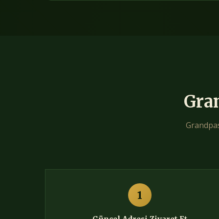
Gran
Grandpas
1