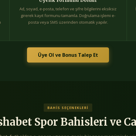
Üyelik Formunu Doldur
Ad, soyad, e-posta, telefon ve şifre bilgilerini eksiksiz
girerek kayıt formunu tamamla. Doğrulama işlemi e-
n
posta veya SMS üzerinden otomatik yapılır.
Üye Ol ve Bonus Talep Et
BAHIS SEÇENEKLERI
habet Spor Bahisleri ve Ca