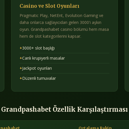
Casino ve Slot Oyunları
Pragmatic Play, NetEnt, Evolution Gaming ve
daha onlarca sağlayıcıdan gelen 3000'i aşkın
oyun. Grandpashabet casino bölümü hem masa
hem de slot kategorilerini kapsar.
+
3000+ slot başlığı
+
Canlı krupiyerli masalar
+
Jackpot oyunları
+
Düzenli turnuvalar
Grandpashabet Özellik Karşılaştırması
pashabet
Ortalama Rakip