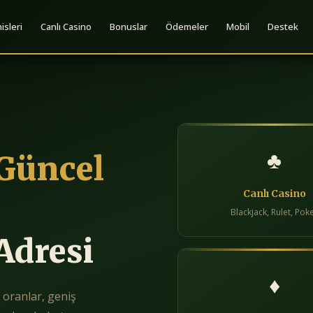
isleri
Canlı Casino
Bonuslar
Ödemeler
Mobil
Destek
♣
Güncel
Canlı Casino
Blackjack, Rulet, Pok
Adresi
♦
 oranlar, geniş