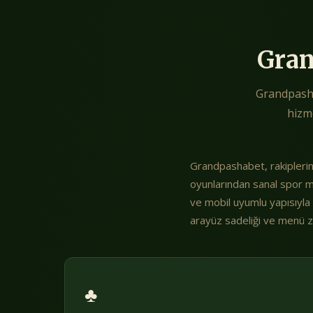
Gran
Grandpasha
hizm
Grandpashabet, rakiplerine
oyunlarından sanal spor m
ve mobil uyumlu yapısıyla 
arayüz sadeliği ve menü ze
♣