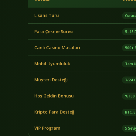
Lisans Türü
Curac
Para Çekme Süresi
5–15 
Canlı Casino Masaları
500+ 
Mobil Uyumluluk
Tam U
Müşteri Desteği
7/24 C
Hoş Geldin Bonusu
%100 
Kripto Para Desteği
BTC, 
VIP Program
5 Sevi