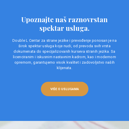
Upoznajte naš raznovrstan
spektar usluga.
Double L Centar za strane jezike i prevođenje ponosan je na
širok spektar usluga koje nudi, od prevoda svih vrsta
dokumenata do specijalizovanih kurseva stranih jezika. Sa
licenciranim i iskusnim nastavnim kadrom, kao i modernom
opremom, garantujemo visok kvalitet i zadovoljstvo naših
klijenata.
VIŠE O USLUGAMA