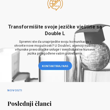
Transformišite svoje jezičke vještine sa
Double L
Spremni ste da unaprijedite svoju komunikaciju i
otvorite nove mogućnosti? U Double L agenciji nudimo
vrhunske prevodilačke usluge i sveobuhvatne kurseve
jezika prilagođene vašim potrebama.
KONTAKTIRAJ NAS
NOVOSTI
Poslednji članci