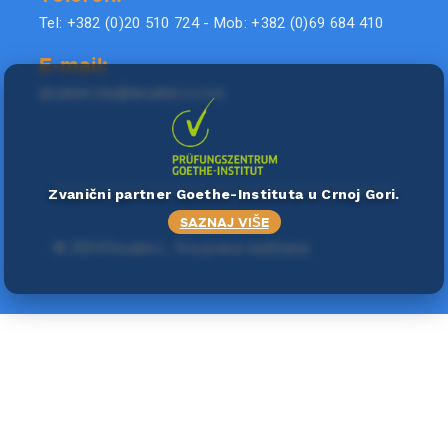
Tel: +382 (0)20 510 724 - Mob: +382 (0)69 684 410
E-mail:
doublel.city@doublel.co.me
Zvanični partner Goethe-Instituta u Crnoj Gori.
SAZNAJ VIŠE
©
2024 Double L
. Sva prava zadržana.