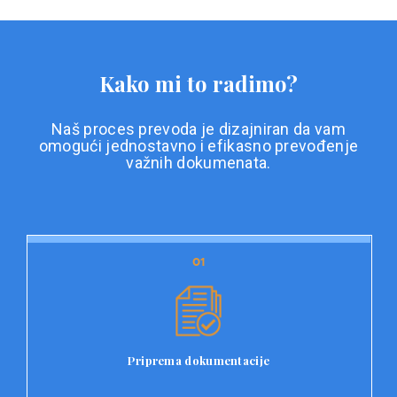
Kako mi to radimo?
Naš proces prevoda je dizajniran da vam
omogući jednostavno i efikasno prevođenje
važnih dokumenata.
01
01
Priprema dokumentacije
Prvi korak u našem procesu prevoda je priprema
dokumentacije. Korisnici jednostavno učitavaju svoje
dokumente na platformu Double L i odaberu vrstu
Priprema dokumentacije
dokumenta, kao i specifične zahtjeve za prevod.