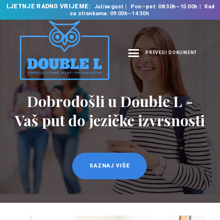
LJETNJE RADNO VRIJEME:
Jul/avgust
Pon–pet: 08:30h–15:00h
Rad
sa strankama: 09:00h–14:30h
PREVEDI DOKUMENT
NASLOVNA
O NAMA
Prevodilačke usluge
NAŠE USLUGE
na 35 jezika
ŠKOLA STRANIH
JEZIKA
PREVODILAČKI BIRO
KURSEVI
SAZNAJ VIŠE
NOVOSTI
KONTAKT