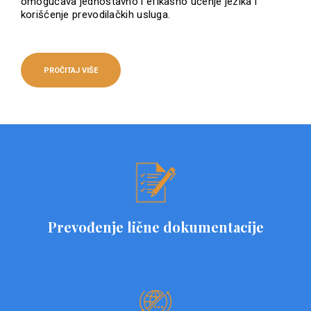
omogućava jednostavno i efikasno učenje jezika i
korišćenje prevodilačkih usluga.
PROČITAJ VIŠE
Prevođenje lične dokumentacije