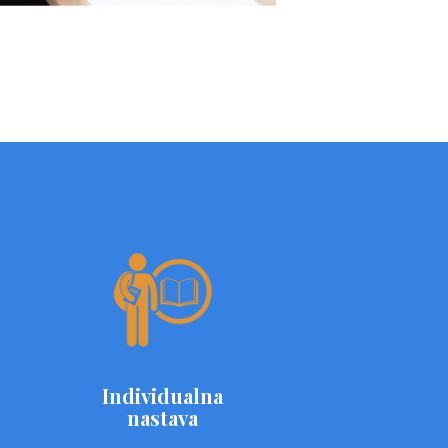
Individualna
nastava