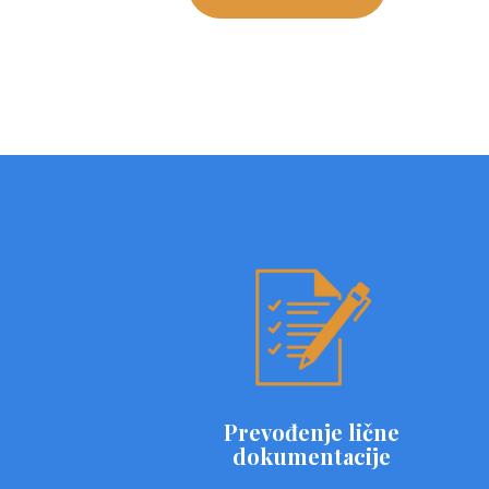
Prevođenje lične
dokumentacije