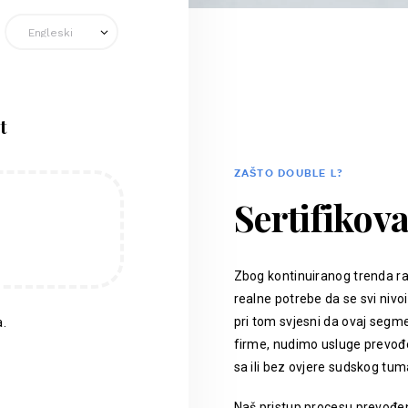
t
ZAŠTO DOUBLE L?
Sertifikov
Zbog kontinuiranog trenda ra
realne potrebe da se svi nivoi
pri tom svjesni da ovaj segm
.
firme, nudimo usluge prevođen
sa ili bez ovjere sudskog tum
Naš pristup procesu prevođenj