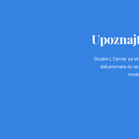
Upoznajt
Double L Centar za str
dokumenata do spec
moder