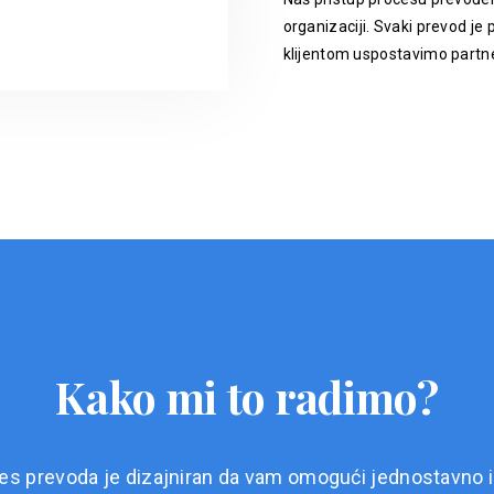
organizaciji. Svaki prevod je p
klijentom uspostavimo partne
Kako mi to radimo?
es prevoda je dizajniran da vam omogući jednostavno i