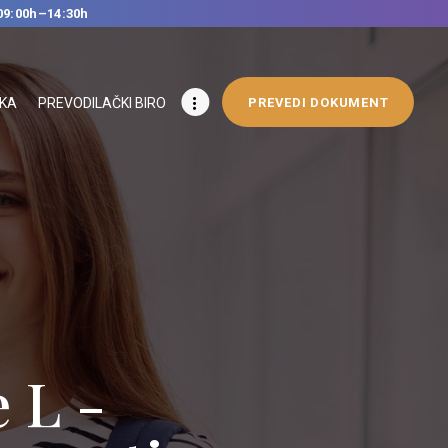
09:00h–14:30h
IKA
PREVODILAČKI BIRO
PREVEDI DOKUMENT
 L -