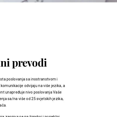
ani prevodi
sta poslovanja sa inostranstvom i
 komunikacije odvijaju na više jezika, a
ent unapređuje nivo poslovanja Vaše
ja sa/na više od 25 svjetskih jezika,
ača.
a zasniva se na timskoj i projektoj