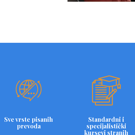
Sve vrste pisanih
Standardni i
prevoda
specijalistički
kursevi stranih