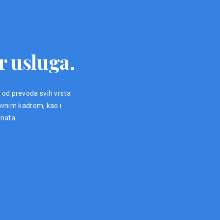
r usluga.
, od prevoda svih vrsta
avnim kadrom, kao i
enata.