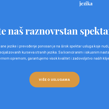
jezika
e naš raznovrstan spekta
ane jezike i prevođenje ponosan je na širok spektar usluga koje nudi
ijalizovanih kurseva stranih jezika. Sa licenciranim i iskusnim nast
nom opremom, garantujemo visok kvalitet i zadovoljstvo naših klij
VIŠE O USLUGAMA