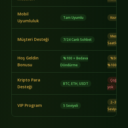
Mobil
Tam Uyumlu
Kısmi
Uyumluluk
Mesai
Müşteri Desteği
7/24 Canlı Sohbet
Saatleri
Hoş Geldin
%100 + Bedava
%50–
Bonusu
Döndürme
%100
Kripto Para
Çoğunda
BTC, ETH, USDT
Desteği
yok
2–3
VIP Program
5 Seviyeli
Seviyeli