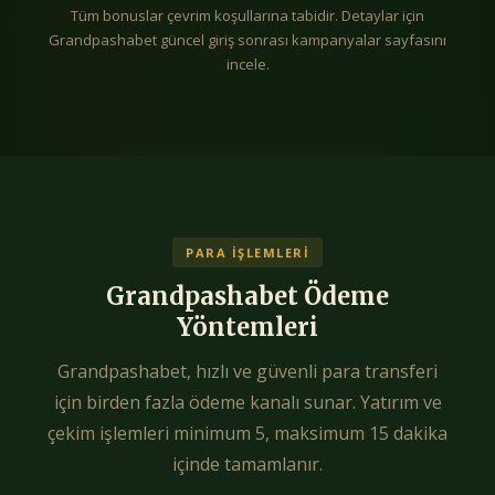
Tüm bonuslar çevrim koşullarına tabidir. Detaylar için
Grandpashabet güncel giriş sonrası kampanyalar sayfasını
incele.
PARA İŞLEMLERI
Grandpashabet Ödeme
Yöntemleri
Grandpashabet, hızlı ve güvenli para transferi
için birden fazla ödeme kanalı sunar. Yatırım ve
çekim işlemleri minimum 5, maksimum 15 dakika
içinde tamamlanır.