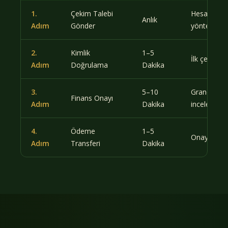
1.
Çekim Talebi
Hesabından
Anlık
Adım
Gönder
yöntem se
2.
Kimlik
1–5
İlk çekim ö
Adım
Doğrulama
Dakika
3.
5–10
Grandpashab
Finans Onayı
Adım
Dakika
inceler
4.
Ödeme
1–5
Onaylanan t
Adım
Transferi
Dakika