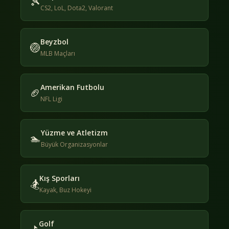
🎾
CS2, LoL, Dota2, Valorant
Beyzbol
🏐
MLB Maçları
Amerikan Futbolu
🏈
NFL Ligi
Yüzme ve Atletizm
🏊
Büyük Organizasyonlar
Kış Sporları
🏂
Kayak, Buz Hokeyi
Golf