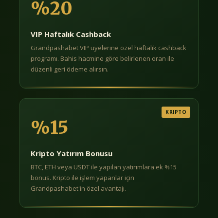
%20
VIP Haftalık Cashback
Grandpashabet VIP üyelerine özel haftalık cashback
programı. Bahis hacmine göre belirlenen oran ile
düzenli geri ödeme alırsın.
KRIPTO
%15
Kripto Yatırım Bonusu
BTC, ETH veya USDT ile yapılan yatırımlara ek %15
bonus. Kripto ile işlem yapanlar için
Grandpashabet'in özel avantajı.