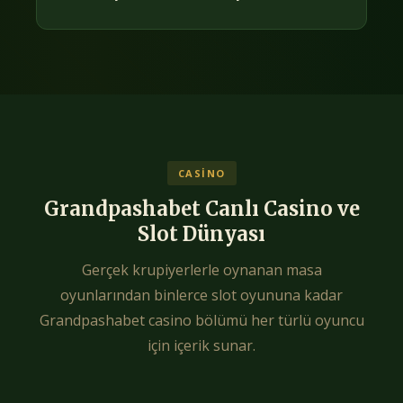
CASINO
Grandpashabet Canlı Casino ve
Slot Dünyası
Gerçek krupiyerlerle oynanan masa
oyunlarından binlerce slot oyununa kadar
Grandpashabet casino bölümü her türlü oyuncu
için içerik sunar.