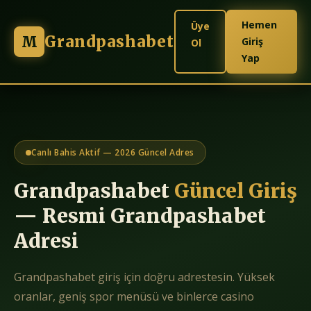
Hemen
Üye
Grandpashabet
M
Giriş
Ol
Yap
Canlı Bahis Aktif — 2026 Güncel Adres
Grandpashabet
Güncel Giriş
— Resmi Grandpashabet
Adresi
Grandpashabet giriş için doğru adrestesin. Yüksek
oranlar, geniş spor menüsü ve binlerce casino