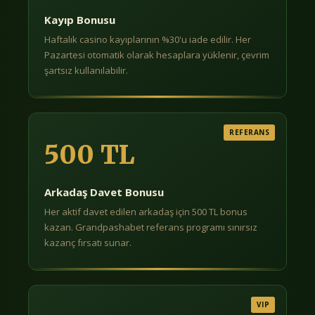
Kayıp Bonusu
Haftalık casino kayıplarının %30'u iade edilir. Her
Pazartesi otomatik olarak hesaplara yüklenir, çevrim
şartsız kullanılabilir.
REFERANS
500 TL
Arkadaş Davet Bonusu
Her aktif davet edilen arkadaş için 500 TL bonus
kazan. Grandpashabet referans programı sınırsız
kazanç fırsatı sunar.
VIP