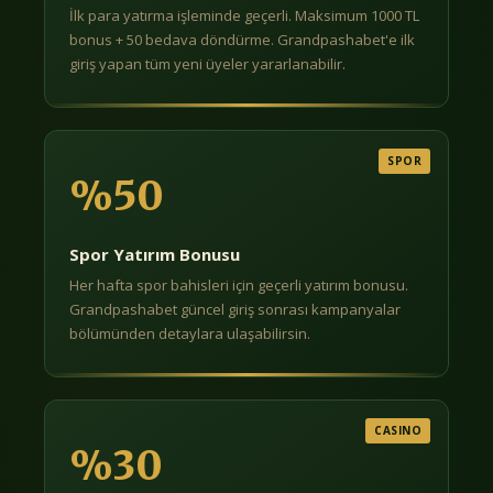
İlk para yatırma işleminde geçerli. Maksimum 1000 TL
bonus + 50 bedava döndürme. Grandpashabet'e ilk
giriş yapan tüm yeni üyeler yararlanabilir.
SPOR
%50
Spor Yatırım Bonusu
Her hafta spor bahisleri için geçerli yatırım bonusu.
Grandpashabet güncel giriş sonrası kampanyalar
bölümünden detaylara ulaşabilirsin.
CASINO
%30