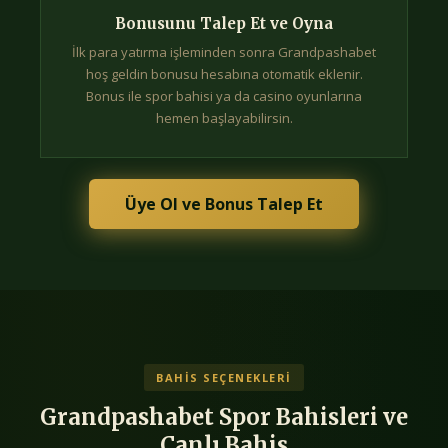
Bonusunu Talep Et ve Oyna
İlk para yatırma işleminden sonra Grandpashabet
hoş geldin bonusu hesabına otomatik eklenir.
Bonus ile spor bahisi ya da casino oyunlarına
hemen başlayabilirsin.
Üye Ol ve Bonus Talep Et
BAHIS SEÇENEKLERI
Grandpashabet Spor Bahisleri ve
Canlı Bahis