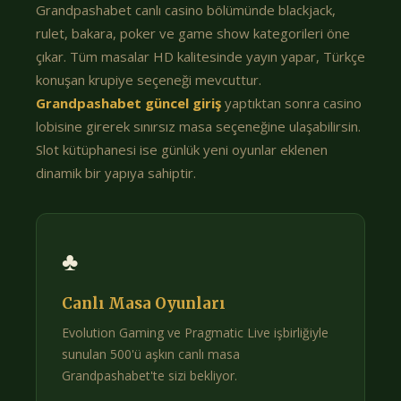
Grandpashabet canlı casino bölümünde blackjack,
rulet, bakara, poker ve game show kategorileri öne
çıkar. Tüm masalar HD kalitesinde yayın yapar, Türkçe
konuşan krupiye seçeneği mevcuttur.
Grandpashabet güncel giriş
yaptıktan sonra casino
lobisine girerek sınırsız masa seçeneğine ulaşabilirsin.
Slot kütüphanesi ise günlük yeni oyunlar eklenen
dinamik bir yapıya sahiptir.
♣
Canlı Masa Oyunları
Evolution Gaming ve Pragmatic Live işbirliğiyle
sunulan 500'ü aşkın canlı masa
Grandpashabet'te sizi bekliyor.