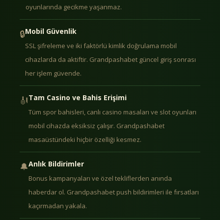
oyunlarında gecikme yaşanmaz.
Mobil Güvenlik
🔒
SSL şifreleme ve iki faktörlü kimlik doğrulama mobil
cihazlarda da aktiftir. Grandpashabet güncel giriş sonrası
her işlem güvende.
Tam Casino ve Bahis Erişimi
🎻
Tüm spor bahisleri, canlı casino masaları ve slot oyunları
mobil cihazda eksiksiz çalışır. Grandpashabet
masaüstündeki hiçbir özelliği kesmez.
Anlık Bildirimler
🔔
Bonus kampanyaları ve özel tekliflerden anında
haberdar ol. Grandpashabet push bildirimleri ile fırsatları
kaçırmadan yakala.