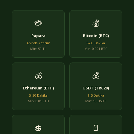
💳
💰
Papara
Bitcoin (BTC)
Anında Yatırım
5–30 Dakika
Min: 50 TL
Min: 0.001 BTC
💰
💰
Ethereum (ETH)
USDT (TRC20)
5–20 Dakika
1–5 Dakika
Min: 0.01 ETH
Min: 10 USDT
💲
📄