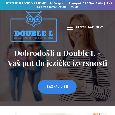
LJETNJE RADNO VRIJEME:
Jul/avgust
Pon–pet: 08:30h–15:00h
Rad
sa strankama: 09:00h–14:30h
PREVEDI DOKUMENT
NASLOVNA
O NAMA
Dobrodošli u Double L -
Prevodilačke usluge
NAŠE USLUGE
na 35 jezika
Vaš put do jezičke izvrsnosti
ŠKOLA STRANIH
JEZIKA
PREVODILAČKI BIRO
KURSEVI
SAZNAJ VIŠE
SAZNAJ VIŠE
NOVOSTI
KONTAKT