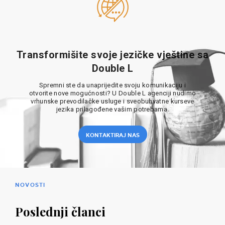
Transformišite svoje jezičke vještine sa
Double L
Spremni ste da unaprijedite svoju komunikaciju i
otvorite nove mogućnosti? U Double L agenciji nudimo
vrhunske prevodilačke usluge i sveobuhvatne kurseve
jezika prilagođene vašim potrebama.
KONTAKTIRAJ NAS
NOVOSTI
Poslednji članci