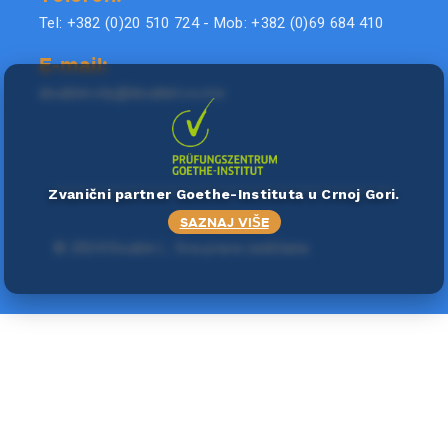
Tel: +382 (0)20 510 724 - Mob: +382 (0)69 684 410
E-mail:
doublel.city@doublel.co.me
Zvanični partner Goethe-Instituta u Crnoj Gori.
SAZNAJ VIŠE
©
2024 Double L
. Sva prava zadržana.