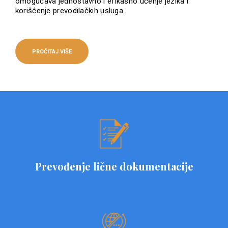
omogućava jednostavno i efikasno učenje jezika i
korišćenje prevodilačkih usluga.
PROČITAJ VIŠE
Prevođenje lične dokumentacije