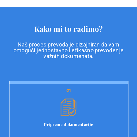
Kako mi to radimo?
Naš proces prevoda je dizajniran da vam
omogući jednostavno i efikasno prevođenje
važnih dokumenata.
01
01
Priprema dokumentacije
Prvi korak u našem procesu prevoda je priprema
dokumentacije. Korisnici jednostavno učitavaju svoje
dokumente na platformu Double L i odaberu vrstu
Priprema dokumentacije
dokumenta, kao i specifične zahtjeve za prevod.