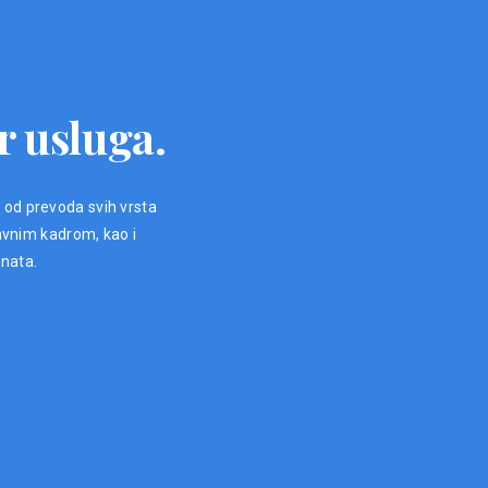
r usluga.
, od prevoda svih vrsta
avnim kadrom, kao i
enata.