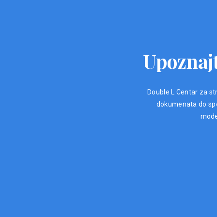
Upoznajt
Double L Centar za str
dokumenata do spec
moder