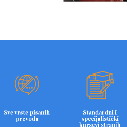
Sve vrste pisanih
Standardni i
prevoda
specijalistički
kursevi stranih