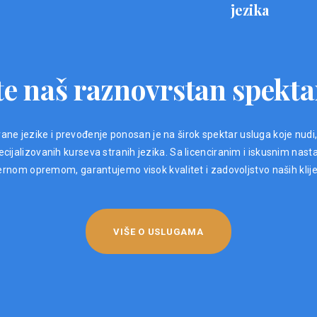
jezika
e naš raznovrstan spekta
ane jezike i prevođenje ponosan je na širok spektar usluga koje nudi
ijalizovanih kurseva stranih jezika. Sa licenciranim i iskusnim nast
nom opremom, garantujemo visok kvalitet i zadovoljstvo naših klij
VIŠE O USLUGAMA