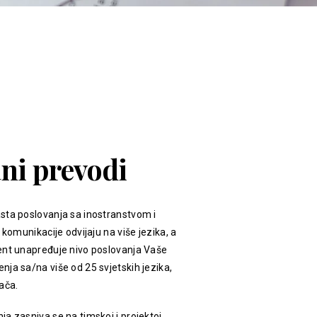
ani prevodi
sta poslovanja sa inostranstvom i
 komunikacije odvijaju na više jezika, a
ent unapređuje nivo poslovanja Vaše
ja sa/na više od 25 svjetskih jezika,
ača.
a zasniva se na timskoj i projektoj