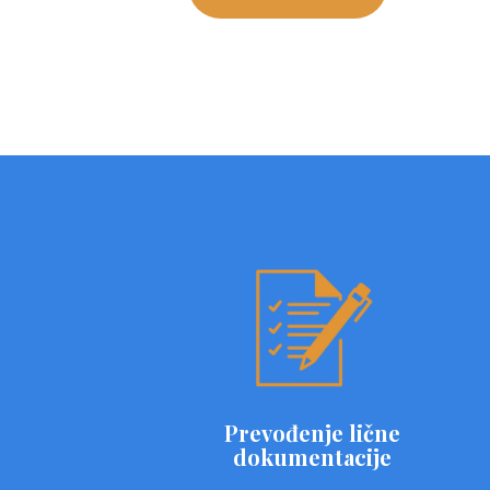
Prevođenje lične
dokumentacije