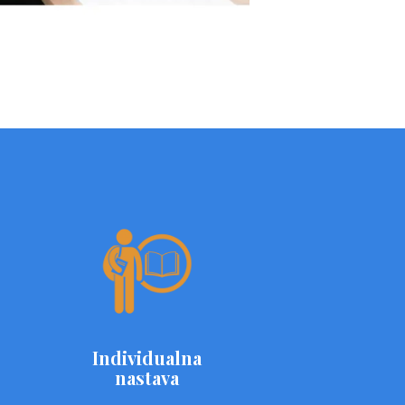
Individualna
nastava