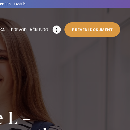
09:00h–14:30h
IKA
PREVODILAČKI BIRO
PREVEDI DOKUMENT
 L -