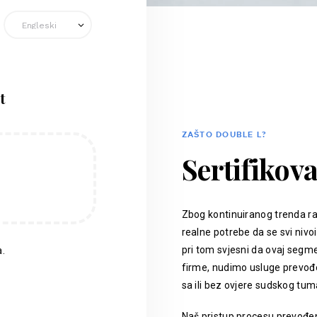
t
ZAŠTO DOUBLE L?
Sertifikov
Zbog kontinuiranog trenda ra
realne potrebe da se svi nivoi
pri tom svjesni da ovaj segm
.
firme, nudimo usluge prevođen
sa ili bez ovjere sudskog tum
Naš pristup procesu prevođenj