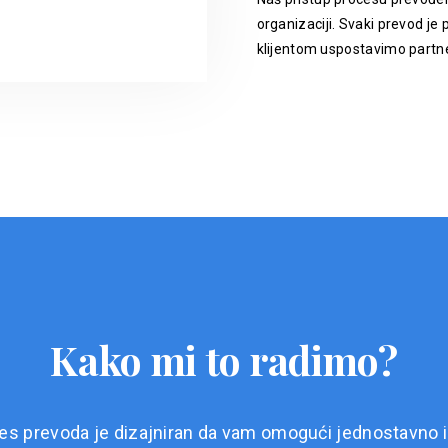
organizaciji. Svaki prevod je p
klijentom uspostavimo partne
Kako mi to radimo?
es prevoda je dizajniran da vam omogući jednostavno i