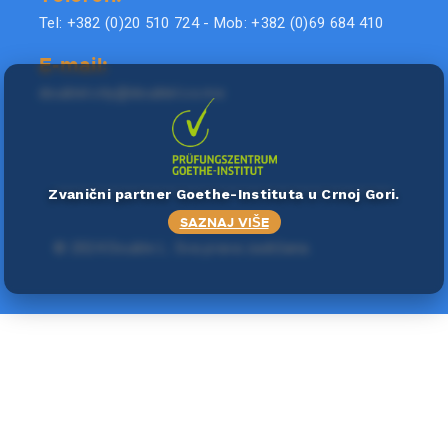
Tel: +382 (0)20 510 724 - Mob: +382 (0)69 684 410
E-mail:
doublel.city@doublel.co.me
Zvanični partner Goethe-Instituta u Crnoj Gori.
SAZNAJ VIŠE
©
2024 Double L
. Sva prava zadržana.