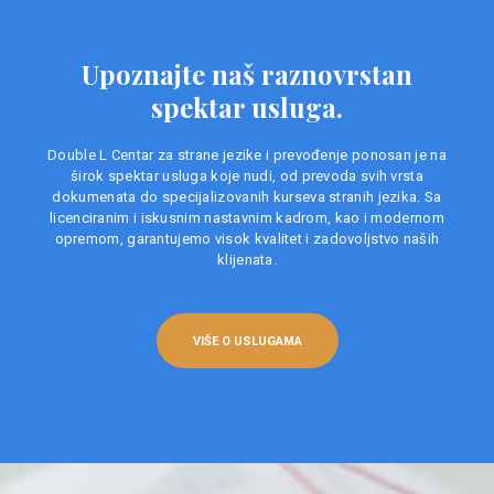
Upoznajte naš raznovrstan
spektar usluga.
Double L Centar za strane jezike i prevođenje ponosan je na
širok spektar usluga koje nudi, od prevoda svih vrsta
dokumenata do specijalizovanih kurseva stranih jezika. Sa
licenciranim i iskusnim nastavnim kadrom, kao i modernom
opremom, garantujemo visok kvalitet i zadovoljstvo naših
klijenata.
VIŠE O USLUGAMA