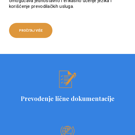
omogućava jednostavno i efikasno učenje jezika i
korišćenje prevodilačkih usluga.
PROČITAJ VIŠE
Prevođenje lične dokumentacije