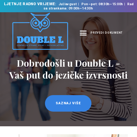
LJETNJE RADNO VRIJEME:
Jul/avgust
Pon–pet: 08:30h–15:00h
Rad
sa strankama: 09:00h–14:30h
PREVEDI DOKUMENT
NASLOVNA
O NAMA
Dobrodošli u Double L -
Prevodilačke usluge
NAŠE USLUGE
na 35 jezika
Vaš put do jezičke izvrsnosti
ŠKOLA STRANIH
JEZIKA
PREVODILAČKI BIRO
KURSEVI
SAZNAJ VIŠE
SAZNAJ VIŠE
NOVOSTI
KONTAKT