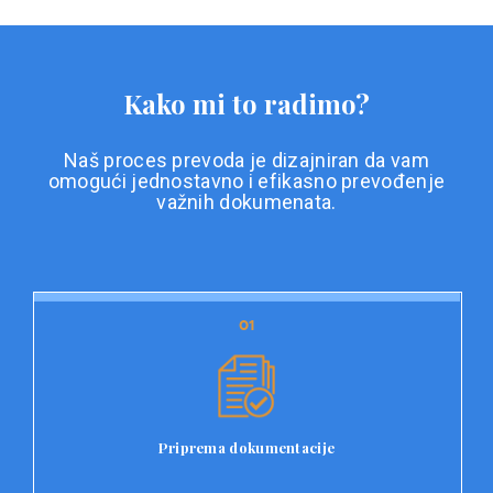
Kako mi to radimo?
Naš proces prevoda je dizajniran da vam
omogući jednostavno i efikasno prevođenje
važnih dokumenata.
01
01
Priprema dokumentacije
Prvi korak u našem procesu prevoda je priprema
dokumentacije. Korisnici jednostavno učitavaju svoje
dokumente na platformu Double L i odaberu vrstu
Priprema dokumentacije
dokumenta, kao i specifične zahtjeve za prevod.