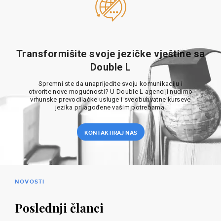
Transformišite svoje jezičke vještine sa
Double L
Spremni ste da unaprijedite svoju komunikaciju i
otvorite nove mogućnosti? U Double L agenciji nudimo
vrhunske prevodilačke usluge i sveobuhvatne kurseve
jezika prilagođene vašim potrebama.
KONTAKTIRAJ NAS
NOVOSTI
Poslednji članci