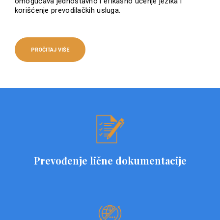
omogućava jednostavno i efikasno učenje jezika i
korišćenje prevodilačkih usluga.
PROČITAJ VIŠE
Prevođenje lične dokumentacije