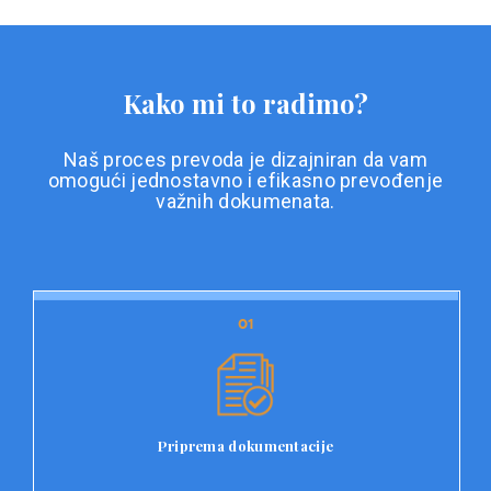
Kako mi to radimo?
Naš proces prevoda je dizajniran da vam
omogući jednostavno i efikasno prevođenje
važnih dokumenata.
01
01
Priprema dokumentacije
Prvi korak u našem procesu prevoda je priprema
dokumentacije. Korisnici jednostavno učitavaju svoje
dokumente na platformu Double L i odaberu vrstu
Priprema dokumentacije
dokumenta, kao i specifične zahtjeve za prevod.