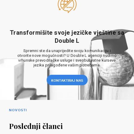
Transformišite svoje jezičke vještine sa
Double L
Spremni ste da unaprijedite svoju komunikaciju i
otvorite nove mogućnosti? U Double L agenciji nudimo
vrhunske prevodilačke usluge i sveobuhvatne kurseve
jezika prilagođene vašim potrebama.
KONTAKTIRAJ NAS
NOVOSTI
Poslednji članci