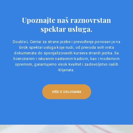
Upoznajte naš raznovrstan
spektar usluga.
Double L Centar za strane jezike i prevođenje ponosan je na
širok spektar usluga koje nudi, od prevoda svih vrsta
dokumenata do specijalizovanih kurseva stranih jezika. Sa
licenciranim i iskusnim nastavnim kadrom, kao i modernom
opremom, garantujemo visok kvalitet i zadovoljstvo naših
klijenata.
VIŠE O USLUGAMA