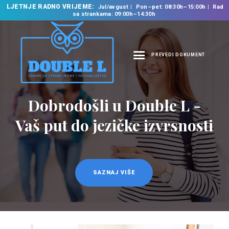
LJETNJE RADNO VRIJEME:
Jul/avgust
Pon–pet: 08:30h–15:00h
Rad
sa strankama: 09:00h–14:30h
PREVEDI DOKUMENT
NASLOVNA
O NAMA
Dobrodošli u Double L -
NAŠE USLUGE
Vaš put do jezičke izvrsnosti
ŠKOLA STRANIH
JEZIKA
PREVODILAČKI BIRO
KURSEVI
SAZNAJ VIŠE
NOVOSTI
KONTAKT