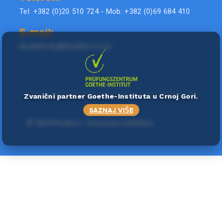
Tel: +382 (0)20 510 724 - Mob: +382 (0)69 684 410
E-mail:
doublel.city@doublel.co.me
Zvanični partner Goethe-Instituta u Crnoj Gori.
SAZNAJ VIŠE
©
2024 Double L
. Sva prava zadržana.