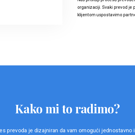
organizaciji. Svaki prevod je p
klijentom uspostavimo partne
Kako mi to radimo?
es prevoda je dizajniran da vam omogući jednostavno i