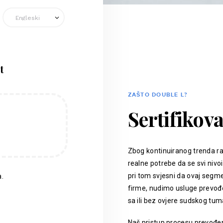
t
ZAŠTO DOUBLE L?
Sertifikov
Zbog kontinuiranog trenda ra
realne potrebe da se svi nivoi
pri tom svjesni da ovaj segm
.
firme, nudimo usluge prevođen
sa ili bez ovjere sudskog tum
Naš pristup procesu prevođenj