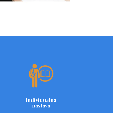
Individualna
nastava