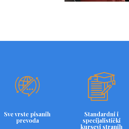
Sve vrste pisanih
Standardni i
prevoda
specijalistički
kursevi stranih