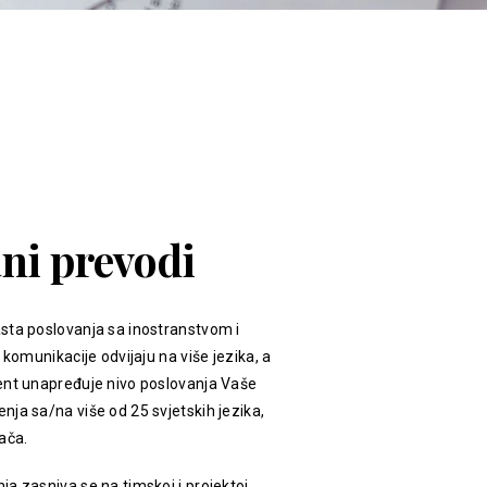
ani prevodi
sta poslovanja sa inostranstvom i
 komunikacije odvijaju na više jezika, a
ent unapređuje nivo poslovanja Vaše
ja sa/na više od 25 svjetskih jezika,
ača.
a zasniva se na timskoj i projektoj