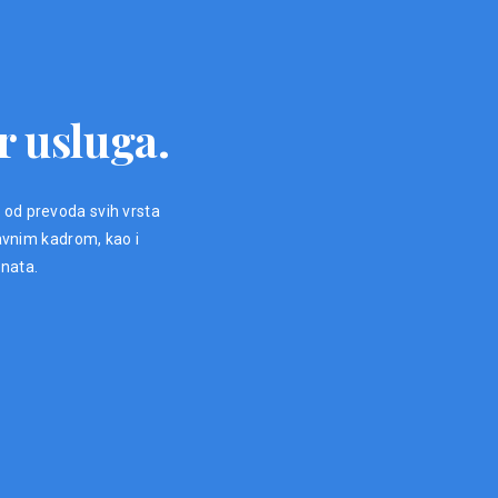
r usluga.
, od prevoda svih vrsta
avnim kadrom, kao i
enata.