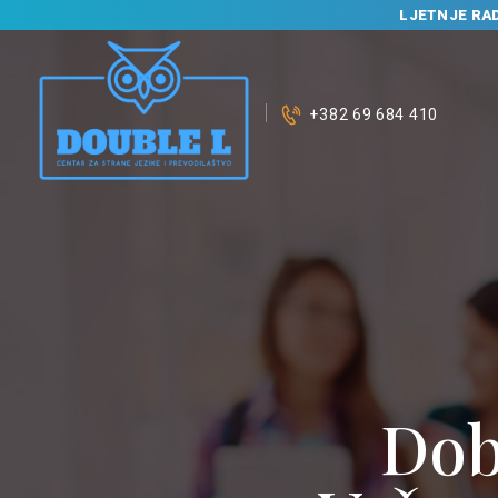
LJETNJE RA
+382 69 684 410
P