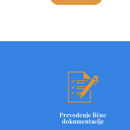
Prevođenje lične
dokumentacije