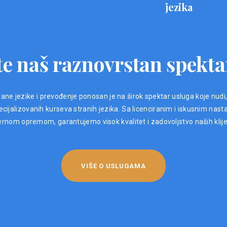
jezika
e naš raznovrstan spekta
ane jezike i prevođenje ponosan je na širok spektar usluga koje nudi
ijalizovanih kurseva stranih jezika. Sa licenciranim i iskusnim nast
nom opremom, garantujemo visok kvalitet i zadovoljstvo naših klij
VIŠE O USLUGAMA