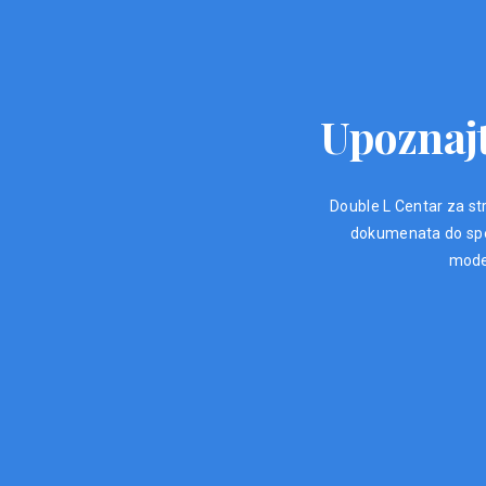
Upoznajt
Double L Centar za str
dokumenata do spec
moder