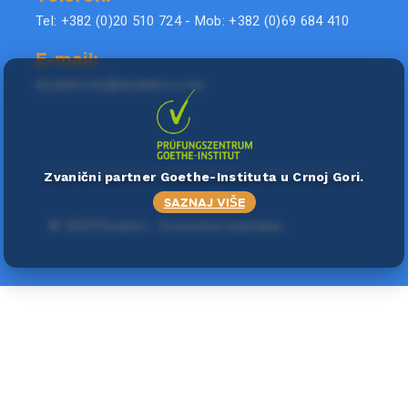
Tel: +382 (0)20 510 724 - Mob: +382 (0)69 684 410
E-mail:
doublel.city@doublel.co.me
Zvanični partner Goethe-Instituta u Crnoj Gori.
SAZNAJ VIŠE
©
2024 Double L
. Sva prava zadržana.