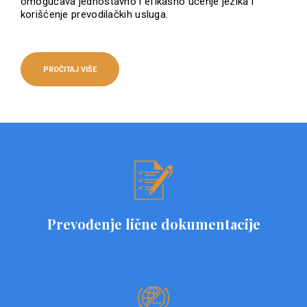
omogućava jednostavno i efikasno učenje jezika i
korišćenje prevodilačkih usluga.
PROČITAJ VIŠE
Prevođenje lične dokumentacije