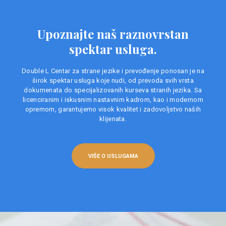
Upoznajte naš raznovrstan
spektar usluga.
Double L Centar za strane jezike i prevođenje ponosan je na
širok spektar usluga koje nudi, od prevoda svih vrsta
dokumenata do specijalizovanih kurseva stranih jezika. Sa
licenciranim i iskusnim nastavnim kadrom, kao i modernom
opremom, garantujemo visok kvalitet i zadovoljstvo naših
klijenata.
VIŠE O USLUGAMA