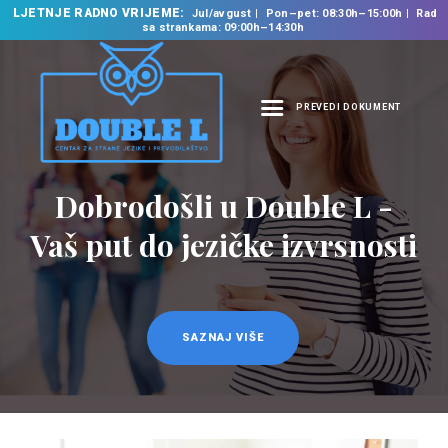
LJETNJE RADNO VRIJEME:
Jul/avgust
Pon–pet: 08:30h–15:00h
Rad
sa strankama: 09:00h–14:30h
PREVEDI DOKUMENT
NASLOVNA
O NAMA
Prevodilačke usluge
NAŠE USLUGE
na 35 jezika
ŠKOLA STRANIH
JEZIKA
PREVODILAČKI BIRO
KURSEVI
SAZNAJ VIŠE
NOVOSTI
KONTAKT