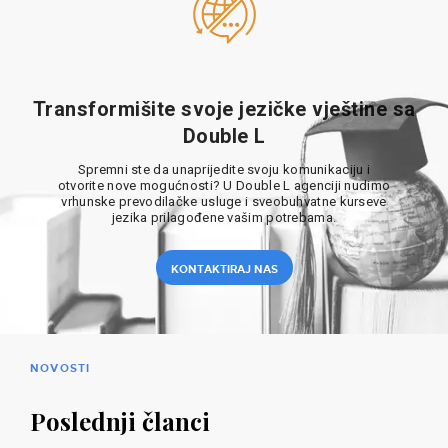
Transformišite svoje jezičke vještine sa
Double L
Spremni ste da unaprijedite svoju komunikaciju i
otvorite nove mogućnosti? U Double L agenciji nudimo
vrhunske prevodilačke usluge i sveobuhvatne kurseve
jezika prilagođene vašim potrebama.
KONTAKTIRAJ NAS
NOVOSTI
Poslednji članci