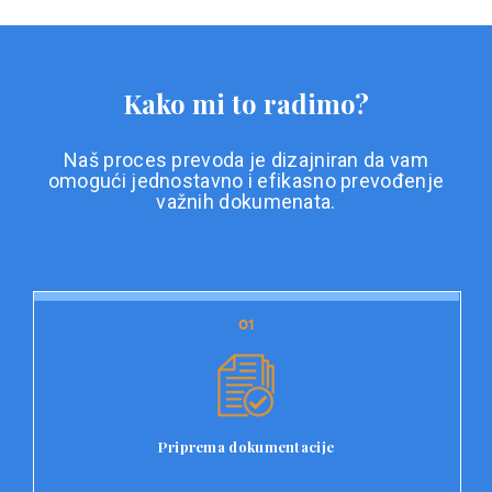
Kako mi to radimo?
Naš proces prevoda je dizajniran da vam
omogući jednostavno i efikasno prevođenje
važnih dokumenata.
01
01
Priprema dokumentacije
Prvi korak u našem procesu prevoda je priprema
dokumentacije. Korisnici jednostavno učitavaju svoje
dokumente na platformu Double L i odaberu vrstu
Priprema dokumentacije
dokumenta, kao i specifične zahtjeve za prevod.