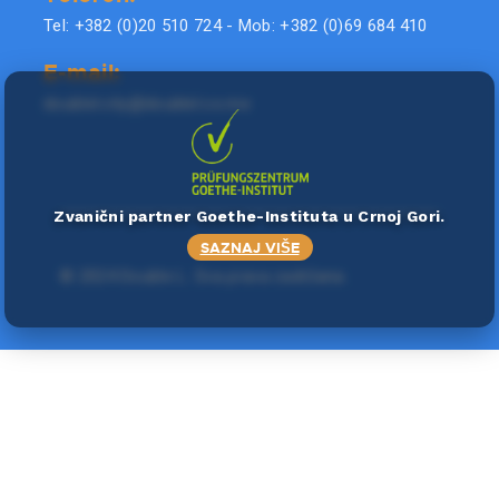
Tel: +382 (0)20 510 724 - Mob: +382 (0)69 684 410
E-mail:
doublel.city@doublel.co.me
Zvanični partner Goethe-Instituta u Crnoj Gori.
SAZNAJ VIŠE
©
2024 Double L
. Sva prava zadržana.