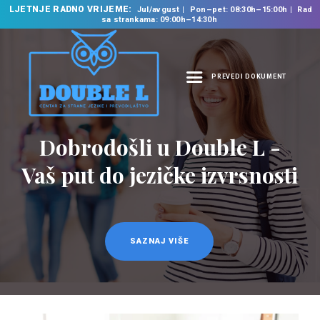
LJETNJE RADNO VRIJEME:
Jul/avgust
Pon–pet: 08:30h–15:00h
Rad
sa strankama: 09:00h–14:30h
PREVEDI DOKUMENT
NASLOVNA
O NAMA
Dobrodošli u Double L -
Prevodilačke usluge
NAŠE USLUGE
na 35 jezika
Vaš put do jezičke izvrsnosti
ŠKOLA STRANIH
JEZIKA
PREVODILAČKI BIRO
KURSEVI
SAZNAJ VIŠE
SAZNAJ VIŠE
NOVOSTI
KONTAKT