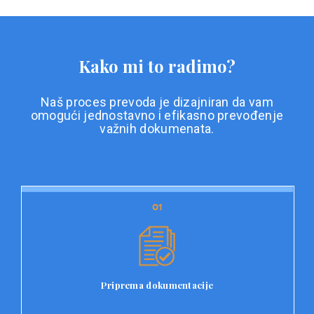
Kako mi to radimo?
Naš proces prevoda je dizajniran da vam
omogući jednostavno i efikasno prevođenje
važnih dokumenata.
01
01
Priprema dokumentacije
Prvi korak u našem procesu prevoda je priprema
dokumentacije. Korisnici jednostavno učitavaju svoje
dokumente na platformu Double L i odaberu vrstu
Priprema dokumentacije
dokumenta, kao i specifične zahtjeve za prevod.