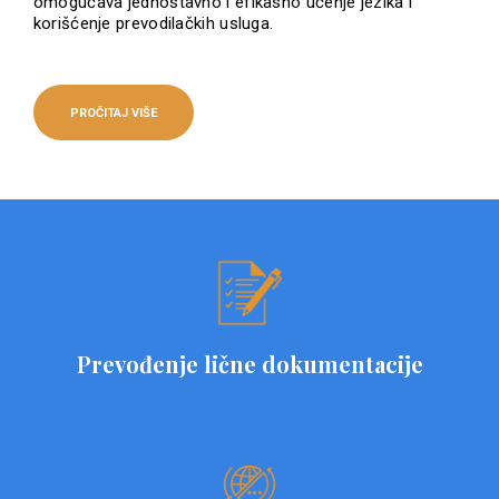
omogućava jednostavno i efikasno učenje jezika i
korišćenje prevodilačkih usluga.
PROČITAJ VIŠE
Prevođenje lične dokumentacije