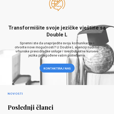
Transformišite svoje jezičke vještine sa
Double L
Spremni ste da unaprijedite svoju komunikaciju i
otvorite nove mogućnosti? U Double L agenciji nudimo
vrhunske prevodilačke usluge i sveobuhvatne kurseve
jezika prilagođene vašim potrebama.
KONTAKTIRAJ NAS
NOVOSTI
Poslednji članci