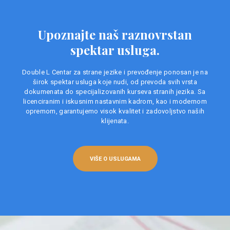
Upoznajte naš raznovrstan
spektar usluga.
Double L Centar za strane jezike i prevođenje ponosan je na
širok spektar usluga koje nudi, od prevoda svih vrsta
dokumenata do specijalizovanih kurseva stranih jezika. Sa
licenciranim i iskusnim nastavnim kadrom, kao i modernom
opremom, garantujemo visok kvalitet i zadovoljstvo naših
klijenata.
VIŠE O USLUGAMA