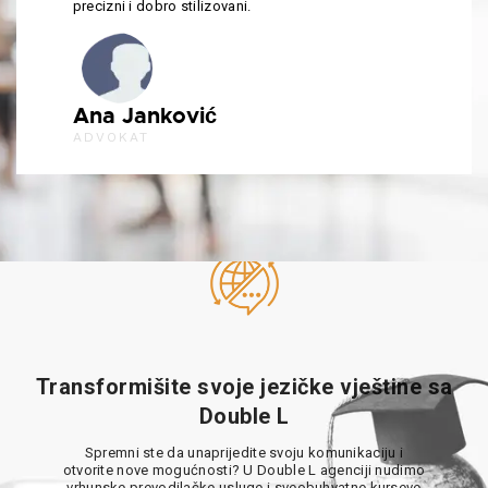
precizni i dobro stilizovani.
Ana Janković
ADVOKAT
Transformišite svoje jezičke vještine sa
Double L
Spremni ste da unaprijedite svoju komunikaciju i
otvorite nove mogućnosti? U Double L agenciji nudimo
vrhunske prevodilačke usluge i sveobuhvatne kurseve