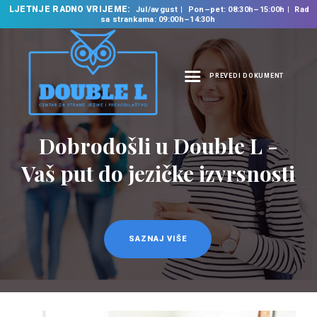
LJETNJE RADNO VRIJEME:
Jul/avgust
Pon–pet: 08:30h–15:00h
Rad
sa strankama: 09:00h–14:30h
PREVEDI DOKUMENT
NASLOVNA
O NAMA
Prevodilačke usluge
NAŠE USLUGE
na 35 jezika
ŠKOLA STRANIH
JEZIKA
PREVODILAČKI BIRO
KURSEVI
SAZNAJ VIŠE
NOVOSTI
KONTAKT