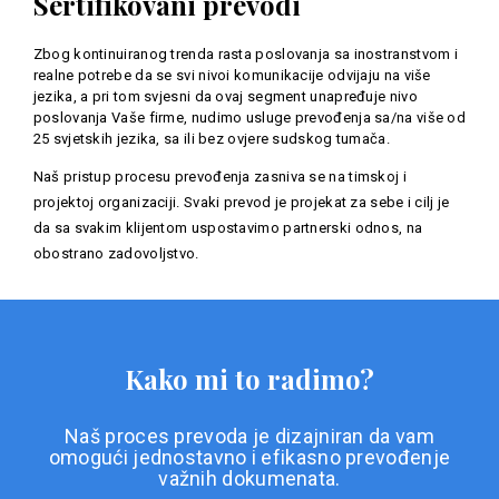
Sertifikovani prevodi
Zbog kontinuiranog trenda rasta poslovanja sa inostranstvom i
realne potrebe da se svi nivoi komunikacije odvijaju na više
jezika, a pri tom svjesni da ovaj segment unapređuje nivo
poslovanja Vaše firme, nudimo usluge prevođenja sa/na više od
25 svjetskih jezika, sa ili bez ovjere sudskog tumača.
Naš pristup procesu prevođenja zasniva se na timskoj i
projektoj organizaciji. Svaki prevod je projekat za sebe i cilj je
da sa svakim klijentom uspostavimo partnerski odnos, na
obostrano zadovoljstvo.
Kako mi to radimo?
Naš proces prevoda je dizajniran da vam
omogući jednostavno i efikasno prevođenje
važnih dokumenata.