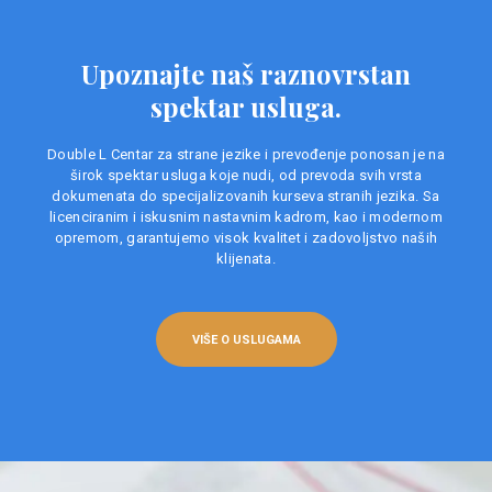
Upoznajte naš raznovrstan
spektar usluga.
Double L Centar za strane jezike i prevođenje ponosan je na
širok spektar usluga koje nudi, od prevoda svih vrsta
dokumenata do specijalizovanih kurseva stranih jezika. Sa
licenciranim i iskusnim nastavnim kadrom, kao i modernom
opremom, garantujemo visok kvalitet i zadovoljstvo naših
klijenata.
VIŠE O USLUGAMA