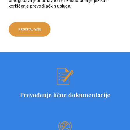
omogućava jednostavno i efikasno učenje jezika i
korišćenje prevodilačkih usluga.
PROČITAJ VIŠE
Prevođenje lične dokumentacije