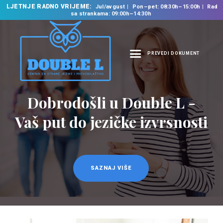
LJETNJE RADNO VRIJEME:
Jul/avgust
Pon–pet: 08:30h–15:00h
Rad
sa strankama: 09:00h–14:30h
PREVEDI DOKUMENT
NASLOVNA
O NAMA
Dobrodošli u Double L -
Prevodilačke usluge
NAŠE USLUGE
na 35 jezika
Vaš put do jezičke izvrsnosti
ŠKOLA STRANIH
JEZIKA
PREVODILAČKI BIRO
KURSEVI
SAZNAJ VIŠE
SAZNAJ VIŠE
NOVOSTI
KONTAKT