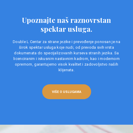
Upoznajte naš raznovrstan
spektar usluga.
Double L Centar za strane jezike i prevođenje ponosan je na
širok spektar usluga koje nudi, od prevoda svih vrsta
dokumenata do specijalizovanih kurseva stranih jezika. Sa
licenciranim i iskusnim nastavnim kadrom, kao i modernom
opremom, garantujemo visok kvalitet i zadovoljstvo naših
klijenata.
VIŠE O USLUGAMA