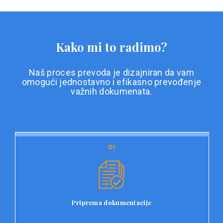
Kako mi to radimo?
Naš proces prevoda je dizajniran da vam
omogući jednostavno i efikasno prevođenje
važnih dokumenata.
01
01
Priprema dokumentacije
Prvi korak u našem procesu prevoda je priprema
dokumentacije. Korisnici jednostavno učitavaju svoje
dokumente na platformu Double L i odaberu vrstu
Priprema dokumentacije
dokumenta, kao i specifične zahtjeve za prevod.