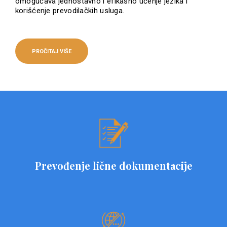
omogućava jednostavno i efikasno učenje jezika i
korišćenje prevodilačkih usluga.
PROČITAJ VIŠE
Prevođenje lične dokumentacije