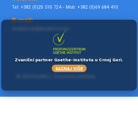
Tel: +382 (0)20 510 724 - Mob: +382 (0)69 684 410
E-mail:
doublel.city@doublel.co.me
Zvanični partner Goethe-Instituta u Crnoj Gori.
SAZNAJ VIŠE
©
2024 Double L
. Sva prava zadržana.