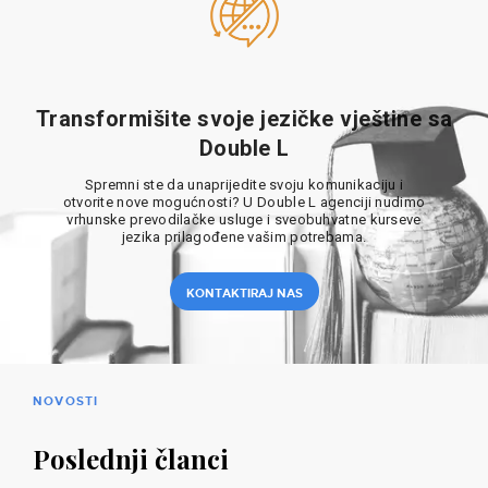
Transformišite svoje jezičke vještine sa
Double L
Spremni ste da unaprijedite svoju komunikaciju i
otvorite nove mogućnosti? U Double L agenciji nudimo
vrhunske prevodilačke usluge i sveobuhvatne kurseve
jezika prilagođene vašim potrebama.
KONTAKTIRAJ NAS
NOVOSTI
Poslednji članci