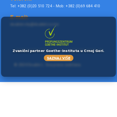
Tel: +382 (0)20 510 724 - Mob: +382 (0)69 684 410
E-mail:
doublel.city@doublel.co.me
Zvanični partner Goethe-Instituta u Crnoj Gori.
SAZNAJ VIŠE
©
2024 Double L
. Sva prava zadržana.