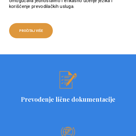
omogućava jednostavno i efikasno učenje jezika i
korišćenje prevodilačkih usluga.
PROČITAJ VIŠE
Prevođenje lične dokumentacije