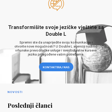
Transformišite svoje jezičke vještine sa
Double L
Spremni ste da unaprijedite svoju komunikaciju i
otvorite nove mogućnosti? U Double L agenciji nudimo
vrhunske prevodilačke usluge i sveobuhvatne kurseve
jezika prilagođene vašim potrebama.
KONTAKTIRAJ NAS
NOVOSTI
Poslednji članci