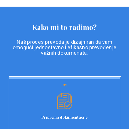
Kako mi to radimo?
Naš proces prevoda je dizajniran da vam
omogući jednostavno i efikasno prevođenje
važnih dokumenata.
01
01
Priprema dokumentacije
Prvi korak u našem procesu prevoda je priprema
dokumentacije. Korisnici jednostavno učitavaju svoje
dokumente na platformu Double L i odaberu vrstu
Priprema dokumentacije
dokumenta, kao i specifične zahtjeve za prevod.