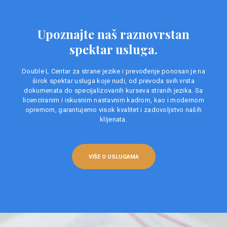
Upoznajte naš raznovrstan
spektar usluga.
Double L Centar za strane jezike i prevođenje ponosan je na
širok spektar usluga koje nudi, od prevoda svih vrsta
dokumenata do specijalizovanih kurseva stranih jezika. Sa
licenciranim i iskusnim nastavnim kadrom, kao i modernom
opremom, garantujemo visok kvalitet i zadovoljstvo naših
klijenata.
VIŠE O USLUGAMA