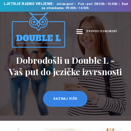
LJETNJE RADNO VRIJEME:
Jul/avgust
Pon–pet: 08:30h–15:00h
Rad
sa strankama: 09:00h–14:30h
PREVEDI DOKUMENT
NASLOVNA
O NAMA
Dobrodošli u Double L -
Prevodilačke usluge
NAŠE USLUGE
na 35 jezika
Vaš put do jezičke izvrsnosti
ŠKOLA STRANIH
JEZIKA
PREVODILAČKI BIRO
KURSEVI
SAZNAJ VIŠE
SAZNAJ VIŠE
NOVOSTI
KONTAKT