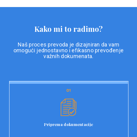
Kako mi to radimo?
Naš proces prevoda je dizajniran da vam
omogući jednostavno i efikasno prevođenje
važnih dokumenata.
01
01
Priprema dokumentacije
Prvi korak u našem procesu prevoda je priprema
dokumentacije. Korisnici jednostavno učitavaju svoje
dokumente na platformu Double L i odaberu vrstu
Priprema dokumentacije
dokumenta, kao i specifične zahtjeve za prevod.