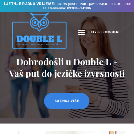
LJETNJE RADNO VRIJEME:
Jul/avgust
Pon–pet: 08:30h–15:00h
Rad
sa strankama: 09:00h–14:30h
PREVEDI DOKUMENT
NASLOVNA
O NAMA
Dobrodošli u Double L -
Prevodilačke usluge
NAŠE USLUGE
na 35 jezika
Vaš put do jezičke izvrsnosti
ŠKOLA STRANIH
JEZIKA
PREVODILAČKI BIRO
KURSEVI
SAZNAJ VIŠE
SAZNAJ VIŠE
NOVOSTI
KONTAKT