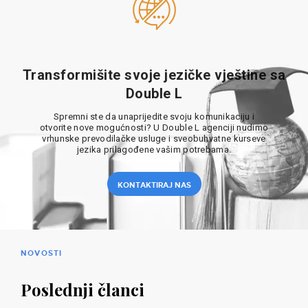
Transformišite svoje jezičke vještine sa
Double L
Spremni ste da unaprijedite svoju komunikaciju i
otvorite nove mogućnosti? U Double L agenciji nudimo
vrhunske prevodilačke usluge i sveobuhvatne kurseve
jezika prilagođene vašim potrebama.
KONTAKTIRAJ NAS
NOVOSTI
Poslednji članci