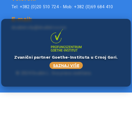
Tel: +382 (0)20 510 724 - Mob: +382 (0)69 684 410
E-mail:
doublel.city@doublel.co.me
Zvanični partner Goethe-Instituta u Crnoj Gori.
SAZNAJ VIŠE
©
2024 Double L
. Sva prava zadržana.