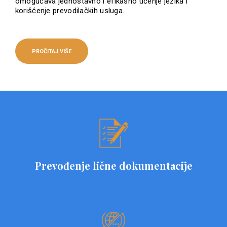
omogućava jednostavno i efikasno učenje jezika i
korišćenje prevodilačkih usluga.
PROČITAJ VIŠE
Prevođenje lične dokumentacije