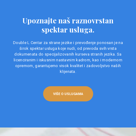
Upoznajte naš raznovrstan
spektar usluga.
Double L Centar za strane jezike i prevođenje ponosan je na
širok spektar usluga koje nudi, od prevoda svih vrsta
dokumenata do specijalizovanih kurseva stranih jezika. Sa
licenciranim i iskusnim nastavnim kadrom, kao i modernom
opremom, garantujemo visok kvalitet i zadovoljstvo naših
klijenata.
VIŠE O USLUGAMA