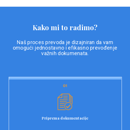
Kako mi to radimo?
Naš proces prevoda je dizajniran da vam
omogući jednostavno i efikasno prevođenje
važnih dokumenata.
01
01
Priprema dokumentacije
Prvi korak u našem procesu prevoda je priprema
dokumentacije. Korisnici jednostavno učitavaju svoje
dokumente na platformu Double L i odaberu vrstu
Priprema dokumentacije
dokumenta, kao i specifične zahtjeve za prevod.