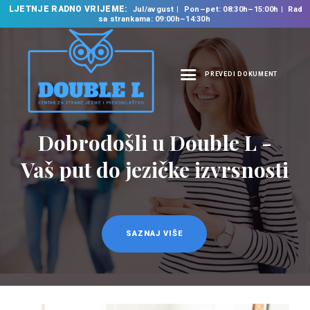
LJETNJE RADNO VRIJEME:
Jul/avgust
Pon–pet: 08:30h–15:00h
Rad
sa strankama: 09:00h–14:30h
PREVEDI DOKUMENT
NASLOVNA
O NAMA
Dobrodošli u Double L -
NAŠE USLUGE
Vaš put do jezičke izvrsnosti
ŠKOLA STRANIH
JEZIKA
PREVODILAČKI BIRO
KURSEVI
SAZNAJ VIŠE
NOVOSTI
KONTAKT