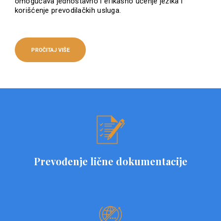
omogućava jednostavno i efikasno učenje jezika i
korišćenje prevodilačkih usluga.
PROČITAJ VIŠE
Prevođenje lične dokumentacije