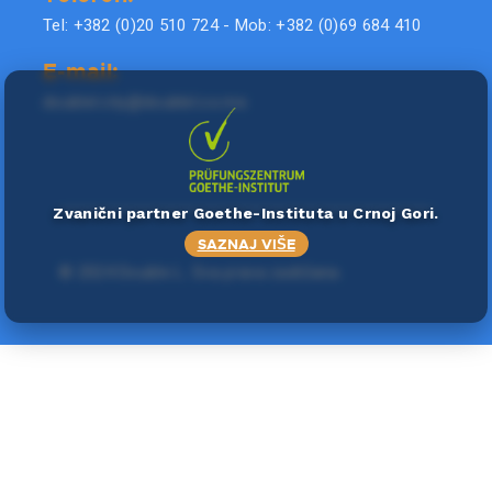
Tel: +382 (0)20 510 724 - Mob: +382 (0)69 684 410
E-mail:
doublel.city@doublel.co.me
Zvanični partner Goethe-Instituta u Crnoj Gori.
SAZNAJ VIŠE
©
2024 Double L
. Sva prava zadržana.