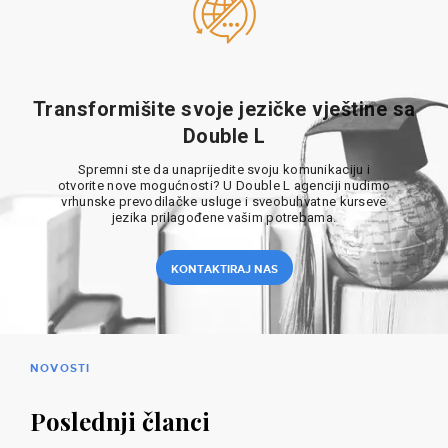
Transformišite svoje jezičke vještine sa
Double L
Spremni ste da unaprijedite svoju komunikaciju i
otvorite nove mogućnosti? U Double L agenciji nudimo
vrhunske prevodilačke usluge i sveobuhvatne kurseve
jezika prilagođene vašim potrebama.
KONTAKTIRAJ NAS
NOVOSTI
Poslednji članci