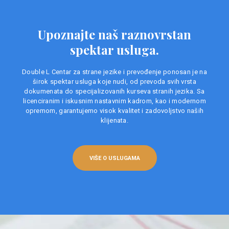
Upoznajte naš raznovrstan
spektar usluga.
Double L Centar za strane jezike i prevođenje ponosan je na
širok spektar usluga koje nudi, od prevoda svih vrsta
dokumenata do specijalizovanih kurseva stranih jezika. Sa
licenciranim i iskusnim nastavnim kadrom, kao i modernom
opremom, garantujemo visok kvalitet i zadovoljstvo naših
klijenata.
VIŠE O USLUGAMA