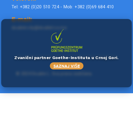
Tel: +382 (0)20 510 724 - Mob: +382 (0)69 684 410
E-mail:
doublel.city@doublel.co.me
Zvanični partner Goethe-Instituta u Crnoj Gori.
SAZNAJ VIŠE
©
2024 Double L
. Sva prava zadržana.