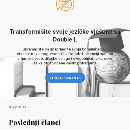
Transformišite svoje jezičke vještine sa
Double L
Spremni ste da unaprijedite svoju komunikaciju i
otvorite nove mogućnosti? U Double L agenciji nudimo
vrhunske prevodilačke usluge i sveobuhvatne kurseve
jezika prilagođene vašim potrebama.
KONTAKTIRAJ NAS
NOVOSTI
Poslednji članci