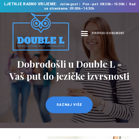
LJETNJE RADNO VRIJEME:
Jul/avgust
Pon–pet: 08:30h–15:00h
Rad
sa strankama: 09:00h–14:30h
PREVEDI DOKUMENT
NASLOVNA
O NAMA
Dobrodošli u Double L -
NAŠE USLUGE
Vaš put do jezičke izvrsnosti
ŠKOLA STRANIH
JEZIKA
PREVODILAČKI BIRO
KURSEVI
SAZNAJ VIŠE
NOVOSTI
KONTAKT