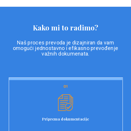
Kako mi to radimo?
Naš proces prevoda je dizajniran da vam
omogući jednostavno i efikasno prevođenje
važnih dokumenata.
01
01
Priprema dokumentacije
Prvi korak u našem procesu prevoda je priprema
dokumentacije. Korisnici jednostavno učitavaju svoje
dokumente na platformu Double L i odaberu vrstu
Priprema dokumentacije
dokumenta, kao i specifične zahtjeve za prevod.