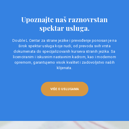
Upoznajte naš raznovrstan
spektar usluga.
Double L Centar za strane jezike i prevođenje ponosan je na
širok spektar usluga koje nudi, od prevoda svih vrsta
dokumenata do specijalizovanih kurseva stranih jezika. Sa
licenciranim i iskusnim nastavnim kadrom, kao i modernom
opremom, garantujemo visok kvalitet i zadovoljstvo naših
klijenata.
VIŠE O USLUGAMA