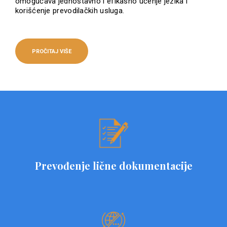
omogućava jednostavno i efikasno učenje jezika i
korišćenje prevodilačkih usluga.
PROČITAJ VIŠE
Prevođenje lične dokumentacije