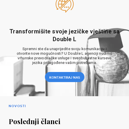
Transformišite svoje jezičke vještine sa
Double L
Spremni ste da unaprijedite svoju komunikaciju i
otvorite nove mogućnosti? U Double L agenciji nudimo
vrhunske prevodilačke usluge i sveobuhvatne kurseve
jezika prilagođene vašim potrebama.
KONTAKTIRAJ NAS
NOVOSTI
Poslednji članci