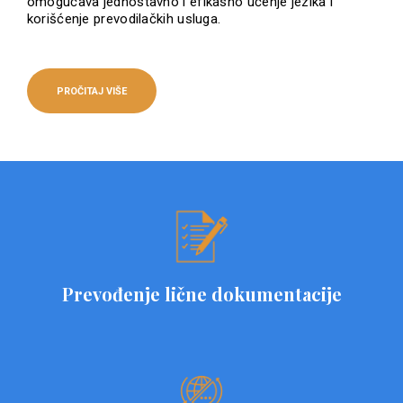
omogućava jednostavno i efikasno učenje jezika i
korišćenje prevodilačkih usluga.
PROČITAJ VIŠE
Prevođenje lične dokumentacije