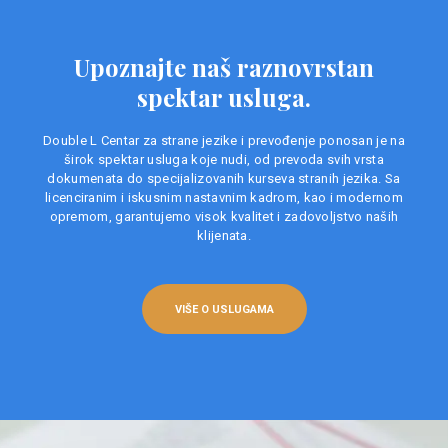
Upoznajte naš raznovrstan
spektar usluga.
Double L Centar za strane jezike i prevođenje ponosan je na
širok spektar usluga koje nudi, od prevoda svih vrsta
dokumenata do specijalizovanih kurseva stranih jezika. Sa
licenciranim i iskusnim nastavnim kadrom, kao i modernom
opremom, garantujemo visok kvalitet i zadovoljstvo naših
klijenata.
VIŠE O USLUGAMA