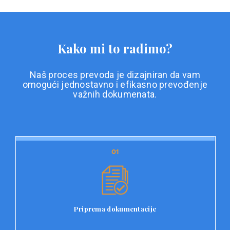
Kako mi to radimo?
Naš proces prevoda je dizajniran da vam
omogući jednostavno i efikasno prevođenje
važnih dokumenata.
01
01
Priprema dokumentacije
Prvi korak u našem procesu prevoda je priprema
dokumentacije. Korisnici jednostavno učitavaju svoje
dokumente na platformu Double L i odaberu vrstu
Priprema dokumentacije
dokumenta, kao i specifične zahtjeve za prevod.