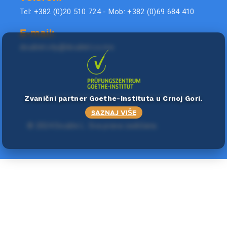
Tel: +382 (0)20 510 724 - Mob: +382 (0)69 684 410
E-mail:
doublel.city@doublel.co.me
Zvanični partner Goethe-Instituta u Crnoj Gori.
SAZNAJ VIŠE
©
2024 Double L
. Sva prava zadržana.