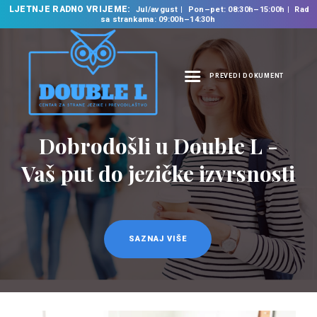
LJETNJE RADNO VRIJEME:
Jul/avgust
Pon–pet: 08:30h–15:00h
Rad
sa strankama: 09:00h–14:30h
PREVEDI DOKUMENT
NASLOVNA
O NAMA
Dobrodošli u Double L -
Prevodilačke usluge
NAŠE USLUGE
na 35 jezika
Vaš put do jezičke izvrsnosti
ŠKOLA STRANIH
JEZIKA
PREVODILAČKI BIRO
KURSEVI
SAZNAJ VIŠE
SAZNAJ VIŠE
NOVOSTI
KONTAKT