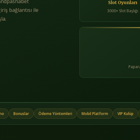
randpashabet
Slot Oyunları
iş bağlantısı ile
3000+ Slot Başlığı
la.
Papara
ino
Bonuslar
Ödeme Yöntemleri
Mobil Platform
VIP Kulüp