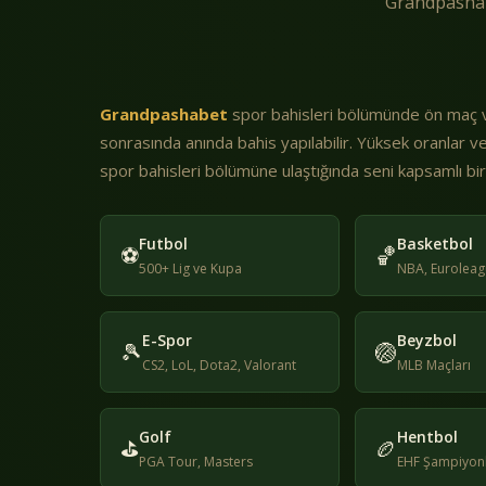
Grandpashab
Grandpashabet
spor bahisleri bölümünde ön maç v
sonrasında anında bahis yapılabilir. Yüksek oranlar ve
spor bahisleri bölümüne ulaştığında seni kapsamlı bir 
Futbol
Basketbol
⚽
🏀
500+ Lig ve Kupa
NBA, Euroleag
E-Spor
Beyzbol
🎾
🏐
CS2, LoL, Dota2, Valorant
MLB Maçları
Golf
Hentbol
⛳
🏉
PGA Tour, Masters
EHF Şampiyonl