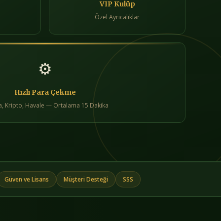
VIP Kulüp
Özel Ayrıcalıklar
⚙
Hızlı Para Çekme
, Kripto, Havale — Ortalama 15 Dakika
Güven ve Lisans
Müşteri Desteği
SSS