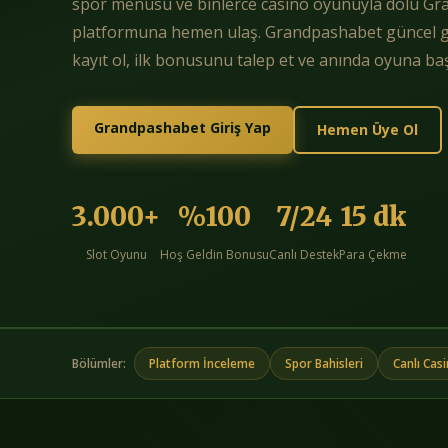
spor menüsü ve binlerce casino oyunuyla dolu G
platformuna hemen ulaş. Grandpashabet güncel gir
kayıt ol, ilk bonusunu talep et ve anında oyuna baş
Grandpashabet Giriş Yap
Hemen Üye Ol
3.000+
%100
7/24
15 dk
Slot Oyunu
Hoş Geldin Bonusu
Canlı Destek
Para Çekme
Bölümler:
Platform İnceleme
Spor Bahisleri
Canlı Cas