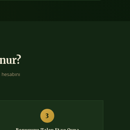
unur?
 hesabını
3