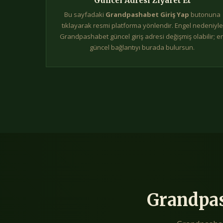
Güncel Adresi Ziyaret Et
Bu sayfadaki
Grandpashabet Giriş Yap
butonuna
tıklayarak resmi platforma yönlendir. Engel nedeniyle
Grandpashabet güncel giriş adresi değişmiş olabilir; e
güncel bağlantıyı burada bulursun.
Grandpas