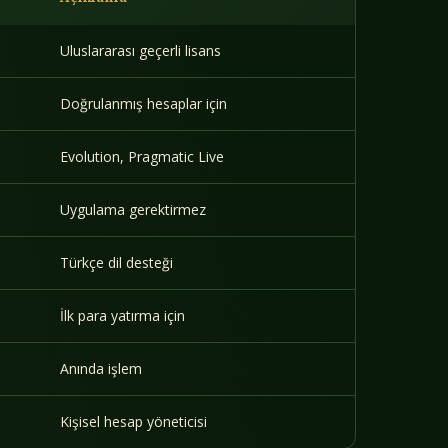
Uluslararası geçerli lisans
Doğrulanmış hesaplar için
Evolution, Pragmatic Live
Uygulama gerektirmez
Türkçe dil desteği
İlk para yatırma için
Anında işlem
Kişisel hesap yöneticisi