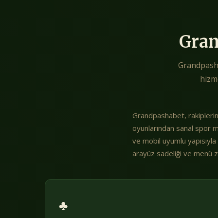
Gran
Grandpasha
hizm
Grandpashabet, rakiplerine
oyunlarından sanal spor m
ve mobil uyumlu yapısıyla 
arayüz sadeliği ve menü ze
♣