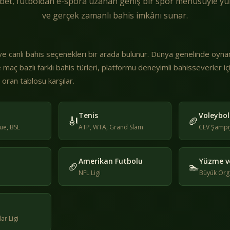
et, futboldan e-spora uzanan geniş bir spor menüsüyle yü
ve gerçek zamanlı bahis imkânı sunar.
e canlı bahis seçenekleri bir arada bulunur. Dünya genelinde oyn
 maç bazlı farklı bahis türleri, platformu deneyimli bahisseverler iç
oran tablosu karşılar.
Tenis
Voleybol
🎻
🏈
ue, BSL
ATP, WTA, Grand Slam
CEV Şampiy
Amerikan Futbolu
Yüzme v
🏈
🏊
NFL Ligi
Büyük Org
ar Ligi