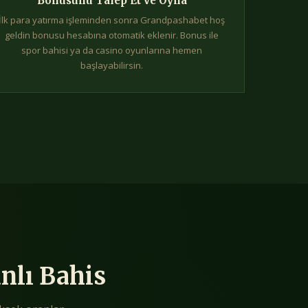
Bonusunu Talep Et ve Oyna
İlk para yatırma işleminden sonra Grandpashabet hoş
geldin bonusu hesabına otomatik eklenir. Bonus ile
spor bahisi ya da casino oyunlarına hemen
başlayabilirsin.
nlı Bahis