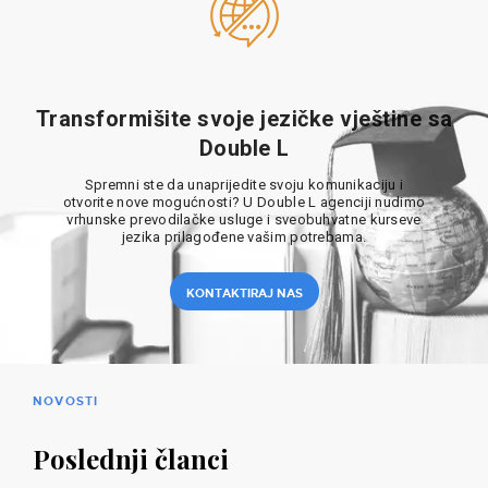
Transformišite svoje jezičke vještine sa
Double L
Spremni ste da unaprijedite svoju komunikaciju i
otvorite nove mogućnosti? U Double L agenciji nudimo
vrhunske prevodilačke usluge i sveobuhvatne kurseve
jezika prilagođene vašim potrebama.
KONTAKTIRAJ NAS
NOVOSTI
Poslednji članci