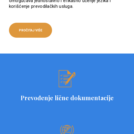
omogućava jednostavno i efikasno učenje jezika i
korišćenje prevodilačkih usluga.
PROČITAJ VIŠE
Prevođenje lične dokumentacije