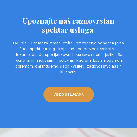
Upoznajte naš raznovrstan
spektar usluga.
Double L Centar za strane jezike i prevođenje ponosan je na
širok spektar usluga koje nudi, od prevoda svih vrsta
dokumenata do specijalizovanih kurseva stranih jezika. Sa
licenciranim i iskusnim nastavnim kadrom, kao i modernom
opremom, garantujemo visok kvalitet i zadovoljstvo naših
klijenata.
VIŠE O USLUGAMA