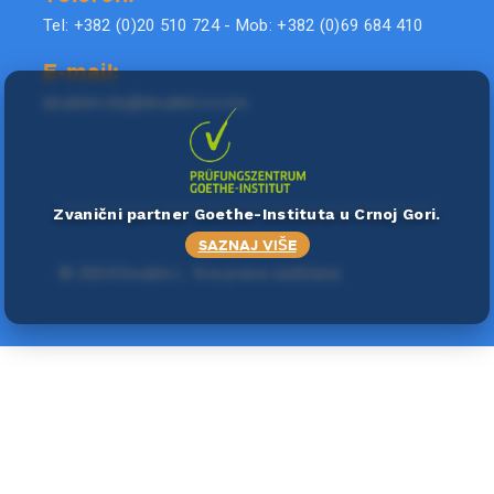
Tel: +382 (0)20 510 724 - Mob: +382 (0)69 684 410
E-mail:
doublel.city@doublel.co.me
Zvanični partner Goethe-Instituta u Crnoj Gori.
SAZNAJ VIŠE
©
2024 Double L
. Sva prava zadržana.