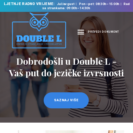
LJETNJE RADNO VRIJEME:
Jul/avgust
Pon–pet: 08:30h–15:00h
Rad
sa strankama: 09:00h–14:30h
PREVEDI DOKUMENT
NASLOVNA
O NAMA
Dobrodošli u Double L -
Prevodilačke usluge
NAŠE USLUGE
na 35 jezika
Vaš put do jezičke izvrsnosti
ŠKOLA STRANIH
JEZIKA
PREVODILAČKI BIRO
KURSEVI
SAZNAJ VIŠE
SAZNAJ VIŠE
NOVOSTI
KONTAKT