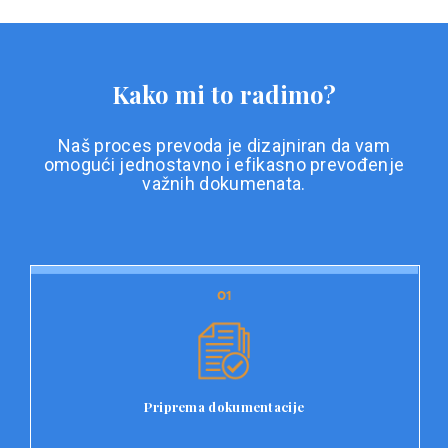
Kako mi to radimo?
Naš proces prevoda je dizajniran da vam
omogući jednostavno i efikasno prevođenje
važnih dokumenata.
01
01
Priprema dokumentacije
Prvi korak u našem procesu prevoda je priprema
dokumentacije. Korisnici jednostavno učitavaju svoje
dokumente na platformu Double L i odaberu vrstu
Priprema dokumentacije
dokumenta, kao i specifične zahtjeve za prevod.