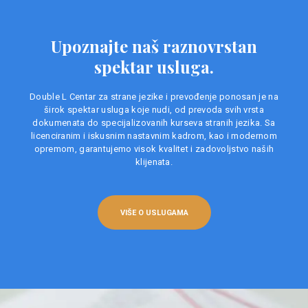
Upoznajte naš raznovrstan
spektar usluga.
Double L Centar za strane jezike i prevođenje ponosan je na
širok spektar usluga koje nudi, od prevoda svih vrsta
dokumenata do specijalizovanih kurseva stranih jezika. Sa
licenciranim i iskusnim nastavnim kadrom, kao i modernom
opremom, garantujemo visok kvalitet i zadovoljstvo naših
klijenata.
VIŠE O USLUGAMA