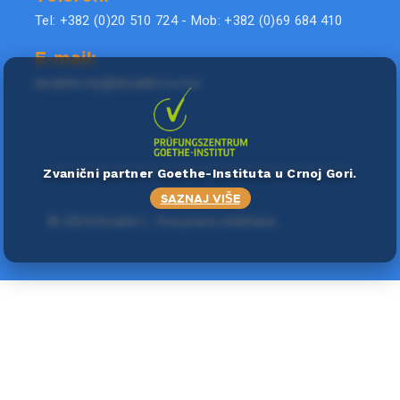
Tel: +382 (0)20 510 724 - Mob: +382 (0)69 684 410
E-mail:
doublel.city@doublel.co.me
Zvanični partner Goethe-Instituta u Crnoj Gori.
SAZNAJ VIŠE
©
2024 Double L
. Sva prava zadržana.