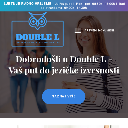
LJETNJE RADNO VRIJEME:
Jul/avgust
Pon–pet: 08:30h–15:00h
Rad
sa strankama: 09:00h–14:30h
PREVEDI DOKUMENT
NASLOVNA
O NAMA
Dobrodošli u Double L -
Prevodilačke usluge
NAŠE USLUGE
na 35 jezika
Vaš put do jezičke izvrsnosti
ŠKOLA STRANIH
JEZIKA
PREVODILAČKI BIRO
KURSEVI
SAZNAJ VIŠE
SAZNAJ VIŠE
NOVOSTI
KONTAKT