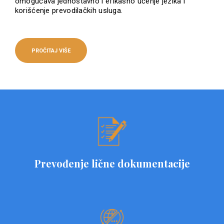
omogućava jednostavno i efikasno učenje jezika i
korišćenje prevodilačkih usluga.
PROČITAJ VIŠE
Prevođenje lične dokumentacije