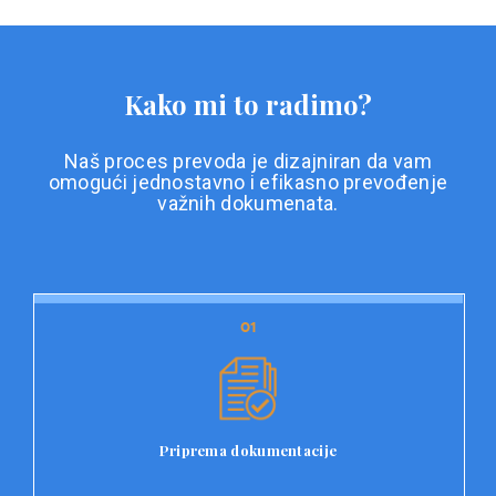
Kako mi to radimo?
Naš proces prevoda je dizajniran da vam
omogući jednostavno i efikasno prevođenje
važnih dokumenata.
01
01
Priprema dokumentacije
Prvi korak u našem procesu prevoda je priprema
dokumentacije. Korisnici jednostavno učitavaju svoje
dokumente na platformu Double L i odaberu vrstu
Priprema dokumentacije
dokumenta, kao i specifične zahtjeve za prevod.