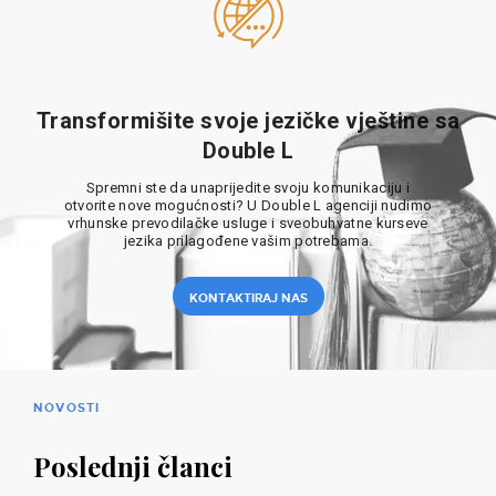
Transformišite svoje jezičke vještine sa
Double L
Spremni ste da unaprijedite svoju komunikaciju i
otvorite nove mogućnosti? U Double L agenciji nudimo
vrhunske prevodilačke usluge i sveobuhvatne kurseve
jezika prilagođene vašim potrebama.
KONTAKTIRAJ NAS
NOVOSTI
Poslednji članci